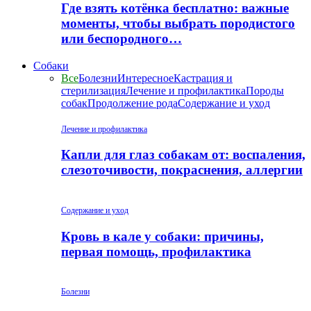
Где взять котёнка бесплатно: важные
моменты, чтобы выбрать породистого
или беспородного…
Собаки
Все
Болезни
Интересное
Кастрация и
стерилизация
Лечение и профилактика
Породы
собак
Продолжение рода
Содержание и уход
Лечение и профилактика
Капли для глаз собакам от: воспаления,
слезоточивости, покраснения, аллергии
Содержание и уход
Кровь в кале у собаки: причины,
первая помощь, профилактика
Болезни