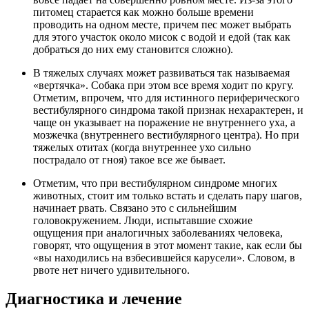
питомец старается как можно больше времени
проводить на одном месте, причем пес может выбрать
для этого участок около мисок с водой и едой (так как
добраться до них ему становится сложно).
В тяжелых случаях может развиваться так называемая
«вертячка». Собака при этом все время ходит по кругу.
Отметим, впрочем, что для истинного периферического
вестибулярного синдрома такой признак нехарактерен, и
чаще он указывает на поражение не внутреннего уха, а
мозжечка (внутреннего вестибулярного центра). Но при
тяжелых отитах (когда внутреннее ухо сильно
пострадало от гноя) такое все же бывает.
Отметим, что при вестибулярном синдроме многих
животных, стоит им только встать и сделать пару шагов,
начинает рвать. Связано это с сильнейшим
головокружением. Люди, испытавшие схожие
ощущения при аналогичных заболеваниях человека,
говорят, что ощущения в этот момент такие, как если бы
«вы находились на взбесившейся карусели». Словом, в
рвоте нет ничего удивительного.
Диагностика и лечение