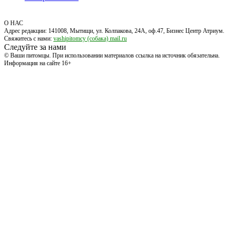
О НАС
Адрес редакции: 141008, Мытищи, ул. Колпакова, 24А, оф.47, Бизнес Центр Атриум.
Свяжитесь с нами:
vashipitomcy (собака) mail.ru
Следуйте за нами
© Ваши питомцы. При использовании материалов ссылка на источник обязательна.
Информация на сайте 16+