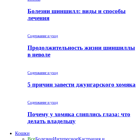
Болезни шиншилл: виды и способы
лечения
Содержание и уход
Продолжительность жизни шиншиллы
в неволе
Содержание и уход
5 причин завести джунгарского хомяка
Содержание и уход
Почему у хомяка слиплись глаза: что
делать владельцу
Кошки
Все
Болезни
Интересное
Кастрация и