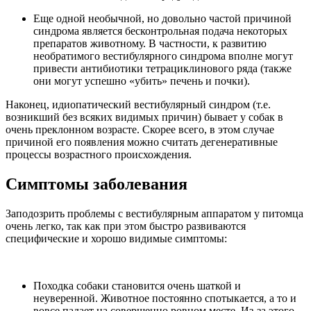
Еще одной необычной, но довольно частой причиной
синдрома является бесконтрольная подача некоторых
препаратов животному. В частности, к развитию
необратимого вестибулярного синдрома вполне могут
привести антибиотики тетрациклинового ряда (также
они могут успешно «убить» печень и почки).
Наконец, идиопатический вестибулярный синдром (т.е.
возникший без всяких видимых причин) бывает у собак в
очень преклонном возрасте. Скорее всего, в этом случае
причиной его появления можно считать дегенеративные
процессы возрастного происхождения.
Симптомы заболевания
Заподозрить проблемы с вестибулярным аппаратом у питомца
очень легко, так как при этом быстро развиваются
специфические и хорошо видимые симптомы:
Походка собаки становится очень шаткой и
неуверенной. Животное постоянно спотыкается, а то и
вовсе падает на совершенно ровном месте. Из-за этого