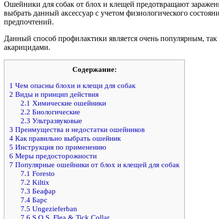
Ошейники для собак от блох и клещей предотвращают заражен
выбрать данный аксессуар с учетом физиологического состояни
предпочтений.
Данный способ профилактики является очень популярным, так 
акарицидами.
Содержание:
1
Чем опасны блохи и клещи для собак
2
Виды и принцип действия
2.1
Химические ошейники
2.2
Биологические
2.3
Ультразвуковые
3
Преимущества и недостатки ошейников
4
Как правильно выбрать ошейник
5
Инструкция по применению
6
Меры предосторожности
7
Популярные ошейники от блох и клещей для собак
7.1
Foresto
7.2
Kiltix
7.3
Беафар
7.4
Барс
7.5
Ungezieferban
7.6
S.O.S. Flea & Tick Collar