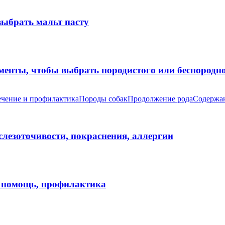
выбрать мальт пасту
оменты, чтобы выбрать породистого или беспород
чение и профилактика
Породы собак
Продолжение рода
Содержан
 слезоточивости, покраснения, аллергии
я помощь, профилактика