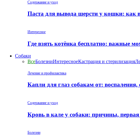
Содержание и уход
Паста для вывода шерсти у кошки: как 
Интересное
Где взять котёнка бесплатно: важные м
Собаки
Все
Болезни
Интересное
Кастрация и стерилизация
Ле
Лечение и профилактика
Капли для глаз собакам от: воспаления,
Содержание и уход
Кровь в кале у собаки: причины, перва
Болезни