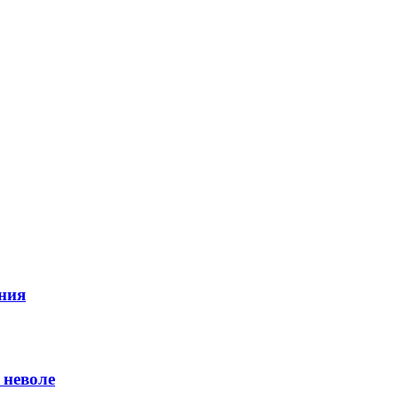
ния
 неволе