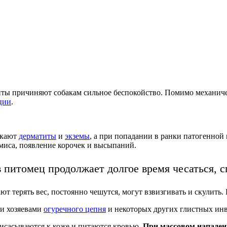
иты причиняют собакам сильное беспокойство. Помимо механиче
ции
.
икают
дерматиты
и
экземы
, а при попадании в ранки патогенно
миса, появление корочек и высыпаний.
 питомец продолжает долгое время чесаться, 
т терять вес, постоянно чешутся, могут взвизгивать и скулить.
и хозяевами
огуречного цепня
и некоторых других глистных инв
исасываются к коже и питаются кровью.
При массовом нападе