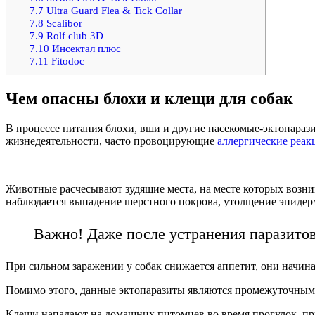
7.7
Ultra Guard Flea & Tick Collar
7.8
Scalibor
7.9
Rolf club 3D
7.10
Инсектал плюс
7.11
Fitodoc
Чем опасны блохи и клещи для собак
В процессе питания блохи, вши и другие насекомые-эктопараз
жизнедеятельности, часто провоцирующие
аллергические реак
Животные расчесывают зудящие места, на месте которых возн
наблюдается выпадение шерстного покрова, утолщение эпидер
Важно! Даже после устранения паразитов
При сильном заражении у собак снижается аппетит, они начинаю
Помимо этого, данные эктопаразиты являются промежуточным
Клещи нападают на домашних питомцев во время прогулок, пр