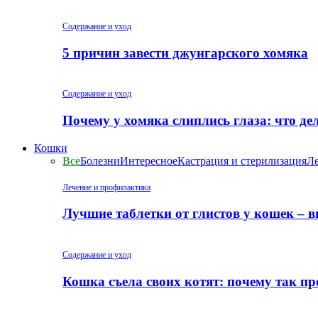
Содержание и уход
5 причин завести джунгарского хомяка
Содержание и уход
Почему у хомяка слиплись глаза: что де
Кошки
Все
Болезни
Интересное
Кастрация и стерилизация
Ле
Лечение и профилактика
Лучшие таблетки от глистов у кошек – 
Содержание и уход
Кошка съела своих котят: почему так пр