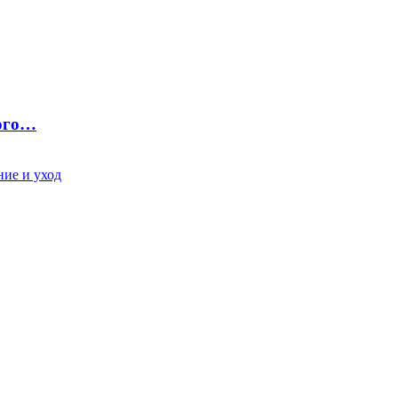
ного…
ие и уход