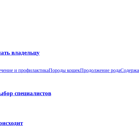
лать владельцу
чение и профилактика
Породы кошек
Продолжение рода
Содержа
выбор специалистов
оисходит