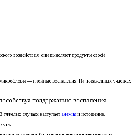
ского воздействия, они выделяют продукты своей
й микрофлоры — гнойные воспаления. На пораженных участках
способствуя поддержанию воспаления.
 В тяжелых случаях наступает
анемия
и истощение.
азий.
нии они выделяют
большое количество токсических