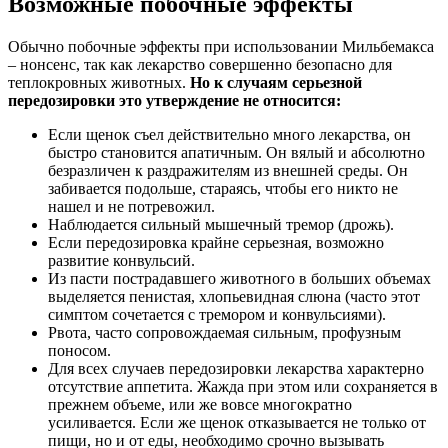
Возможные побочные эффекты
Обычно побочные эффекты при использовании Мильбемакса
– нонсенс, так как лекарство совершенно безопасно для
теплокровных животных.
Но к случаям серьезной
передозировки это утверждение не относится:
Если щенок съел действительно много лекарства, он
быстро становится апатичным. Он вялый и абсолютно
безразличен к раздражителям из внешней среды. Он
забивается подольше, стараясь, чтобы его никто не
нашел и не потревожил.
Наблюдается сильный мышечный тремор (дрожь).
Если передозировка крайне серьезная, возможно
развитие конвульсий.
Из пасти пострадавшего животного в больших объемах
выделяется пенистая, хлопьевидная слюна (часто этот
симптом сочетается с тремором и конвульсиями).
Рвота, часто сопровождаемая сильным, профузным
поносом.
Для всех случаев передозировки лекарства характерно
отсутствие аппетита. Жажда при этом или сохраняется в
прежнем объеме, или же вовсе многократно
усиливается. Если же щенок отказывается не только от
пищи, но и от еды, необходимо срочно вызывать