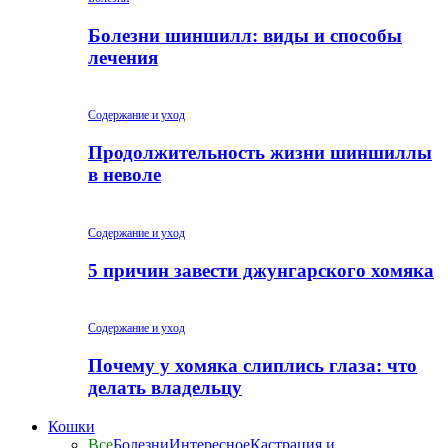
Болезни шиншилл: виды и способы
лечения
Содержание и уход
Продолжительность жизни шиншиллы
в неволе
Содержание и уход
5 причин завести джунгарского хомяка
Содержание и уход
Почему у хомяка слиплись глаза: что
делать владельцу
Кошки
Все
Болезни
Интересное
Кастрация и