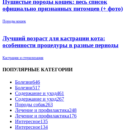
Пушистые породы кошек: весь список
официально признанных питомцев (+ фото)
Породы кошек
Лучший возраст для кастрации кота:
особенности процедуры в разные периоды
Кастрация и стерилизация
ПОПУЛЯРНЫЕ КАТЕГОРИИ
Болезни
646
Болезни
517
Содержание и уход
461
Содержание и уход
267
Породы собак
263
Лечение и профилактика
248
Лечение и профилактика
176
Интересное
135
Интересное
134