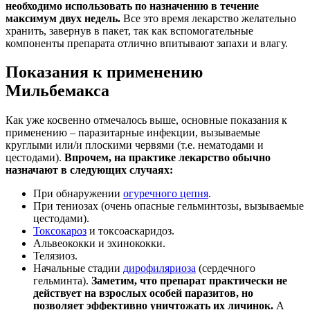
необходимо использовать по назначению в течение
максимум двух недель.
Все это время лекарство желательно
хранить, завернув в пакет, так как вспомогательные
компоненты препарата отлично впитывают запахи и влагу.
Показания к применению
Мильбемакса
Как уже косвенно отмечалось выше, основные показания к
применению – паразитарные инфекции, вызываемые
круглыми или/и плоскими червями (т.е. нематодами и
цестодами).
Впрочем, на практике лекарство обычно
назначают в следующих случаях:
При обнаружении
огуречного цепня
.
При тениозах (очень опасные гельминтозы, вызываемые
цестодами).
Токсокароз
и токсоаскаридоз.
Альвеококки и эхинококки.
Телязиоз.
Начальные стадии
дирофиляриоза
(сердечного
гельминта).
Заметим, что препарат практически не
действует на взрослых особей паразитов, но
позволяет эффективно уничтожать их личинок.
А