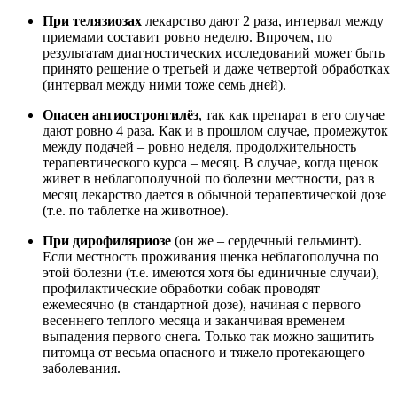
При телязиозах
лекарство дают 2 раза, интервал между
приемами составит ровно неделю. Впрочем, по
результатам диагностических исследований может быть
принято решение о третьей и даже четвертой обработках
(интервал между ними тоже семь дней).
Опасен ангиостронгилёз
, так как препарат в его случае
дают ровно 4 раза. Как и в прошлом случае, промежуток
между подачей – ровно неделя, продолжительность
терапевтического курса – месяц. В случае, когда щенок
живет в неблагополучной по болезни местности, раз в
месяц лекарство дается в обычной терапевтической дозе
(т.е. по таблетке на животное).
При дирофиляриозе
(он же – сердечный гельминт).
Если местность проживания щенка неблагополучна по
этой болезни (т.е. имеются хотя бы единичные случаи),
профилактические обработки собак проводят
ежемесячно (в стандартной дозе), начиная с первого
весеннего теплого месяца и заканчивая временем
выпадения первого снега. Только так можно защитить
питомца от весьма опасного и тяжело протекающего
заболевания.