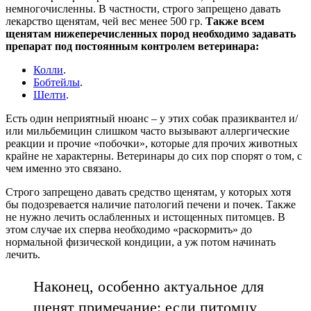
немногочисленны. В частности, строго запрещено давать
лекарство щенятам, чей вес менее 500 гр.
Также всем
щенятам нижеперечисленных пород необходимо задавать
препарат под постоянным контролем ветеринара:
Колли
.
Бобтейлы
.
Шелти
.
Есть один неприятный нюанс – у этих собак празиквантел и/
или мильбемицин слишком часто вызывают аллергические
реакции и прочие «побочки», которые для прочих животных
крайне не характерны. Ветеринары до сих пор спорят о том, с
чем именно это связано.
Строго запрещено давать средство щенятам, у которых хотя
бы подозревается наличие патологий печени и почек. Также
не нужно лечить ослабленных и истощенных питомцев. В
этом случае их сперва необходимо «раскормить» до
нормальной физической кондиции, а уж потом начинать
лечить.
Наконец, особенно актуальное для
щенят примечание: если питомцу