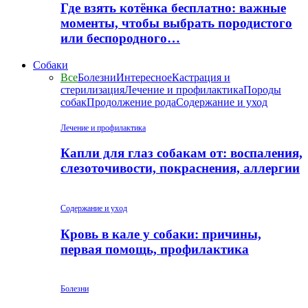
Где взять котёнка бесплатно: важные
моменты, чтобы выбрать породистого
или беспородного…
Собаки
Все
Болезни
Интересное
Кастрация и
стерилизация
Лечение и профилактика
Породы
собак
Продолжение рода
Содержание и уход
Лечение и профилактика
Капли для глаз собакам от: воспаления,
слезоточивости, покраснения, аллергии
Содержание и уход
Кровь в кале у собаки: причины,
первая помощь, профилактика
Болезни