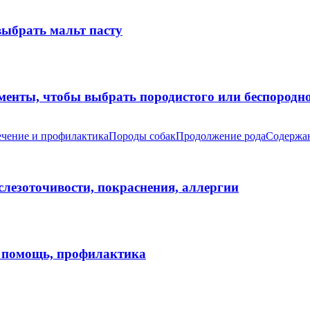
выбрать мальт пасту
оменты, чтобы выбрать породистого или беспород
чение и профилактика
Породы собак
Продолжение рода
Содержан
 слезоточивости, покраснения, аллергии
я помощь, профилактика