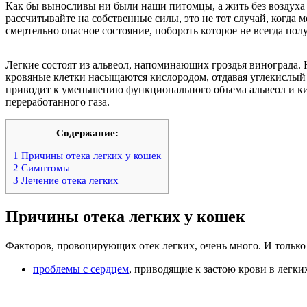
Как бы выносливы ни были наши питомцы, а жить без воздуха о
рассчитывайте на собственные силы, это не тот случай, когда 
смертельно опасное состояние, побороть которое не всегда по
Легкие состоят из альвеол, напоминающих гроздья винограда.
кровяные клетки насыщаются кислородом, отдавая углекислый г
приводит к уменьшению функционального объема альвеол и кис
переработанного газа.
Содержание:
1
Причины отека легких у кошек
2
Симптомы
3
Лечение отека легких
Причины отека легких у кошек
Факторов, провоцирующих отек легких, очень много. И только
проблемы с сердцем
, приводящие к застою крови в легких