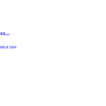
ного…
ие и уход