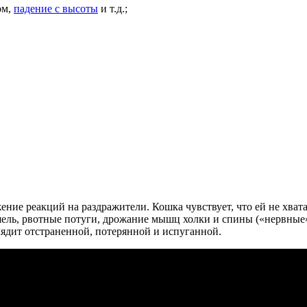
ом,
падение с высоты
и т.д.;
ние реакций на раздражители. Кошка чувствует, что ей не хвата
шель, рвотные потуги, дрожание мышц холки и спины («нервные»
ядит отстраненной, потерянной и испуганной.