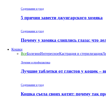
Содержание и уход
5 причин завести джунгарского хомяка
Содержание и уход
Почему у хомяка слиплись глаза: что де
Кошки
Все
Болезни
Интересное
Кастрация и стерилизация
Ле
Лечение и профилактика
Лучшие таблетки от глистов у кошек – 
Содержание и уход
Кошка съела своих котят: почему так пр