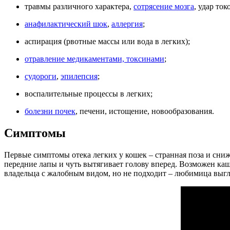
травмы различного характера,
сотрясение мозга
, удар ток
анафилактический шок
,
аллергия
;
аспирация (рвотные массы или вода в легких);
отравление медикаментами, токсинами
;
судороги
,
эпилепсия
;
воспалительные процессы в легких;
болезни почек
, печени, истощение, новообразования.
Симптомы
Первые симптомы отека легких у кошек – странная поза и сниже
передние лапы и чуть вытягивает голову вперед. Возможен ка
владельца с жалобным видом, но не подходит – любимица выгл