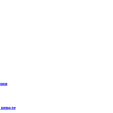
ния
 неволе