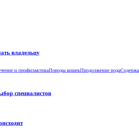
лать владельцу
чение и профилактика
Породы кошек
Продолжение рода
Содержа
выбор специалистов
оисходит