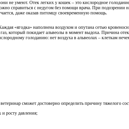
ни не умеют. Отек легких у кошек – это кислородное голодание:
можно справиться с недугом без помощи врача. При подозрении н
лучается, даже оказав питомцу своевременную помощь.
 Каждая «ягодка» наполнена воздухом и опутана сетью кровенос
аз, который покидает альвеолы в момент выдоха. Причина отека
лородному голоданию: нет воздуха в альвеолах – клеткам нече
 ветеринар сможет достоверно определить причину тяжелого сос
 и росту давления;