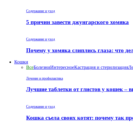
Содержание и уход
5 причин завести джунгарского хомяка
Содержание и уход
Почему у хомяка слиплись глаза: что де
Кошки
Все
Болезни
Интересное
Кастрация и стерилизация
Ле
Лечение и профилактика
Лучшие таблетки от глистов у кошек – 
Содержание и уход
Кошка съела своих котят: почему так пр