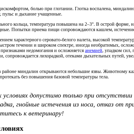
искомфортом, болью при глотании. Глотка воспалена, миндалин
т, пульс и дыхание учащенные.
льного кольца, температура повышена на 2–3°. В острой форме,
ледные. Попытки приема пищи сопровождаются кашлем, истечени
ением характерного серовато-белого налета, высокой температур
стром течении и широком спектре, иногда необратимых, осложн
 признаками недомогания и осложняется
анемией
, упадком сил,
зни, сопровождается лихорадкой, отеками дыхательных путей, 
в районе миндалин открываются небольшие язвы. Животному каже
 протекать без повышения базовой температуры тела.
условиях допустимо только при отсутствии с
дка, гнойные истечения из носа, отказ от пр
титесь к ветеринару!
словиях