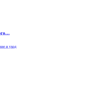
ного…
ие и уход