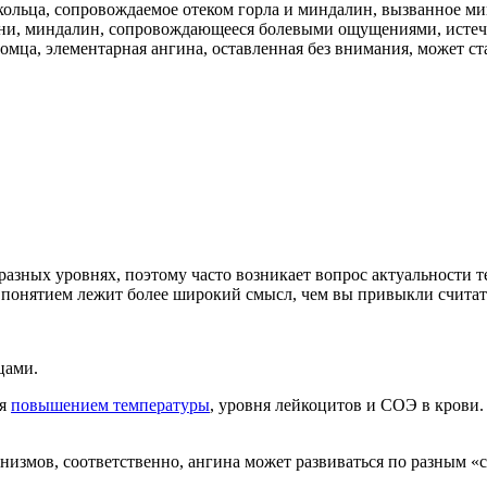
кольца, сопровождаемое отеком горла и миндалин, вызванное м
тани, миндалин, сопровождающееся болевыми ощущениями, истече
томца, элементарная ангина, оставленная без внимания, может ст
азных уровнях, поэтому часто возникает вопрос актуальности т
им понятием лежит более широкий смысл, чем вы привыкли считат
цами.
ся
повышением температуры
, уровня лейкоцитов и СОЭ в крови.
измов, соответственно, ангина может развиваться по разным «с