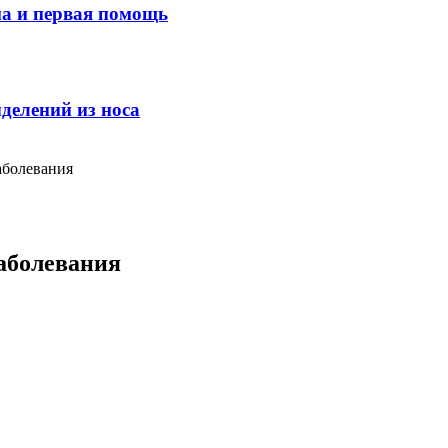
ма и первая помощь
делений из носа
аболевания
заболевания