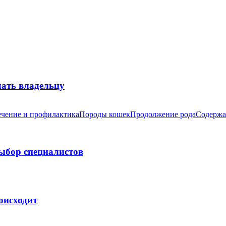
лать владельцу
чение и профилактика
Породы кошек
Продолжение рода
Содержа
выбор специалистов
оисходит