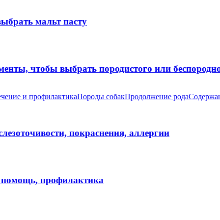
выбрать мальт пасту
оменты, чтобы выбрать породистого или беспород
чение и профилактика
Породы собак
Продолжение рода
Содержан
 слезоточивости, покраснения, аллергии
я помощь, профилактика