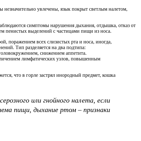
ы незначительно увлечены, язык покрыт светлым налетом,
 наблюдаются симптомы нарушения дыхания, отдышка, отказ от
ем пенистых выделений с частицами пищи из носа.
ой, поражением всех слизистых рта и носа, иногда,
ений. Тип разделяется на два подтипа:
 головокружением, снижением аппетита.
увеличением лимфатических узлов, повышенным
тся, что в горле застрял инородный предмет, кошка
ерозного или гнойного налета, если
иема пищи, дыхание ртом – признаки