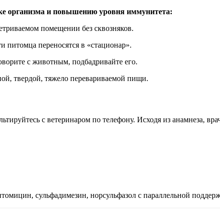
жке организма и повышению уровня иммунитета:
ветриваемом помещении без сквозняков.
и питомца переносятся в «стационар».
оворите с животным, подбадривайте его.
ной, твердой, тяжело перевариваемой пищи.
ьтируйтесь с ветеринаром по телефону. Исходя из анамнеза, вр
птомицин, сульфадимезин, норсульфазол с параллельной подде