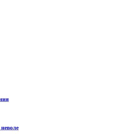
ния
 неволе