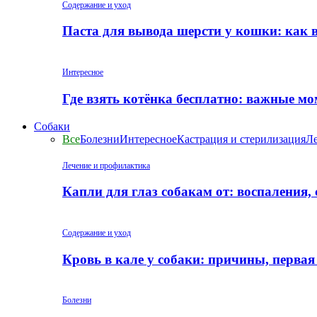
Содержание и уход
Паста для вывода шерсти у кошки: как 
Интересное
Где взять котёнка бесплатно: важные м
Собаки
Все
Болезни
Интересное
Кастрация и стерилизация
Ле
Лечение и профилактика
Капли для глаз собакам от: воспаления,
Содержание и уход
Кровь в кале у собаки: причины, перва
Болезни