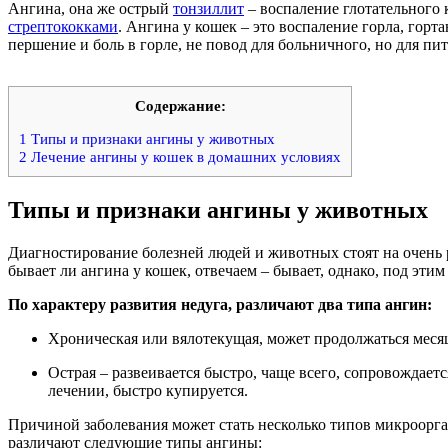
Ангина, она же острый
тонзиллит
– воспаление глотательного 
стрептококками
. Ангина у кошек – это воспаление горла, гор
першение и боль в горле, не повод для больничного, но для пи
Содержание:
1
Типы и признаки ангины у животных
2
Лечение ангины у кошек в домашних условиях
Типы и признаки ангины у животных
Диагностирование болезней людей и животных стоят на очень р
бывает ли ангина у кошек, отвечаем – бывает, однако, под эт
По характеру развития недуга, различают два типа ангин:
Хроническая или вялотекущая, может продолжаться меся
Острая – развеивается быстро, чаще всего, сопровождает
лечении, быстро купируется.
Причиной заболевания может стать несколько типов микроорган
различают следующие типы ангины: