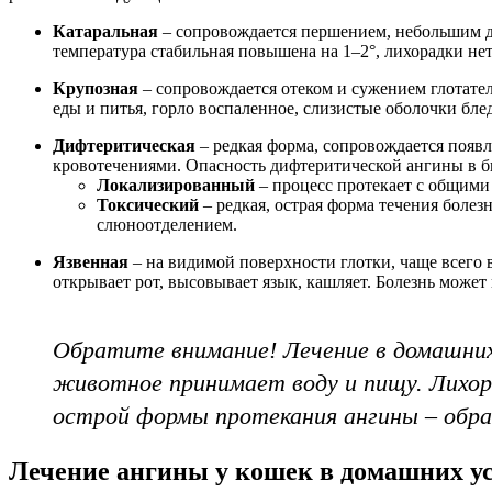
Катаральная
– сопровождается першением, небольшим д
температура стабильная повышена на 1–2°, лихорадки не
Крупозная
– сопровождается отеком и сужением глотате
еды и питья, горло воспаленное, слизистые оболочки б
Дифтеритическая
– редкая форма, сопровождается появл
кровотечениями. Опасность дифтеритической ангины в бы
Локализированный
– процесс протекает с общими
Токсический
– редкая, острая форма течения боле
слюноотделением.
Язвенная
– на видимой поверхности глотки, чаще всего 
открывает рот, высовывает язык, кашляет. Болезнь может
Обратите внимание! Лечение в домашних 
животное принимает воду и пищу. Лихора
острой формы протекания ангины – обра
Лечение ангины у кошек в домашних у