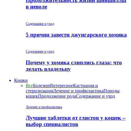
Продолжительность жизни шиншиллы
в неволе
Содержание и уход
5 причин завести джунгарского хомяка
Содержание и уход
Почему у хомяка слиплись глаза: что
делать владельцу
Кошки
Все
Болезни
Интересное
Кастрация и
стерилизация
Лечение и профилактика
Породы
кошек
Продолжение рода
Содержание и уход
Лечение и профилактика
Лучшие таблетки от глистов у кошек –
выбор специалистов