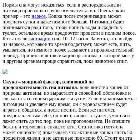
Нормы сна могут исказиться, если в распорядок жизни
питомца произошло грубое вмешательство. Очень яркий
пример – это
наркоз
. Кошка после стерилизации может
проспать сутки и даже немного больше. Питомица будет
подниматься ради того, чтобы попить воды и сходить в
туалет, остальное время предпочтет провести в полном покое.
Коты после
кастрации
спят 10–12 часов. Занятно, что выйдя
из наркоза, кот какое-то время бодрствует, может есть, пить,
умываться, но немного позже засыпает на продолжительный
период. Причина в детоксикация организма, с которой мозгу
и другим органам проще справиться, пока животное спит.
Скука – мощный фактор, влияющий на
продолжительность сна питомца
. Большинство кошек от
природы активны, но вырастают в спокойной обстановке и
свыкаются со своим царским статусом. Если вы занимаетесь с
питомцем и уделяете ему время, он с удовольствием будет
играть и общаться, а после поспит. Если же питомец
предоставлен сам себе, он поест, сходит в туалет, умоется и
ляжет спать до тех пор, пока не проголодается. Не спешите
бежать и тормошить спящего кота. Статистика (хотя она
может ошибаться) показывает, что активные кошки спять 50
процентов жизни, а не активные примерно 60. Стоит ли эта