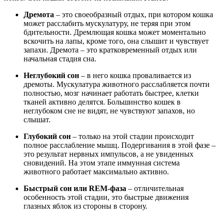
Дремота
– это своеобразный отдых, при котором кошка
может расслабить мускулатуру, не теряя при этом
бдительности. Дремлющая кошка может моментально
вскочить на лапы, кроме того, она слышит и чувствует
запахи. Дремота – это кратковременный отдых или
начальная стадия сна.
Неглубокий сон
– в него кошка проваливается из
дремоты. Мускулатура животного расслабляется почти
полностью, мозг начинает работать быстрее, клетки
тканей активно делятся. Большинство кошек в
неглубоком сне не видят, не чувствуют запахов, но
слышат.
Глубокий сон
– только на этой стадии происходит
полное расслабление мышц. Подергивания в этой фазе –
это результат нервных импульсов, а не увиденных
сновидений. На этом этапе иммунная система
животного работает максимально активно.
Быстрый сон или REM-фаза
– отличительная
особенность этой стадии, это быстрые движения
глазных яблок из стороны в сторону.