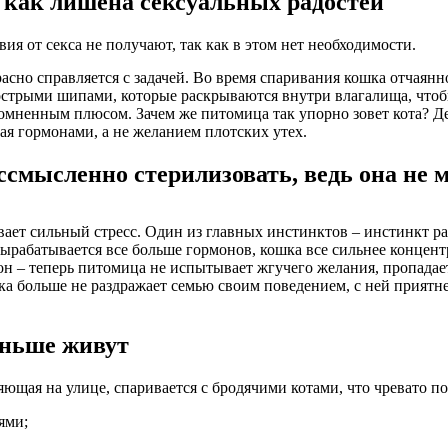
 как лишена сексуальных радостей
я от секса не получают, так как в этом нет необходимости.
сно справляется с задачей. Во время спаривания кошка отчаянно 
 острыми шипами, которые раскрываются внутри влагалища, чтоб
омненным плюсом. Зачем же питомица так упорно зовет кота? Дело
ая гормонами, а не желанием плотских утех.
ессмысленно стерилизовать, ведь она не 
ет сильный стресс. Один из главных инстинктов – инстинкт раз
ырабатывается все больше гормонов, кошка все сильнее концент
– теперь питомица не испытывает жгучего желания, пропадает н
а больше не раздражает семью своим поведением, с ней приятнее 
еньше живут
яющая на улице, спаривается с бродячими котами, что чревато п
ями;