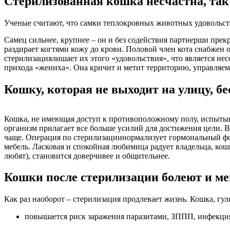
Стерилизованная кошка несчастна, так
Ученые считают, что самки теплокровных животных удовольстви
Самец сильнее, крупнее – он и без содействия партнерши прекра
раздирает когтями кожу до крови. Половой член кота снабжен
стерилизациялишает их этого «удовольствия», что является нес
прихода «жениха». Она кричит и метит территорию, управляем
Кошку, которая не выходит на улицу, б
Кошка, не имеющая доступ к противоположному полу, испытыва
организм прилагает все больше усилий для достижения цели. В
чаще. Операция по стерилизациинормализует гормональный фон 
мебель. Ласковая и спокойная любимица радует владельца, кошк
любят), становится доверчивее и общительнее.
Кошки после стерилизации болеют и м
Как раз наоборот – стерилизация продлевает жизнь. Кошка, гул
повышается риск заражения паразитами, ЗППП, инфекци