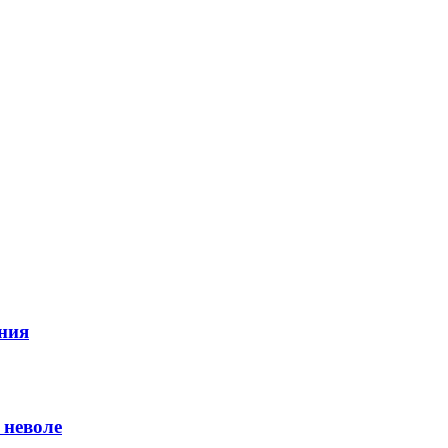
ния
 неволе