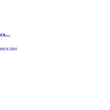
ного…
ие и уход