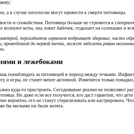
авму;
, а в случае патологии могут привести к смерти питомицы.
ости и спокойствия. Питомица больше не стремится к соперниче
е волнуют коты, она ловит бабочек, отдыхает на солнышке и вся
ометрой, переизбыток гормонов подрывает здоровье, часто об
и, проведенной до первой течки, может заболеть раком молочны
ны.
нями и лежебоками
ишь понаблюдать за питомицей в период между течками. Инфант
ту и игры, не станет менее активной. Изменятся только повадки
ужно куда-то пристроить. Сегодняшние реалии не позволяют рас
итомца. Но даже если все получится, кто даст гарантии, что де
олне вероятно, его не станут стерилизовать или кастрировать. Ч
кими бы милыми ни были котята.