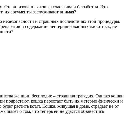
 Стерилизованная кошка счастлива и беззаботна. Это
ет, их аргументы заслуживают внимая?
 о небезопасности и страшных последствиях этой процедуры.
препаратов и содержания нестерилизованных животных, не
ьности?
шинства женщин бесплодие – страшная трагедия. Однако кошки
ши подрастают, кошка перестает быть их матерью физически и
будет растить котят. Кошка, живущая в доме, страдает не от
ышляет о том, что теперь ей не удастся обзавестись