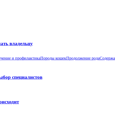
лать владельцу
чение и профилактика
Породы кошек
Продолжение рода
Содержа
выбор специалистов
оисходит