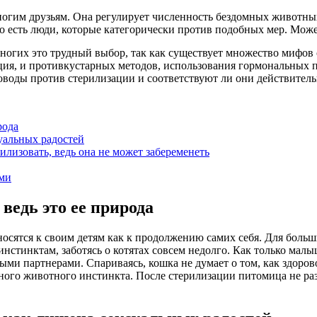
гим друзьям. Она регулирует численность бездомных животных.
ко есть люди, которые категорически против подобных мер. Мож
 многих это трудный выбор, так как существует множество мифов
ция, и противкустарных методов, использования гормональных 
воды против стерилизации и соответствуют ли они действител
рода
уальных радостей
илизовать, ведь она не может забеременеть
ами
ведь это ее природа
носятся к своим детям как к продолжению самих себя. Для боль
стинктам, заботясь о котятах совсем недолго. Как только малы
и партнерами. Спариваясь, кошка не думает о том, как здорово 
ного животного инстинкта. После стерилизации питомица не разм