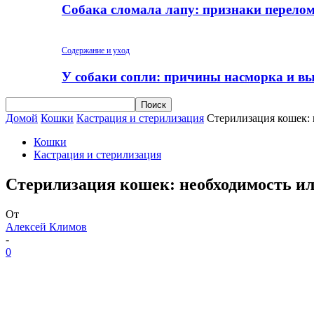
Собака сломала лапу: признаки перело
Содержание и уход
У собаки сопли: причины насморка и вы
Домой
Кошки
Кастрация и стерилизация
Стерилизация кошек: 
Кошки
Кастрация и стерилизация
Стерилизация кошек: необходимость ил
От
Алексей Климов
-
0