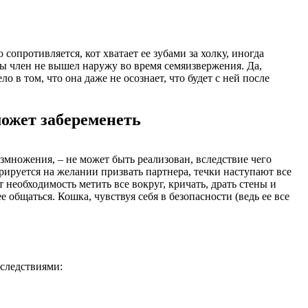
сопротивляется, кот хватает ее зубами за холку, иногда
ы член не вышел наружу во время семяизвержения. Да,
 в том, что она даже не осознает, что будет с ней после
может забеременеть
множения, – не может быть реализован, вследствие чего
рируется на желании призвать партнера, течки наступают все
еобходимость метить все вокруг, кричать, драть стены и
общаться. Кошка, чувствуя себя в безопасности (ведь ее все
оследствиями: