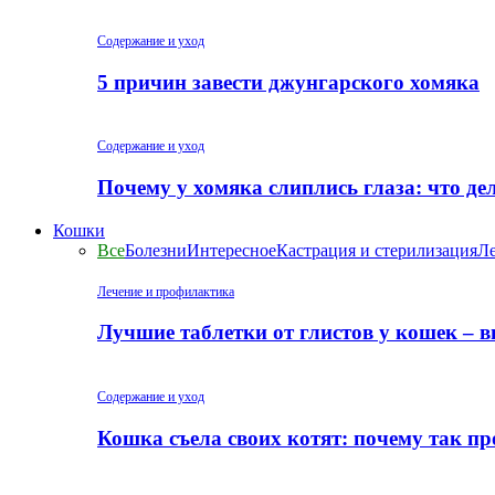
Содержание и уход
5 причин завести джунгарского хомяка
Содержание и уход
Почему у хомяка слиплись глаза: что де
Кошки
Все
Болезни
Интересное
Кастрация и стерилизация
Ле
Лечение и профилактика
Лучшие таблетки от глистов у кошек – 
Содержание и уход
Кошка съела своих котят: почему так пр