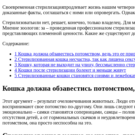
Своевременная стерилизацияпродлевает жизнь нашим четвероно
доказанные факты, соглашаться с ними или опровергать. Одна
Стерилизоватьили нет, решает, конечно, только владелец. Для
Мнение зоологов: за – проведенная профессионалом стерилиза
представляющих племенной ценности. Какие же существуют до
Содержание:
1
Кошка должна обзавестись потомством, ведь это ее при
2
Стерилизованная кошка несчастна, так как лишена секс
3
Кошку, которая не выходит на улицу, бессмысленно стер
4
Кошки после стерилизации болеют и меньше живут
5
Стерилизованные кошки становятся сонями и лежебок
Кошка должна обзавестись потомством, 
Этот аргумент – результат очеловечивания животных. Люди от
воспринимают свое потомство по-другому. Они лишь следуют ин
эмоционально – самки становятся соперницами, самцы – половым
отсутствия детей, а от гормональных скачков и неудовлетворен
потомством, она просто неспособна на это.