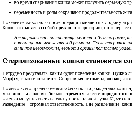
во время спаривания кошка может получить серьезную тр
беременность и роды сокращают продолжительность жизни
Поведение животного после операции меняется в сторону игрив
Кошка сохраняет за собой прежнюю территорию, но теперь ее н
Нестерилизованная питомица может заболеть раком, пи
питомица или нет – никакой разницы. После стерилизаци
яичников невозможны, ведь эти органы полностью удале
Стерилизованные кошки становятся со
Нетрудно предугадать, каким будет поведение кошки. Нужно л
Морфея, такой и останется. Спортивная питомица, любящая охо
Помимо всего прочего нельзя забывать, что рожденных котят н
миллионы, а люди все больше стремятся завести породистого п
котенка могут выгнать на улицу после первой лужи. И, что вп
Разведение – огромная ответственность, а не развлечение, ка