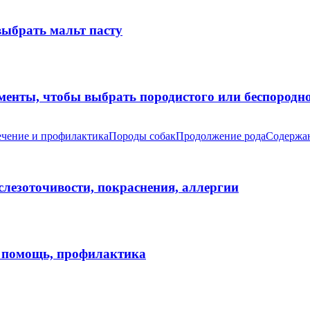
выбрать мальт пасту
оменты, чтобы выбрать породистого или беспород
чение и профилактика
Породы собак
Продолжение рода
Содержан
 слезоточивости, покраснения, аллергии
я помощь, профилактика