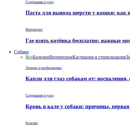
Содержание и уход
Паста для вывода шерсти у кошки: как 
Интересное
Где взять котёнка бесплатно: важные м
Собаки
Все
Болезни
Интересное
Кастрация и стерилизация
Ле
Лечение и профилактика
Капли для глаз собакам от: воспаления,
Содержание и уход
Кровь в кале у собаки: причины, перва
Болезни