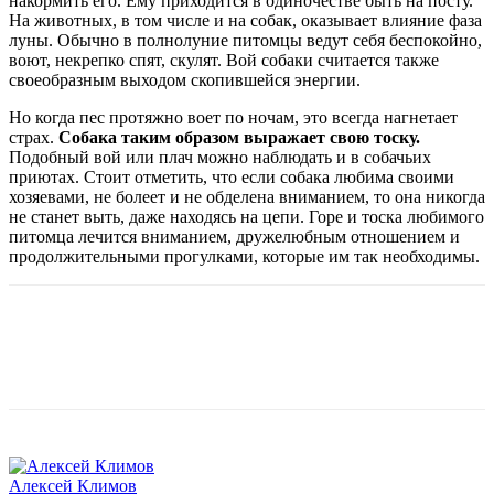
накормить его. Ему приходится в одиночестве быть на посту.
На животных, в том числе и на собак, оказывает влияние фаза
луны. Обычно в полнолуние питомцы ведут себя беспокойно,
воют, некрепко спят, скулят. Вой собаки считается также
своеобразным выходом скопившейся энергии.
Но когда пес протяжно воет по ночам, это всегда нагнетает
страх.
Собака таким образом выражает свою тоску.
Подобный вой или плач можно наблюдать и в собачьих
приютах. Стоит отметить, что если собака любима своими
хозяевами, не болеет и не обделена вниманием, то она никогда
не станет выть, даже находясь на цепи. Горе и тоска любимого
питомца лечится вниманием, дружелюбным отношением и
продолжительными прогулками, которые им так необходимы.
Алексей Климов