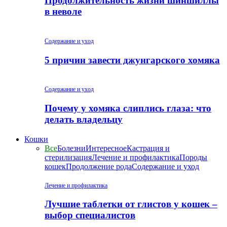
Продолжительность жизни шиншиллы
в неволе
Содержание и уход
5 причин завести джунгарского хомяка
Содержание и уход
Почему у хомяка слиплись глаза: что
делать владельцу
Кошки
Все
Болезни
Интересное
Кастрация и
стерилизация
Лечение и профилактика
Породы
кошек
Продолжение рода
Содержание и уход
Лечение и профилактика
Лучшие таблетки от глистов у кошек –
выбор специалистов