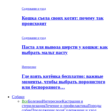
Содержание и уход
Кошка съела своих котят: почему так
происходит
Содержание и уход
Паста для вывода шерсти у кошки: как
выбрать мальт пасту
Интересное
Где взять котёнка бесплатно: важные
моменты, чтобы выбрать породистого
или беспородного…
Собаки
Все
Болезни
Интересное
Кастрация и
стерилизация
Лечение и профилактика
Породы
собак
Продолжение рода
Содержание и уход