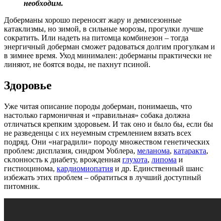
необходим.
Доберманы хорошо переносят жару и демисезонные
катаклизмы, но зимой, в сильные морозы, прогулки лучше
сократить. Или надеть на питомца комбинезон – тогда
энергичный доберман сможет радоваться долгим прогулкам и
в зимнее время. Уход минимален: доберманы практически не
линяют, не боятся воды, не пахнут псиной.
Здоровье
Уже читая описание породы доберман, понимаешь, что
настолько гармоничная и «правильная» собака должна
отличаться крепким здоровьем. И так оно и было бы, если бы
не разведенцы с их неуемным стремлением вязать всех
подряд. Они «наградили» породу множеством генетических
проблем: дисплазия, синдром Уоблера,
меланома
,
катаракта
,
склонность к диабету, врожденная
глухота
,
липома
и
гистиоцинома,
кардиомиопатия
и др. Единственный шанс
избежать этих проблем – обратиться в лучший доступный
питомник.