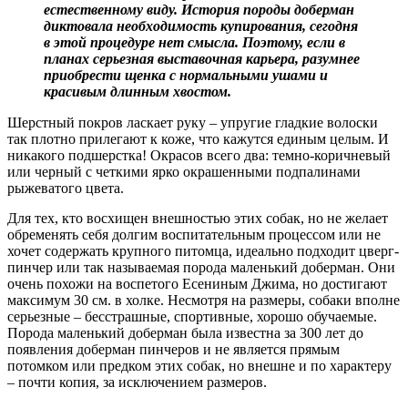
естественному виду. История породы доберман
диктовала необходимость купирования, сегодня
в этой процедуре нет смысла. Поэтому, если в
планах серьезная выставочная карьера, разумнее
приобрести щенка с нормальными ушами и
красивым длинным хвостом.
Шерстный покров ласкает руку – упругие гладкие волоски
так плотно прилегают к коже, что кажутся единым целым. И
никакого подшерстка! Окрасов всего два: темно-коричневый
или черный с четкими ярко окрашенными подпалинами
рыжеватого цвета.
Для тех, кто восхищен внешностью этих собак, но не желает
обременять себя долгим воспитательным процессом или не
хочет содержать крупного питомца, идеально подходит цверг-
пинчер или так называемая порода маленький доберман. Они
очень похожи на воспетого Есениным Джима, но достигают
максимум 30 см. в холке. Несмотря на размеры, собаки вполне
серьезные – бесстрашные, спортивные, хорошо обучаемые.
Порода маленький доберман была известна за 300 лет до
появления доберман пинчеров и не является прямым
потомком или предком этих собак, но внешне и по характеру
– почти копия, за исключением размеров.