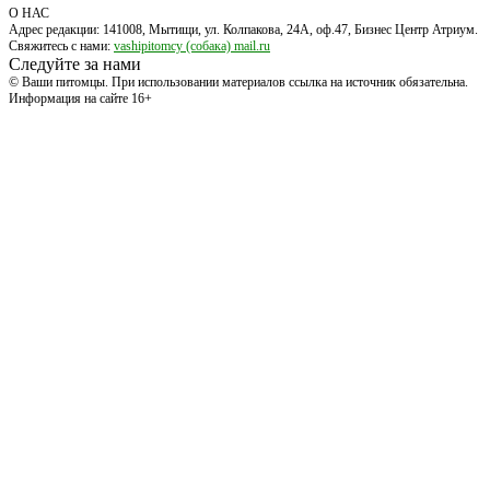
О НАС
Адрес редакции: 141008, Мытищи, ул. Колпакова, 24А, оф.47, Бизнес Центр Атриум.
Свяжитесь с нами:
vashipitomcy (собака) mail.ru
Следуйте за нами
© Ваши питомцы. При использовании материалов ссылка на источник обязательна.
Информация на сайте 16+