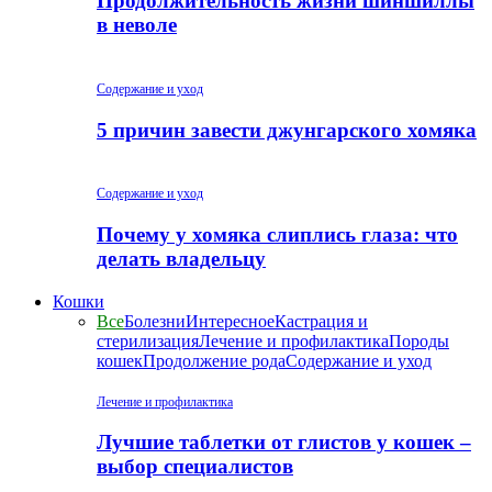
Продолжительность жизни шиншиллы
в неволе
Содержание и уход
5 причин завести джунгарского хомяка
Содержание и уход
Почему у хомяка слиплись глаза: что
делать владельцу
Кошки
Все
Болезни
Интересное
Кастрация и
стерилизация
Лечение и профилактика
Породы
кошек
Продолжение рода
Содержание и уход
Лечение и профилактика
Лучшие таблетки от глистов у кошек –
выбор специалистов