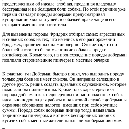
представлениям об идеале: злобная, преданная владельцу,
бесстрашная и не боящаяся боли собака. По этой причине уже
первый стандарт породы доберман предусматривал
купирование хвоста и ушей: в собачьей драке чаще всего
страдают именно эти части тела.
Для выведения породы Фридрих отбирал самых агрессивных
и сильных собак из тех, что имелись в его распоряжении –
бродяжек, привезенных на живодерню. Считается, что по
большей части это были мясницкие собаки – предки
ротвейлеров. Кроме того, на происхождение породы доберман
повлияли старонемецкие пинчеры и местные овчарки.
К счастью, г-н Доберман быстро понял, что выводить породу
только для боев не имеет смысла. Он направил селекцию в
другое русло, решив создать идеальных служебников, которые
помогали бы полицейским. Кроме того, характеристика
породы доберман как недоверчивых и настороженных собак
идеально подошла для работы в налоговой службе: доберманы
охраняли сборщиков налогов, имевших при себе крупные
суммы. Порода собак доберман пинчер тогда называлась
тюрингским пинчером, а вот всех беспородных злобных
кусачих собак местные жители называли «добермановыми».