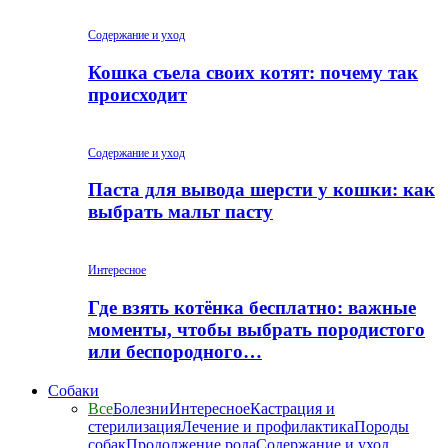
Содержание и уход
Кошка съела своих котят: почему так
происходит
Содержание и уход
Паста для вывода шерсти у кошки: как
выбрать мальт пасту
Интересное
Где взять котёнка бесплатно: важные
моменты, чтобы выбрать породистого
или беспородного…
Собаки
Все
Болезни
Интересное
Кастрация и
стерилизация
Лечение и профилактика
Породы
собак
Продолжение рода
Содержание и уход