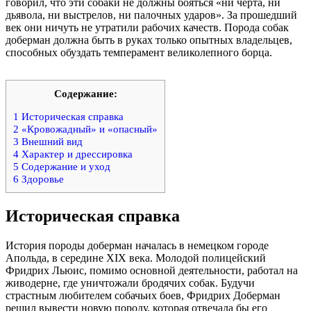
говорил, что эти собаки не должны бояться «ни черта, ни
дьявола, ни выстрелов, ни палочных ударов». За прошедший
век они ничуть не утратили рабочих качеств. Порода собак
доберман должна быть в руках только опытных владельцев,
способных обуздать темперамент великолепного борца.
Содержание:
1
Историческая справка
2
«Кровожадный» и «опасный»
3
Внешний вид
4
Характер и дрессировка
5
Содержание и уход
6
Здоровье
Историческая справка
История породы доберман началась в немецком городе
Апольда, в середине XIX века. Молодой полицейский
Фридрих Льюис, помимо основной деятельности, работал на
живодерне, где уничтожали бродячих собак. Будучи
страстным любителем собачьих боев, Фридрих Доберман
решил вывести новую породу, которая отвечала бы его