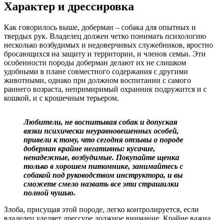
Характер и дрессировка
Как говорилось выше, доберман – собака для опытных и
твердых рук. Владелец должен четко понимать психологию
несколько возбудимых и недоверчивых служебников, яростно
бросающихся на защиту и территории, и членов семьи. Эти
особенности породы доберман делают их не слишком
удобными в плане совместного содержания с другими
животными, однако при должном воспитании с самого
раннего возраста, непримиримый охранник подружится и с
кошкой, и с крошечным терьером.
Любители, не воспитывая собак и допуская
вязки психически неуравновешенных особей,
привели к тому, что сегодня отзывы о породе
доберман крайне негативны: кусачие,
ненадежные, возбудимые. Покупайте щенка
только в хорошем питомнике, занимайтесь с
собакой под руководством инструктора, и вы
сможете смело назвать все эти страшилки
полной чушью.
Злоба, присущая этой породе, легко контролируется, если
владелец уделяет дрессуре должное внимание. Крайне важна