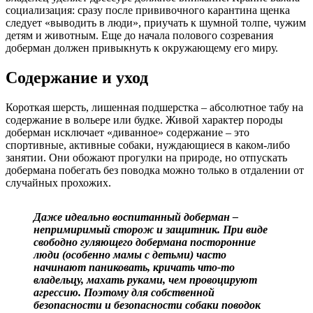
социализация: сразу после прививочного карантина щенка
следует «выводить в люди», приучать к шумной толпе, чужим
детям и животным. Еще до начала полового созревания
доберман должен привыкнуть к окружающему его миру.
Содержание и уход
Короткая шерсть, лишенная подшерстка – абсолютное табу на
содержание в вольере или будке. Живой характер породы
доберман исключает «диванное» содержание – это
спортивные, активные собаки, нуждающиеся в каком-либо
занятии. Они обожают прогулки на природе, но отпускать
добермана побегать без поводка можно только в отдалении от
случайных прохожих.
Даже идеально воспитанный доберман –
непримиримый сторож и защитник. При виде
свободно гуляющего добермана посторонние
люди (особенно мамы с детьми) часто
начинают паниковать, кричать что-то
владельцу, махать руками, чем провоцируют
агрессию. Поэтому для собственной
безопасности и безопасности собаки поводок