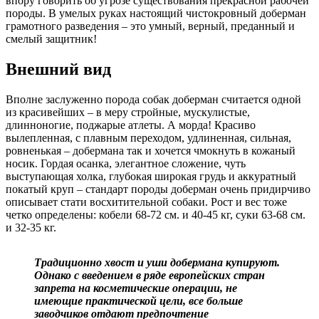
впору говорить об угрозе существования прекрасной рабочей
породы. В умелых руках настоящий чистокровный доберман
грамотного разведения – это умный, верный, преданный и
смелый защитник!
Внешний вид
Вполне заслуженно порода собак доберман считается одной
из красивейших – в меру стройные, мускулистые,
длинноногие, поджарые атлеты. А морда! Красиво
вылепленная, с плавным переходом, удлиненная, сильная,
ровненькая – добермана так и хочется чмокнуть в кожаный
носик. Гордая осанка, элегантное сложение, чуть
выступающая холка, глубокая широкая грудь и аккуратный
покатый круп – стандарт породы доберман очень придирчиво
описывает стати восхитительной собаки. Рост и вес тоже
четко определены: кобели 68-72 см. и 40-45 кг, суки 63-68 см.
и 32-35 кг.
Традиционно хвост и уши добермана купируют.
Однако с введением в ряде европейских стран
запрета на косметические операции, не
имеющие практической цели, все больше
заводчиков отдают предпочтение