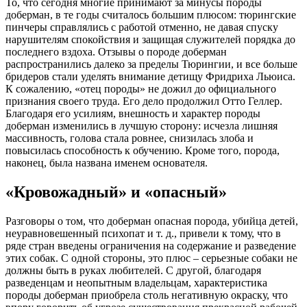
То, что сегодня многие принимают за минусы породы
доберман, в те годы считалось большим плюсом: тюрингские
пинчеры справлялись с работой отменно, не давая спуску
нарушителям спокойствия и защищая служителей порядка до
последнего вздоха. Отзывы о породе доберман
распространились далеко за пределы Тюрингии, и все больше
бридеров стали уделять внимание детищу Фридриха Льюиса.
К сожалению, «отец породы» не дожил до официального
признания своего труда. Его дело продолжил Отто Геллер.
Благодаря его усилиям, внешность и характер породы
доберман изменились в лучшую сторону: исчезла лишняя
массивность, голова стала ровнее, снизилась злоба и
повысилась способность к обучению. Кроме того, порода,
наконец, была названа именем основателя.
«Кровожадный» и «опасный»
Разговоры о том, что доберман опасная порода, убийца детей,
неуравновешенный психопат и т. д., привели к тому, что в
ряде стран введены ограничения на содержание и разведение
этих собак. С одной стороны, это плюс – серьезные собаки не
должны быть в руках любителей. С другой, благодаря
разведенцам и неопытным владельцам, характеристика
породы доберман приобрела столь негативную окраску, что