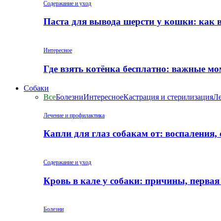
Содержание и уход
Паста для вывода шерсти у кошки: как 
Интересное
Где взять котёнка бесплатно: важные м
Собаки
Все
Болезни
Интересное
Кастрация и стерилизация
Ле
Лечение и профилактика
Капли для глаз собакам от: воспаления,
Содержание и уход
Кровь в кале у собаки: причины, перва
Болезни