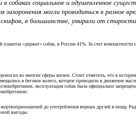
 в собаках социальное и одушевленное сущес
чем захоронения могли проводиться в разное в
 скифов, в большинстве, умирали от старост
й планеты «держат» собак, в России 41%. За счет компактности
вероногих во многие сферы жизни. Стоит отметить, что в истор
мещались в беговое колесо, которое приводило в движение мас
Великобритании, эксплуатация собак была официально запрещена
ликобритании.
жертвоприношений до употребления верных друзей в пищу. Раду
енной выгоды.