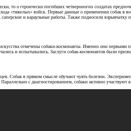
ски, то о героически погибших четвероногих солдатах предпочи
хода «тяжелых» войск. Первые данные о применении собак в во
саперские и караульные работы. Также подносили взрывчатку по
скусства отмечены собаки-космонавты. Именно они первыми по
чались и испытывались. Заслуги собак-космонавтов были призн
мцев. Собак в прямом смысле обучают чуять болезни. Экспериме
. Параллельно с диагностированием, собаки активно участвуют 