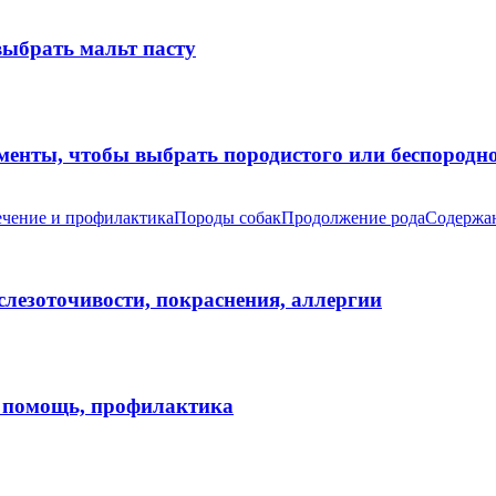
выбрать мальт пасту
оменты, чтобы выбрать породистого или беспород
чение и профилактика
Породы собак
Продолжение рода
Содержан
 слезоточивости, покраснения, аллергии
я помощь, профилактика