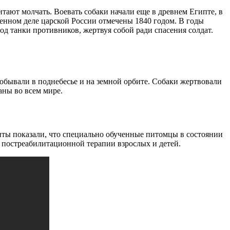
тают молчать. Воевать собаки начали еще в древнем Египте, в
енном деле царской России отмечены 1840 годом. В годы
д танки противников, жертвуя собой ради спасения солдат.
бывали в поднебесье и на земной орбите. Собаки жертвовали
аны во всем мире.
нты показали, что специально обученные питомцы в состоянии
в постреабилитационной терапии взрослых и детей.