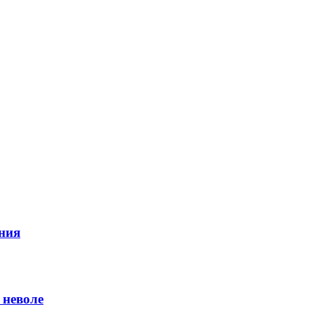
ния
 неволе