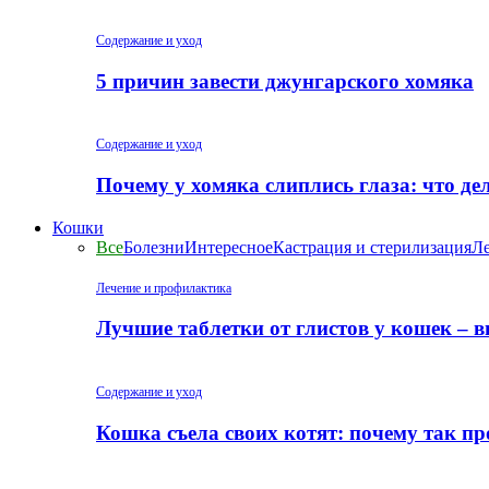
Содержание и уход
5 причин завести джунгарского хомяка
Содержание и уход
Почему у хомяка слиплись глаза: что де
Кошки
Все
Болезни
Интересное
Кастрация и стерилизация
Ле
Лечение и профилактика
Лучшие таблетки от глистов у кошек – 
Содержание и уход
Кошка съела своих котят: почему так пр