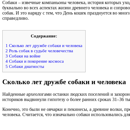
Собаки – извечные компаньоны человека, история которых уход
буквально во всех аспектах жизни древнего человека и сопров
собак. И это наряду с тем, что День кошек празднуется во мног
справедливо.
Содержание:
1
Сколько лет дружбе собаки и человека
2
Роль собак в судьбе человечества
3
Собаки на войне
4
Собаки и покорение космоса
5
Собаки диагносты
Сколько лет дружбе собаки и человека
Найденные археологами останки людских поселений и захороне
историков выдвинули гипотезу о более ранних сроках 31–36 
Конечно, это были не овчарки и пекинесы, а древние волки, п
человека. Считается, что изначально собаки использовались для