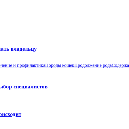
лать владельцу
чение и профилактика
Породы кошек
Продолжение рода
Содержа
выбор специалистов
оисходит