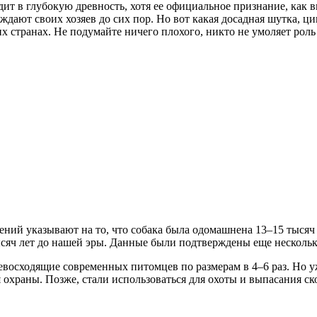
ит в глубокую древность, хотя ее официальное признание, как в
ождают своих хозяев до сих пор. Но вот какая досадная шутка,
их странах. Не подумайте ничего плохого, никто не умоляет роль
ний указывают на то, что собака была одомашнена 13–15 тысяч 
тысяч лет до нашей эры. Данные были подтверждены еще нескол
ревосходящие современных питомцев по размерам в 4–6 раз. Но 
 охраны. Позже, стали использоваться для охоты и выпасания ско