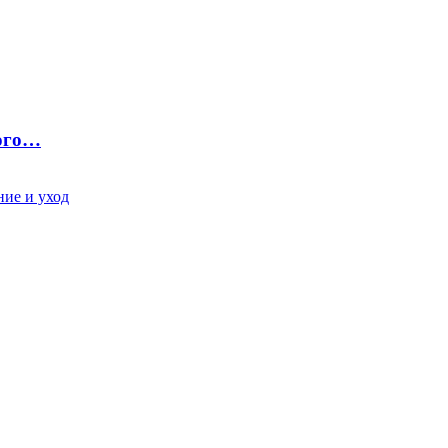
ного…
ие и уход