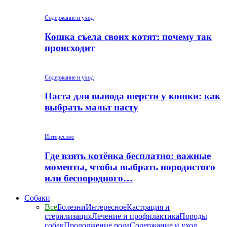
Содержание и уход
Кошка съела своих котят: почему так
происходит
Содержание и уход
Паста для вывода шерсти у кошки: как
выбрать мальт пасту
Интересное
Где взять котёнка бесплатно: важные
моменты, чтобы выбрать породистого
или беспородного…
Собаки
Все
Болезни
Интересное
Кастрация и
стерилизация
Лечение и профилактика
Породы
собак
Продолжение рода
Содержание и уход