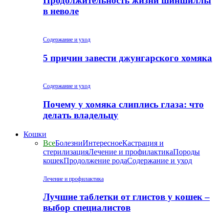
Продолжительность жизни шиншиллы
в неволе
Содержание и уход
5 причин завести джунгарского хомяка
Содержание и уход
Почему у хомяка слиплись глаза: что
делать владельцу
Кошки
Все
Болезни
Интересное
Кастрация и
стерилизация
Лечение и профилактика
Породы
кошек
Продолжение рода
Содержание и уход
Лечение и профилактика
Лучшие таблетки от глистов у кошек –
выбор специалистов