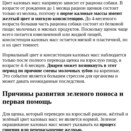
Цвет каловых масс напрямую зависит от рациона собаки. В
возрасте от рождения до 1 месяца рацион щенков состоит
только из молока, поэтому в
норме каловые массы имеют
желтый цвет и мягкую консистенцию.
До 4-месячного
возраста большая часть рациона собаки состоит из белковой
пищи: молочных и мясных продуктов. Поскольку щенок чаще
всего питается измельченной или жидкой пищей,
консистенция каловых масс остается мягкой и пластичной, но
и их цвет темнеет.
Нормальный цвет и консистенция каловых масс наблюдается
только после полного перевода щенка на взрослую пищу, в
возрасте 4–6 месяцев.
Диарея может возникнуть в этот
период по причине
смены молочных зубов
на коренные.
Это событие является большим стрессом для организма и
может давать неожиданные последствия.
Причины развития зеленого поноса и
первая помощь
Для щенка, который переведен на взрослый рацион, жёлтый и
зелёный цвет каловых масс не является нормой. Зеленое
окрашивание каловых масс может указывать на
процесс
гниения или перенасыщение желчью.