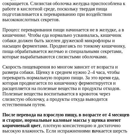
сокращается. Слизистая оболочка желудка приспособлена к
работе в кислотной среде, поскольку твердая пища
подготавливается к перевариванию при воздействии
высококислотных секретов.
Процесс переваривания пищи начинается не в желудке, а в
кишечнике. Чтобы еда нормально усваивалась, кишечник
собаки должен быть заселен дружеской микрофлоры и
насыщен ферментами. Продвигаясь по тонкому кишечнику,
пища обрабатывается желчью и специальными секретами,
которые вырабатываются слизистыми оболочками.
Скорость пищеварения во многом зависит от возраста и
размера собаки. Щенку в среднем нужно 2–4 часа, чтобы
переварить нормальную порцию пищи. За это время еда,
которая продвигается по кишечнику ферментируется и
расщепляется на полезные вещества и продукты отходов.
Полезные вещества воспитывается в кровоток через
слизистую оболочку, а продукты откуда выводится
естественным путем.
После перевода на взрослую пищу, в возрасте от 4 месяцев
и старше, нормальные каловые массы у щенка имеют
коричневый цвет
, плотную консистенцию и достаточно
высокую влажность. Если испражнениями
п
ачкается шерсть