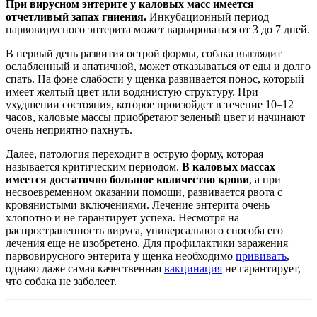
При вирусном энтерите у каловых масс имеется
отчетливый запах гниения.
Инкубационный период
парвовирусного энтерита может варьироваться от 3 до 7 дней.
В первый день развития острой формы, собака выглядит
ослабленный и апатичной, может отказываться от еды и долго
спать. На фоне слабости у щенка развивается понос, который
имеет желтый цвет или водянистую структуру. При
ухудшении состояния, которое произойдет в течение 10–12
часов, каловые массы приобретают зеленый цвет и начинают
очень неприятно пахнуть.
Далее, патология переходит в острую форму, которая
называется критическим периодом.
В каловых массах
имеется достаточно большое количество крови
, а при
несвоевременном оказании помощи, развивается рвота с
кровянистыми включениями. Лечение энтерита очень
хлопотно и не гарантирует успеха. Несмотря на
распространенность вируса, универсального способа его
лечения еще не изобретено. Для профилактики заражения
парвовирусного энтерита у щенка необходимо
прививать
,
однако даже самая качественная
вакцинация
не гарантирует,
что собака не заболеет.