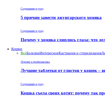
Содержание и уход
5 причин завести джунгарского хомяка
Содержание и уход
Почему у хомяка слиплись глаза: что де
Кошки
Все
Болезни
Интересное
Кастрация и стерилизация
Ле
Лечение и профилактика
Лучшие таблетки от глистов у кошек – 
Содержание и уход
Кошка съела своих котят: почему так пр