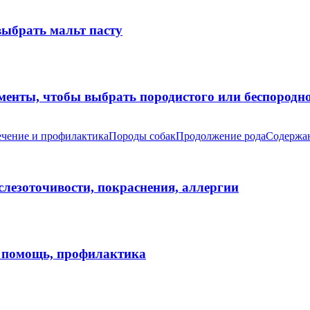
выбрать мальт пасту
оменты, чтобы выбрать породистого или беспород
чение и профилактика
Породы собак
Продолжение рода
Содержан
 слезоточивости, покраснения, аллергии
я помощь, профилактика