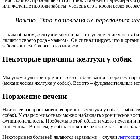
гемоглобина, проходящего этот цикл, становится чрезмерным (
или желчные протоки забиты, уровень его в крови резко возрас
Важно! Эта патология не передается чел
Таким образом, желтухой можно назвать увеличение уровня бил
является своего рода «маяком». Он сигнализирует, что в орган
заболеванием. Скорее, это синдром.
Некоторые причины желтухи у собак
Мы упомянули три причины этого заболевания в верхнем пара
(механическая желтуха у собак). Все это – фундаментальные 
Поражение печени
Наиболее распространенная причина желтухи у собак – заболев
собак). У старых животных можно наблюдать хроническое восп
функциональность. Проблемы в этой области часто нечетки и 
кишечника. Впрочем, у собак это встречается не так часто, так
Некоторые из болезней являются заразными – случаи
лептоспи