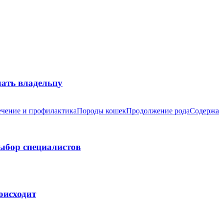
лать владельцу
чение и профилактика
Породы кошек
Продолжение рода
Содержа
выбор специалистов
оисходит