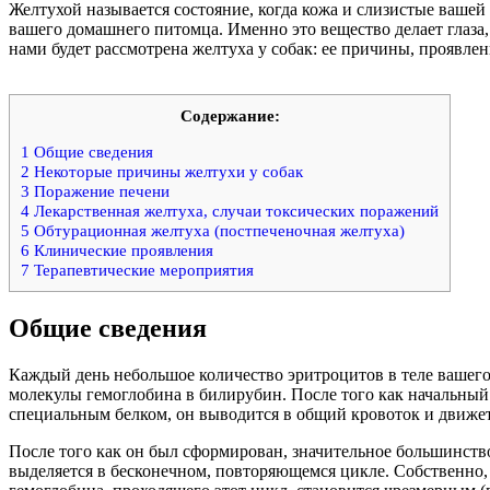
Желтухой называется состояние, когда кожа и слизистые вашей
вашего домашнего питомца. Именно это вещество делает глаза,
нами будет рассмотрена желтуха у собак: ее причины, проявлени
Содержание:
1
Общие сведения
2
Некоторые причины желтухи у собак
3
Поражение печени
4
Лекарственная желтуха, случаи токсических поражений
5
Обтурационная желтуха (постпеченочная желтуха)
6
Клинические проявления
7
Терапевтические мероприятия
Общие сведения
Каждый день небольшое количество эритроцитов в теле вашего 
молекулы гемоглобина в билирубин. После того как начальны
специальным белком, он выводится в общий кровоток и движет
После того как он был сформирован, значительное большинство
выделяется в бесконечном, повторяющемся цикле. Собственно, 