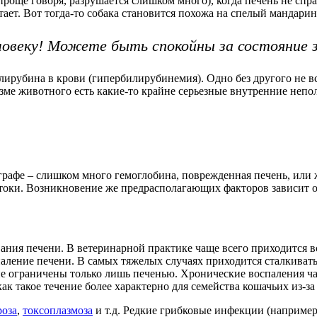
проще говоря, разрушается слишком много), когда печень не сп
тает. Вот тогда-то собака становится похожа на спелый мандарин
овеку! Можете быть спокойны за состояние з
ирубина в крови (гипербилирубинемия). Одно без другого не вст
изме животного есть какие-то крайне серьезные внутренние непо
графе – слишком много гемоглобина, поврежденная печень, или
истоки. Возникновение же предрасполагающих факторов зависит 
ания печени. В ветеринарной практике чаще всего приходится в
аление печени. В самых тяжелых случаях приходится сталкивать
не ограничены только лишь печенью. Хронические воспаления ч
 как такое течение более характерно для семейства кошачьих из-
роза
,
токсоплазмоза
и т.д. Редкие грибковые инфекции (например