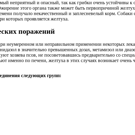
амый неприятный и опасный, так как грибки очень устойчивы к 
Ожирение этого органа также может быть первопричиной желтухи
 времени получало некачественный и заплесневелый корм. Собаки 
ри которых проявляется желтуха.
еских поражений
 при неумеренном или неправильном применении некоторых лека
нидазол в значительно превышенных дозах, метамизол или диазе
уют хозяева псов, не посоветовавшись предварительно со специ
ьют именно по печени, желтуха в этих случаях возникает очень ч
единения следующих групп: