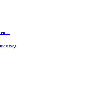
ного…
ие и уход