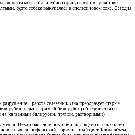
гда слишком много билирубина присутствует в кровотоке
лтыми, будто собака выкупалась в апельсиновом соке. Сегодня
 разрушение – работа селезенки. Она преобразует старые
билирубин, нерастворимый билирубин) объединяется со
ина (связанный билирубин, прямой, растворимый).
о желчи. Некоторая часть повторно поглощается и повторно
 и животных специфический, коричневатый цвет. Когда объем