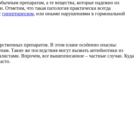
обычным препаратам, а те вещества, которые надежно их
. Отметим, что такая патология практически всегда
с
гипертиреозом
, или иными нарушениями в гормональной
рственных препаратов. В этом плане особенно опасны:
пам. Такие же последствия могут вызвать антибиотики из
алистами. Впрочем, все вышеописанное – частные случаи. Куда
асто.