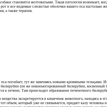
 собаки становятся желтоватыми. Такая патология возникает, ко
 рот и все видимые слизистые оболочки вашего пса настолько же
я, а также терапия.
пса погибает, тут же заменяясь новыми кровяными тельцами. Их
й билирубин (он же неконъюгированный билирубин, косвенный 
ся к печени. Там происходит образование печеночного билируб
 вещества экскретируется в кишечник животного, находясь в ег
тот объем, который уже не связывается, придает калу человека