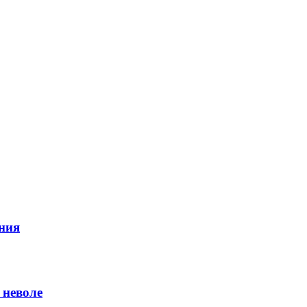
ния
 неволе