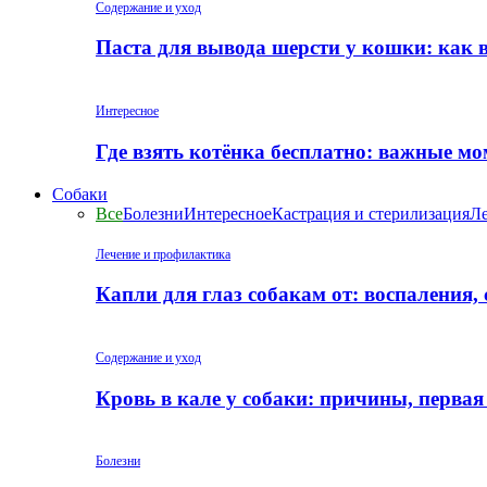
Содержание и уход
Паста для вывода шерсти у кошки: как 
Интересное
Где взять котёнка бесплатно: важные м
Собаки
Все
Болезни
Интересное
Кастрация и стерилизация
Ле
Лечение и профилактика
Капли для глаз собакам от: воспаления,
Содержание и уход
Кровь в кале у собаки: причины, перва
Болезни