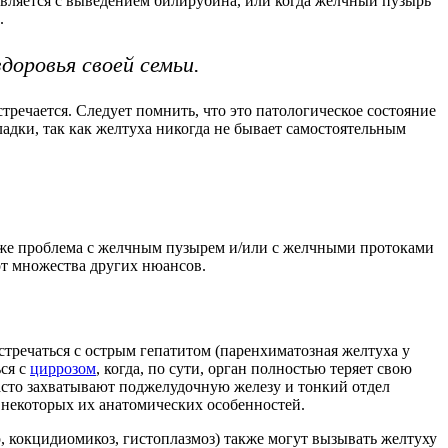
равляется с выведением билирубина, или когда желчный пузырь
.
доровья своей семьи.
речается. Следует помнить, что это патологическое состояние
ладки, так как желтуха никогда не бывает самостоятельным
 же проблема с желчным пузырем и/или с желчными протоками
от множества других нюансов.
стречаться с острым гепатитом (паренхиматозная желтуха у
ся с
циррозом
, когда, по сути, орган полностью теряет свою
асто захватывают поджелудочную железу и тонкий отдел
за некоторых их анатомических особенностей.
, кокцидиомикоз, гистоплазмоз) также могут вызывать желтуху