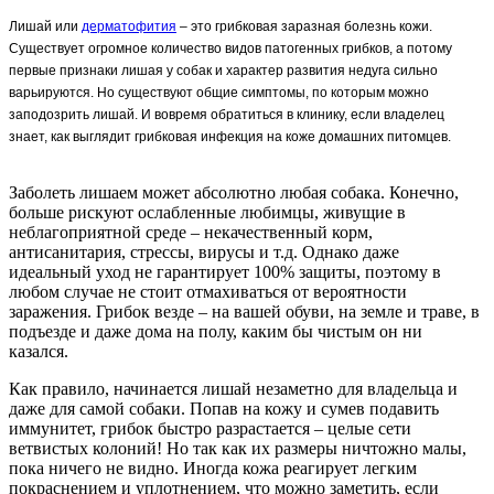
Лишай или
дерматофития
– это грибковая заразная болезнь кожи.
Существует огромное количество видов патогенных грибков, а потому
первые признаки лишая у собак и характер развития недуга сильно
варьируются. Но существуют общие симптомы, по которым можно
заподозрить лишай. И вовремя обратиться в клинику, если владелец
знает, как выглядит грибковая инфекция на коже домашних питомцев.
Заболеть лишаем может абсолютно любая собака. Конечно,
больше рискуют ослабленные любимцы, живущие в
неблагоприятной среде – некачественный корм,
антисанитария, стрессы, вирусы и т.д. Однако даже
идеальный уход не гарантирует 100% защиты, поэтому в
любом случае не стоит отмахиваться от вероятности
заражения. Грибок везде – на вашей обуви, на земле и траве, в
подъезде и даже дома на полу, каким бы чистым он ни
казался.
Как правило, начинается лишай незаметно для владельца и
даже для самой собаки. Попав на кожу и сумев подавить
иммунитет, грибок быстро разрастается – целые сети
ветвистых колоний! Но так как их размеры ничтожно малы,
пока ничего не видно. Иногда кожа реагирует легким
покраснением и уплотнением, что можно заметить, если