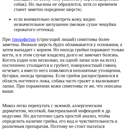
собак). Но лысины не образуются, хотя со временем
станет заметно поредение шерсти;
если внимательно осмотреть кожу, видно
незначительное шелушение (мелкие сухие чешуйки
сероватого оттенка).
При
трихофитии
(стригущий лишай) симптомы более
заметны. Вначале шерсть будто обламывается у основания, а
затем выпадает с корнем. Но иногда грибки поражают только
когти, и в этом случае владелец долго не замечает болезнь.
Коготь (один или несколько, на одной лапке или на всех)
постепенно утолщается и грубеет, поверхностный глянец
исчезает, а вместо него появляются непонятные утолщения,
бугорки, иногда трещины. Если грибок распространился в
область ногтевого ложа, собака часто грызет и вылизывает
лапки. При поражениях кожи симптомы те же, что описаны
выше.
Микоз легко перепутать с экземой, аллергическим
дерматитом, чесоткой, бактериальной инфекцией и др.
недугами. Но достаточно сдать простой анализ, чтобы
определить наличие грибка, его вид и чувствительность к
различным препаратам. Поэтому не стоит пытаться