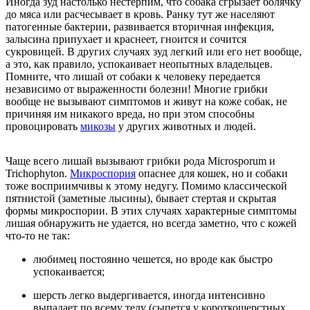
Иногда зуд настолько нестерпим, что собака сгрызает болячку
до мяса или расчесывает в кровь. Ранку тут же населяют
патогенные бактерии, развивается вторичная инфекция,
залысина припухает и краснеет, гноится и сочится
сукровицей. В других случаях зуд легкий или его нет вообще,
а это, как правило, успокаивает неопытных владельцев.
Помните, что лишай от собаки к человеку передается
независимо от выраженности болезни! Многие грибки
вообще не вызывают симптомов и живут на коже собак, не
причиняя им никакого вреда, но при этом способны
провоцировать
микозы
у других животных и людей.
Чаще всего лишай вызывают грибки рода Microsporum и
Trichophyton.
Микроспория
опаснее для кошек, но и собаки
тоже восприимчивы к этому недугу. Помимо классической
пятнистой (заметные лысины), бывает стертая и скрытая
формы микроспории. В этих случаях характерные симптомы
лишая обнаружить не удается, но всегда заметно, что с кожей
что-то не так:
любимец постоянно чешется, но вроде как быстро
успокаивается;
шерсть легко выдергивается, иногда интенсивно
выпадает по всему телу (сыпется у короткошерстных