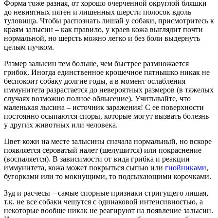
Форма тоже разная, от хорошо очерченной округлой бляшки
до невнятных пятен и лишенных шерсти полосок вдоль
туловища. Чтобы распознать лишай у собаки, присмотритесь к
краям залысин – как правило, у краев кожа выглядит почти
нормальной, но шерсть можно легко и без боли выдернуть
целым пучком.
Размер залысин тем больше, чем быстрее размножается
грибок. Иногда единственное крошечное пятнышко никак не
беспокоит собаку долгие годы, а в момент ослабления
иммунитета разрастается до невероятных размеров (в тяжелых
случаях возможно полное облысение). Учитывайте, что
маленькая лысина – источник заражения! С ее поверхности
постоянно осыпаются споры, которые могут вызвать болезнь
у других животных или человека.
Цвет кожи на месте залысины сначала нормальный, но вскоре
появляется сероватый налет (шелушится) или покраснение
(воспаляется). В зависимости от вида грибка и реакции
иммунитета, кожа может покрыться сыпью или
гнойниками
,
бугорками или то мокнущими, то подсыхающими корочками.
Зуд и расчесы – самые спорные признаки стригущего лишая,
т.к. не все собаки чешутся с одинаковой интенсивностью, а
некоторые вообще никак не реагируют на появление залысин.