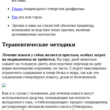
костями.
Грыжа
пищеводного отверстия диафрагмы.
Рак
рта или горла.
Эрозии и язвы на слизистой оболочке пищевода,
возникшие вследствие иных причин, включая
аутоиммунные патологии.
Терапевтические методики
Лечение изжоги у собак является простым, особых затрат
на медикаменты не требуется.
На пару дней животное
сажают на голодную диету, впоследствии переходя на дачу
корма маленькими порциями, но часто. Следует максимально
ограничить содержание в пище белка и жира, так как эти
соединения стимулируют изжогу, делая ее болезненной.
Как и в случае с человеком, для лечения изжоги могут
использоваться средства, понижающие кислотность
желудочного сока, «стабилизирующие» процесс пищеварения,
регулирующие механизм ионного насоса (Омепразол,