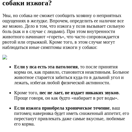
собаки изжога?
Увы, но собака не сможет сообщить хозяину о неприятных
ощущениях в желудке. Впрочем, определить ее наличие все
же можно. Дело в том, что изжога у псов вызывает сильную
боль (как и в случае с людьми). При этом внутренности
животного начинают «гореть», что часто сопровождается
рвотой или отрыжкой. Кроме того, в этом случае могут
наблюдаться иные симптомы изжоги у собаки:
Если у пса есть эта патология
, то после принятия
корма он, как правило, становится неактивным. Больное
животное старается забиться куда-то в дальний угол и
лежать, избегая любой физической активности.
Кроме того,
пес не лает, не издает никаких звуков
.
Проще говоря, он как будто «набирает в рот воды».
Если изжога приобрела хроническое течение
, ваш
питомец наверняка будет иметь сниженный аппетит, его
перестанут привлекать даже самые вкусные, любимые
его корма.