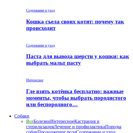
Содержание и уход
Кошка съела своих котят: почему так
происходит
Содержание и уход
Паста для вывода шерсти у кошки: как
выбрать мальт пасту
Интересное
Где взять котёнка бесплатно: важные
моменты, чтобы выбрать породистого
или беспородного…
Собаки
Все
Болезни
Интересное
Кастрация и
стерилизация
Лечение и профилактика
Породы
собак
Продолжение рода
Содержание и уход