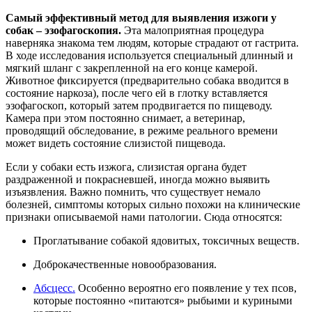
Самый эффективный метод для выявления изжоги у
собак – эзофагоскопия.
Эта малоприятная процедура
наверняка знакома тем людям, которые страдают от гастрита.
В ходе исследования используется специальный длинный и
мягкий шланг с закрепленной на его конце камерой.
Животное фиксируется (предварительно собака вводится в
состояние наркоза), после чего ей в глотку вставляется
эзофагоскоп, который затем продвигается по пищеводу.
Камера при этом постоянно снимает, а ветеринар,
проводящий обследование, в режиме реального времени
может видеть состояние слизистой пищевода.
Если у собаки есть изжога, слизистая органа будет
раздраженной и покрасневшей, иногда можно выявить
изъязвления. Важно помнить, что существует немало
болезней, симптомы которых сильно похожи на клинические
признаки описываемой нами патологии. Сюда относятся:
Проглатывание собакой ядовитых, токсичных веществ.
Доброкачественные новообразования.
Абсцесс.
Особенно вероятно его появление у тех псов,
которые постоянно «питаются» рыбьими и куриными