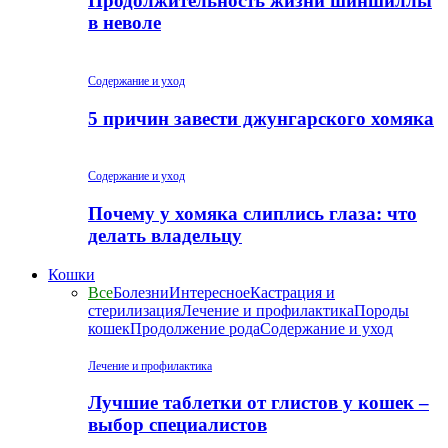
Продолжительность жизни шиншиллы
в неволе
Содержание и уход
5 причин завести джунгарского хомяка
Содержание и уход
Почему у хомяка слиплись глаза: что
делать владельцу
Кошки
Все
Болезни
Интересное
Кастрация и
стерилизация
Лечение и профилактика
Породы
кошек
Продолжение рода
Содержание и уход
Лечение и профилактика
Лучшие таблетки от глистов у кошек –
выбор специалистов