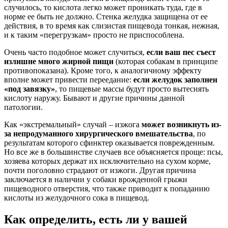
случилось, то кислота легко может проникать туда, где в
норме ее быть не должно. Стенка желудка защищена от ее
действия, в то время как слизистая пищевода тонкая, нежная,
и к таким «перегрузкам» просто не приспособлена.
Очень часто подобное может случиться,
если ваш пес съест
излишне много жирной пищи
(которая собакам в принципе
противопоказана). Кроме того, к аналогичному эффекту
вполне может привести переедание:
если желудок заполнен
«под завязку»
, то пищевые массы будут просто вытеснять
кислоту наружу. Бывают и другие причины данной
патологии.
Как «экстремальный» случай – изжога
может возникнуть из-
за непродуманного хирургического вмешательства
, по
результатам которого сфинктер оказывается поврежденным.
Но все же в большинстве случаев все объясняется проще: псы,
хозяева которых держат их исключительно на сухом корме,
почти поголовно страдают от изжоги. Другая причина
заключается в наличии у собаки врожденной грыжи
пищеводного отверстия, что также приводит к попаданию
кислоты из желудочного сока в пищевод.
Как определить, есть ли у вашей