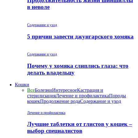
Продолжительность жизни шиншиллы
в неволе
Содержание и уход
5 причин завести джунгарского хомяка
Содержание и уход
Почему у хомяка слиплись глаза: что
делать владельцу
Кошки
Все
Болезни
Интересное
Кастрация и
стерилизация
Лечение и профилактика
Породы
кошек
Продолжение рода
Содержание и уход
Лечение и профилактика
Лучшие таблетки от глистов у кошек –
выбор специалистов