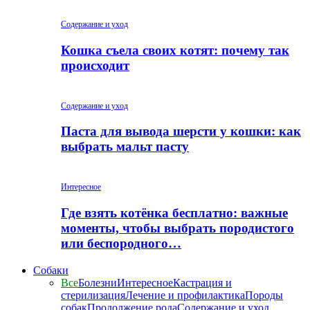
Содержание и уход
Кошка съела своих котят: почему так
происходит
Содержание и уход
Паста для вывода шерсти у кошки: как
выбрать мальт пасту
Интересное
Где взять котёнка бесплатно: важные
моменты, чтобы выбрать породистого
или беспородного…
Собаки
Все
Болезни
Интересное
Кастрация и
стерилизация
Лечение и профилактика
Породы
собак
Продолжение рода
Содержание и уход