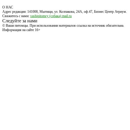
О НАС
Адрес редакции: 141008, Мытищи, ул. Колпакова, 24А, оф.47, Бизнес Центр Атриум.
Свяжитесь с нами:
vashipitomcy (собака) mail.ru
Следуйте за нами
© Ваши питомцы. При использовании материалов ссылка на источник обязательна.
Информация на сайте 16+