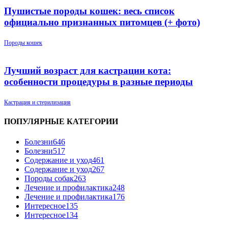
Пушистые породы кошек: весь список
официально признанных питомцев (+ фото)
Породы кошек
Лучший возраст для кастрации кота:
особенности процедуры в разные периоды
Кастрация и стерилизация
ПОПУЛЯРНЫЕ КАТЕГОРИИ
Болезни
646
Болезни
517
Содержание и уход
461
Содержание и уход
267
Породы собак
263
Лечение и профилактика
248
Лечение и профилактика
176
Интересное
135
Интересное
134