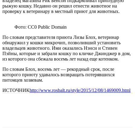
владелец магазина Рик Бенсон подкармливал приблудную
рыжую кошку. Недавно он решил отнести животное на
проверку к ветеринару в местный приют для животных.
Фото: CC0 Public Domain
По словам представителя приюта Лизы Блох, ветеринар
обнаружил у кошки микрочип, позволивший установить
владельцев животного. Ими оказались Нэнси и Стивен
Пэйны, которые и забрали кошку по кличке Джинджер в дом,
из которого она сбежала восемь лет назад еще котенком.
По словам Блох, восемь лет — рекордный срок, после
которого приюту удавалось возвращать потерявшихся
питомцев хозяевам.
ИСТОЧНИК
http://www.rosbalt.ru/style/2015/12/08/1469009.html