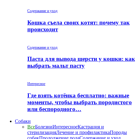
Содержание и уход
Кошка съела своих котят: почему так
происходит
Содержание и уход
Паста для вывода шерсти у кошки: как
выбрать мальт пасту
Интересное
Где взять котёнка бесплатно: важные
моменты, чтобы выбрать породистого
или беспородного…
Собаки
Все
Болезни
Интересное
Кастрация и
стерилизация
Лечение и профилактика
Породы
собак
Продолжение рода
Содержание и уход