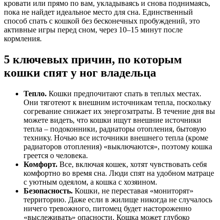
кровати или прямо по вам, укладываясь и снова поднимаясь,
пока не найдет идеальное место для сна. Единственный
способ спать с кошкой без бесконечных пробуждений, это
активные игры перед сном, через 10–15 минут после
кормления.
5 ключевых причин, по которым
кошки спят у ног владельца
Тепло.
Кошки предпочитают спать в теплых местах.
Они тяготеют к внешним источникам тепла, поскольку
согревание снижает их энергозатраты. В течение дня вы
можете видеть, что кошки ищут внешние источники
тепла – подоконники, радиаторы отопления, бытовую
технику. Ночью все источники внешнего тепла (кроме
радиаторов отопления) «выключаются», поэтому кошка
греется о человека.
Комфорт.
Все, включая кошек, хотят чувствовать себя
комфортно во время сна. Люди спят на удобном матраце
с уютным одеялом, а кошка с хозяином.
Безопасность.
Кошки, не переставая «мониторят»
территорию. Даже если в жилище никогда не случалось
ничего тревожного, питомец будет настороженно
«выслеживать» опасности. Кошка может глубоко