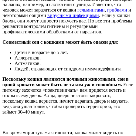
на лапах, например, из лотка или с улицы. Известно, что
человек может заразиться от кошки
гельминтами
,
грибками
и
некоторыми общими
вирусными инфекциями
. Если у кошки
блохи, они могут запросто покусать вас. Но все эти проблемы
решаются контролем гигиены и регулярными
профилактическими обработками от паразитов.
Совместный сон с кошками может быть опасен для:
Детей в возрасте до 5 лет.
Аллергиков.
Астматиков.
Людей, страдающих от синдрома иммунодефицита.
Поскольку кошки являются ночными животными, сон в
одной кровати может быть не таким уж и спокойным.
Если
питомцу захочется «поактивничать» вам придется встать и
открыть ему дверь. Ах да, дверь не стоит закрывать,
поскольку кошка вернется, начнет царапать дверь и мяукать,
ведь она ушла только, чтобы проверить территорию, это
займет 30–40 минут.
Во время «приступа» активности, кошка может ходить по