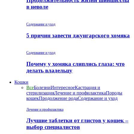
Продолжительность жизни шиншиллы
в неволе
Содержание и уход
5 причин завести джунгарского хомяка
Содержание и уход
Почему у хомяка слиплись глаза: что
делать владельцу
Кошки
Все
Болезни
Интересное
Кастрация и
стерилизация
Лечение и профилактика
Породы
кошек
Продолжение рода
Содержание и уход
Лечение и профилактика
Лучшие таблетки от глистов у кошек –
выбор специалистов