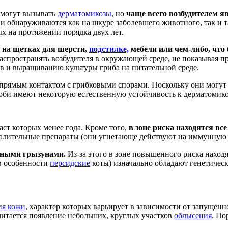
 могут вызывать
дерматомикозы
, но
чаще всего возбудителем я
 обнаруживаются как на шкуре заболевшего животного, так и там
ых на протяжении порядка двух лет.
 на
щетках для шерсти,
подстилке,
мебели или чем-либо, что
пространять возбудителя в окружающей среде, не показывая пр
ов и выращиванию культуры гриба на питательной среде.
прямым контактом с грибковыми спорами. Поскольку они могут 
особи имеют некоторую естественную устойчивость к дерматомико
аст которых менее года. Кроме того,
в зоне риска находятся все
алительные препараты (они угнетающе действуют на иммунную 
дными грызунами.
Из-за этого в зоне повышенного риска наход
в особенности
персидские
коты) изначально обладают генетичес
ия кожи
, характер которых варьирует в зависимости от запущенн
считается появление небольших, круглых участков
облысения
. По