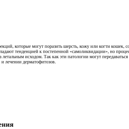
кций, которые могут поразить шерсть, кожу или когти кошек, со
адают тенденцией к постепенной «самоликвидации», но процесс 
та летальным исходом. Так как эти патологии могут передавать
 и лечении дерматофитозов.
ения