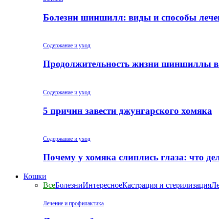
Болезни шиншилл: виды и способы лече
Содержание и уход
Продолжительность жизни шиншиллы в
Содержание и уход
5 причин завести джунгарского хомяка
Содержание и уход
Почему у хомяка слиплись глаза: что де
Кошки
Все
Болезни
Интересное
Кастрация и стерилизация
Ле
Лечение и профилактика