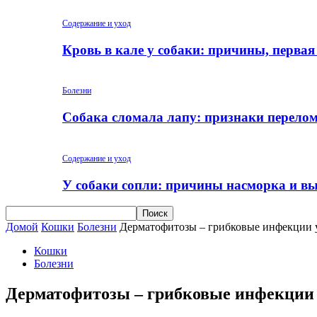
Содержание и уход
Кровь в кале у собаки: причины, перва
Болезни
Собака сломала лапу: признаки перело
Содержание и уход
У собаки сопли: причины насморка и вы
Домой
Кошки
Болезни
Дерматофитозы – грибковые инфекции 
Кошки
Болезни
Дерматофитозы – грибковые инфекции