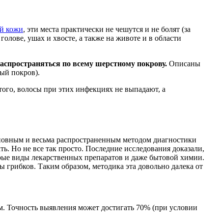
ий кожи
, эти места практически не чешутся и не болят (за
лове, ушах и хвосте, а также на животе и в области
аспространяться по всему шерстному покрову.
Описаны
ый покров).
того, волосы при этих инфекциях не выпадают, а
Основным и весьма распространенным методом диагностики
ь. Но не все так просто. Последние исследования доказали,
торые виды лекарственных препаратов и даже бытовой химии.
 грибков. Таким образом, методика эта довольно далека от
м. Точность выявления может достигать 70% (при условии