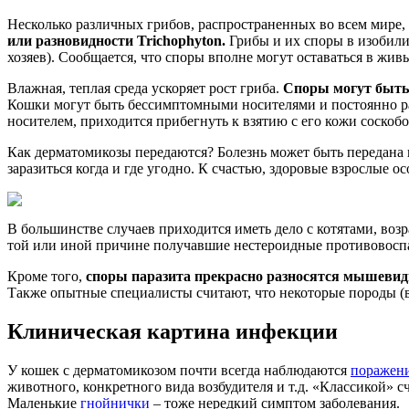
Несколько различных грибов, распространенных во всем мире,
или разновидности Trichophyton.
Грибы и их споры в изобилии
хозяев). Сообщается, что споры вполне могут оставаться в жив
Влажная, теплая среда ускоряет рост гриба.
Споры могут быть
Кошки могут быть бессимптомными носителями и постоянно рас
носителем, приходится прибегнуть к взятию с его кожи соскоб
Как дерматомикозы передаются? Болезнь может быть передана 
заразиться когда и где угодно. К счастью, здоровые взрослые 
В большинстве случаев приходится иметь дело с котятами, возр
той или иной причине получавшие нестероидные противовосп
Кроме того,
споры паразита прекрасно разносятся мышеви
Также опытные специалисты считают, что некоторые породы (
Клиническая картина инфекции
У кошек с дерматомикозом почти всегда наблюдаются
поражен
животного, конкретного вида возбудителя и т.д. «Классикой» 
Маленькие
гнойнички
– тоже нередкий симптом заболевания.