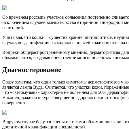
Со временем россыпь участков облысения постепенно сливаетс
исключением случаев вмешательства вторичной гноеродной микр
гениталий.
Учитывая, что кошки – существа крайне чистоплотные, неудив
случаи, когда инфекция расходилась по всей коже и вызывала 
Вопреки общераспространенному мнению, дерматофитозы дале
обламываются, создавая впечатление многочисленных «пенько
Диагностирование
Сразу заметим, что одни только симптомы дерматофитозов у к
является лампа Вуда. Считается, что участки кожи, пораженны
что «светомузыка» характерна не более чем для 50% дерматофи
Наконец, даже на шкуре совершенно здорового животного (не я
совершенства.
В другом случае берутся «пеньки» и сами обломившиеся волос
достаточной квалификации специалиста).