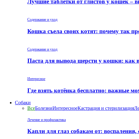
Лучшие таблетки от глистов у кошек – 
Содержание и уход
Кошка съела своих котят: почему так пр
Содержание и уход
Паста для вывода шерсти у кошки: как 
Интересное
Где взять котёнка бесплатно: важные м
Собаки
Все
Болезни
Интересное
Кастрация и стерилизация
Ле
Лечение и профилактика
Капли для глаз собакам от: воспаления,