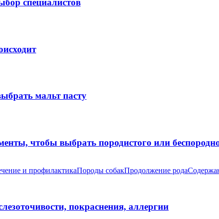
выбор специалистов
оисходит
выбрать мальт пасту
оменты, чтобы выбрать породистого или беспород
чение и профилактика
Породы собак
Продолжение рода
Содержан
 слезоточивости, покраснения, аллергии