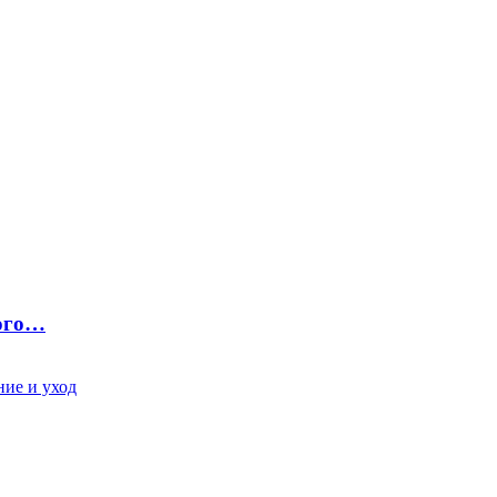
ного…
ие и уход