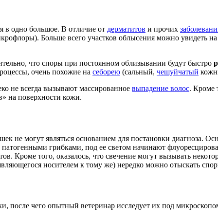
я в одно большое. В отличие от
дерматитов
и прочих
заболеван
офлоры). Больше всего участков облысения можно увидеть на го
ительно, что споры при постоянном облизывании будут быстро
р
процессы, очень похожие на
себорею
(сальный,
чешуйчатый
кожн
ко не всегда вызывают массированное
выпадение волос
. Кроме 
в» на поверхности кожи.
ошек не могут являться основанием для постановки диагноза. 
е патогенными грибками, под ее светом начинают флуоресцироват
тов. Кроме того, оказалось, что свечение могут вызывать неко
вляющегося носителем к тому же) нередко можно отыскать споры
ки, после чего опытный ветеринар исследует их под микроскопо