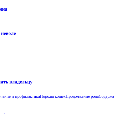
ния
 неволе
лать владельцу
чение и профилактика
Породы кошек
Продолжение рода
Содержа