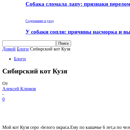
Собака сломала лапу: признаки перело
Содержание и уход
У собаки сопли: причины насморка и вы
Домой
Блоги
Сибирский кот Кузя
Блоги
Сибирский кот Кузя
От
Алексей Климов
-
0
Мой кот Кузя серо -белого окраса.Ему по кашачье 6 лет,а по ч