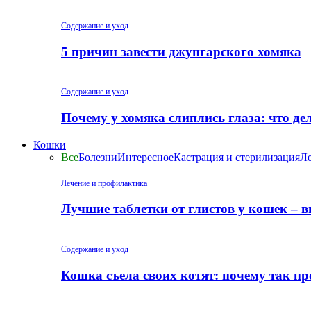
Содержание и уход
5 причин завести джунгарского хомяка
Содержание и уход
Почему у хомяка слиплись глаза: что де
Кошки
Все
Болезни
Интересное
Кастрация и стерилизация
Ле
Лечение и профилактика
Лучшие таблетки от глистов у кошек – 
Содержание и уход
Кошка съела своих котят: почему так пр