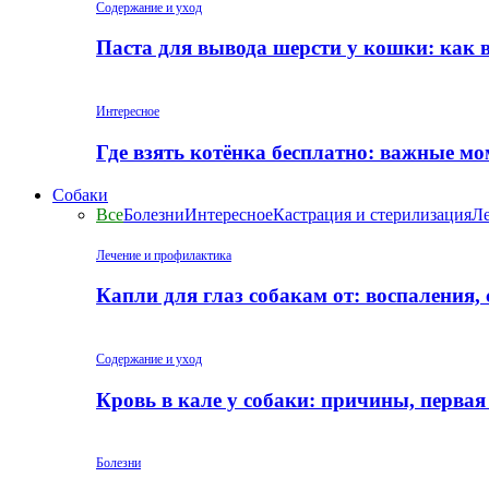
Содержание и уход
Паста для вывода шерсти у кошки: как 
Интересное
Где взять котёнка бесплатно: важные м
Собаки
Все
Болезни
Интересное
Кастрация и стерилизация
Ле
Лечение и профилактика
Капли для глаз собакам от: воспаления,
Содержание и уход
Кровь в кале у собаки: причины, перва
Болезни