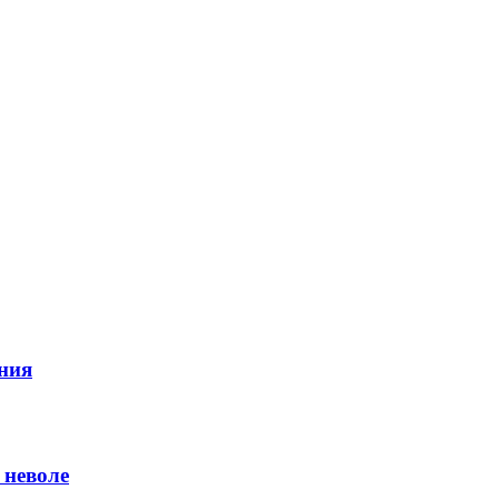
ния
 неволе