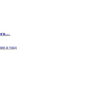
ного…
ие и уход