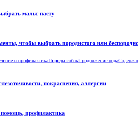
выбрать мальт пасту
оменты, чтобы выбрать породистого или беспород
чение и профилактика
Породы собак
Продолжение рода
Содержан
 слезоточивости, покраснения, аллергии
я помощь, профилактика