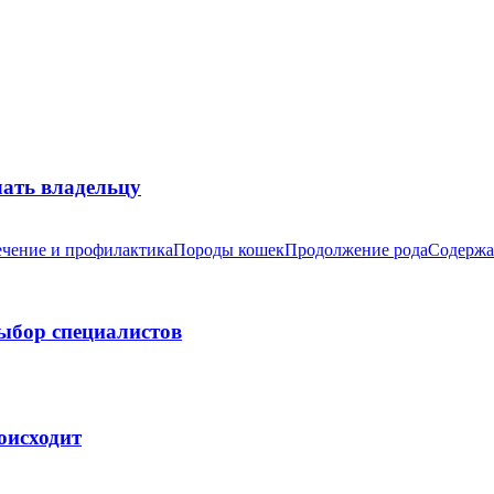
лать владельцу
чение и профилактика
Породы кошек
Продолжение рода
Содержа
выбор специалистов
оисходит