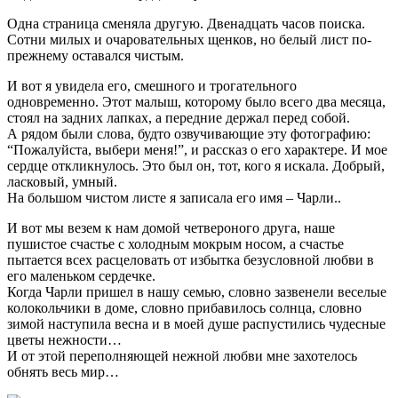
Одна страница сменяла другую. Двенадцать часов поиска.
Сотни милых и очаровательных щенков, но белый лист по-
прежнему оставался чистым.
И вот я увидела его, cмешного и трогательного
одновременно. Этот малыш, которому было всего два месяца,
стоял на задних лапках, а передние держал перед собой.
А рядом были слова, будто озвучивающие эту фотографию:
“Пожалуйста, выбери меня!”, и рассказ о его характере. И мое
сердце откликнулось. Это был он, тот, кого я искала. Добрый,
ласковый, умный.
На большом чистом листе я записала его имя – Чарли..
И вот мы везем к нам домой четвероного друга, наше
пушистое счастье с холодным мокрым носом, а счастье
пытается всех расцеловать от избытка безусловной любви в
его маленьком сердечке.
Когда Чарли пришел в нашу семью, словно зазвенели веселые
колокольчики в доме, словно прибавилось солнца, словно
зимой наступила весна и в моей душе распустились чудесные
цветы нежности…
И от этой переполняющей нежной любви мне захотелось
обнять весь мир…