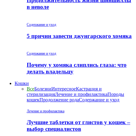
Продолжительность жизни шиншиллы
в неволе
Содержание и уход
5 причин завести джунгарского хомяка
Содержание и уход
Почему у хомяка слиплись глаза: что
делать владельцу
Кошки
Все
Болезни
Интересное
Кастрация и
стерилизация
Лечение и профилактика
Породы
кошек
Продолжение рода
Содержание и уход
Лечение и профилактика
Лучшие таблетки от глистов у кошек –
выбор специалистов