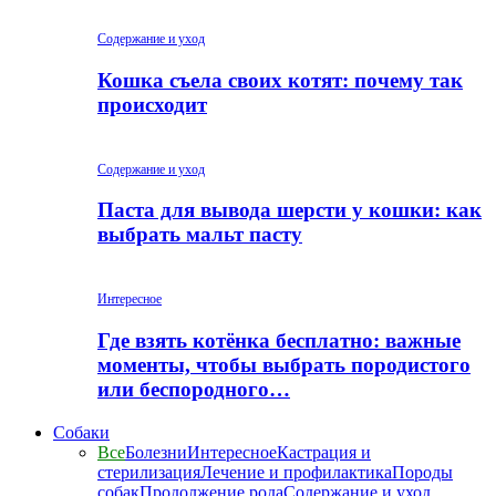
Содержание и уход
Кошка съела своих котят: почему так
происходит
Содержание и уход
Паста для вывода шерсти у кошки: как
выбрать мальт пасту
Интересное
Где взять котёнка бесплатно: важные
моменты, чтобы выбрать породистого
или беспородного…
Собаки
Все
Болезни
Интересное
Кастрация и
стерилизация
Лечение и профилактика
Породы
собак
Продолжение рода
Содержание и уход