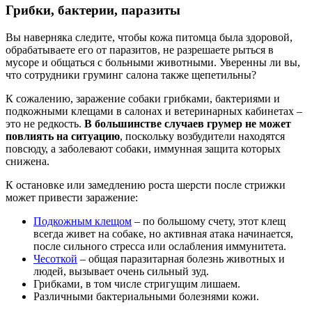
Грибки, бактерии, паразиты
Вы наверняка следите, чтобы кожа питомца была здоровой,
обрабатываете его от паразитов, не разрешаете рыться в
мусоре и общаться с больными животными. Уверенны ли вы,
что сотрудники груминг салона также щепетильны?
К сожалению, заражение собаки грибками, бактериями и
подкожными клещами в салонах и ветеринарных кабинетах –
это не редкость.
В большинстве случаев грумер не может
повлиять на ситуацию
, поскольку возбудители находятся
повсюду, а заболевают собаки, иммунная защита которых
снижена.
К остановке или замедлению роста шерсти после стрижки
может привести заражение:
Подкожным клещом
– по большому счету, этот клещ
всегда живет на собаке, но активная атака начинается,
после сильного стресса или ослабления иммунитета.
Чесоткой
– общая паразитарная болезнь животных и
людей, вызывает очень сильный зуд.
Грибками, в том числе стригущим лишаем.
Различными бактериальными болезнями кожи.