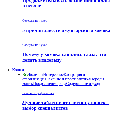
Продолжительность жизни шиншиллы
в неволе
Содержание и уход
5 причин завести джунгарского хомяка
Содержание и уход
Почему у хомяка слиплись глаза: что
делать владельцу
Кошки
Все
Болезни
Интересное
Кастрация и
стерилизация
Лечение и профилактика
Породы
кошек
Продолжение рода
Содержание и уход
Лечение и профилактика
Лучшие таблетки от глистов у кошек –
выбор специалистов