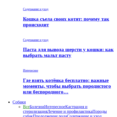
Содержание и уход
Кошка съела своих котят: почему так
происходит
Содержание и уход
Паста для вывода шерсти у кошки: как
выбрать мальт пасту
Интересное
Где взять котёнка бесплатно: важные
моменты, чтобы выбрать породистого
или беспородного…
Собаки
Все
Болезни
Интересное
Кастрация и
стерилизация
Лечение и профилактика
Породы
собак
Продолжение рода
Содержание и уход