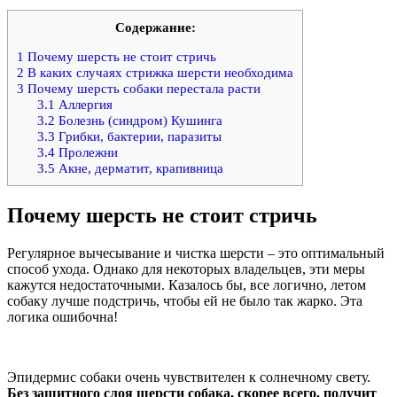
Содержание:
1
Почему шерсть не стоит стричь
2
В каких случаях стрижка шерсти необходима
3
Почему шерсть собаки перестала расти
3.1
Аллергия
3.2
Болезнь (синдром) Кушинга
3.3
Грибки, бактерии, паразиты
3.4
Пролежни
3.5
Акне, дерматит, крапивница
Почему шерсть не стоит стричь
Регулярное вычесывание и чистка шерсти – это оптимальный
способ ухода. Однако для некоторых владельцев, эти меры
кажутся недостаточными. Казалось бы, все логично, летом
собаку лучше подстричь, чтобы ей не было так жарко. Эта
логика ошибочна!
Эпидермис собаки очень чувствителен к солнечному свету.
Без защитного слоя шерсти собака, скорее всего, получит