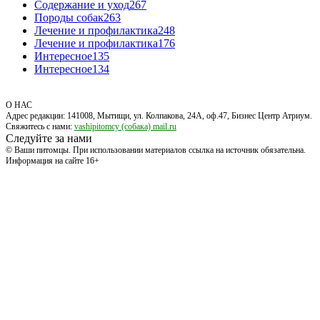
Содержание и уход
267
Породы собак
263
Лечение и профилактика
248
Лечение и профилактика
176
Интересное
135
Интересное
134
О НАС
Адрес редакции: 141008, Мытищи, ул. Колпакова, 24А, оф.47, Бизнес Центр Атриум.
Свяжитесь с нами:
vashipitomcy (собака) mail.ru
Следуйте за нами
© Ваши питомцы. При использовании материалов ссылка на источник обязательна.
Информация на сайте 16+