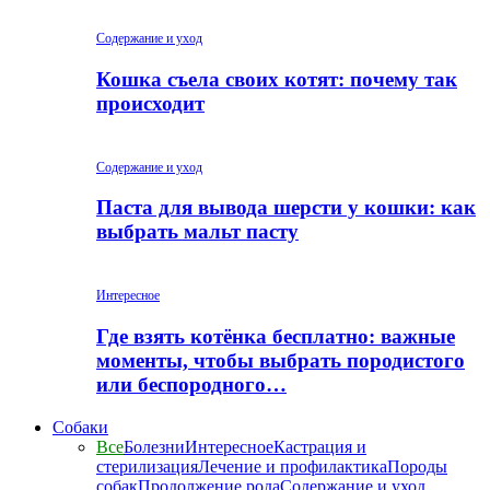
Содержание и уход
Кошка съела своих котят: почему так
происходит
Содержание и уход
Паста для вывода шерсти у кошки: как
выбрать мальт пасту
Интересное
Где взять котёнка бесплатно: важные
моменты, чтобы выбрать породистого
или беспородного…
Собаки
Все
Болезни
Интересное
Кастрация и
стерилизация
Лечение и профилактика
Породы
собак
Продолжение рода
Содержание и уход