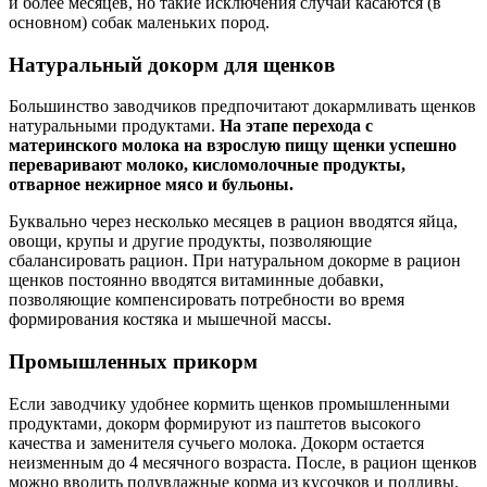
и более месяцев, но такие исключения случаи касаются (в
основном) собак маленьких пород.
Натуральный докорм для щенков
Большинство заводчиков предпочитают докармливать щенков
натуральными продуктами.
На этапе перехода с
материнского молока на взрослую пищу щенки успешно
переваривают молоко, кисломолочные продукты,
отварное нежирное мясо и бульоны.
Буквально через несколько месяцев в рацион вводятся яйца,
овощи, крупы и другие продукты, позволяющие
сбалансировать рацион. При натуральном докорме в рацион
щенков постоянно вводятся витаминные добавки,
позволяющие компенсировать потребности во время
формирования костяка и мышечной массы.
Промышленных прикорм
Если заводчику удобнее кормить щенков промышленными
продуктами, докорм формируют из паштетов высокого
качества и заменителя сучьего молока. Докорм остается
неизменным до 4 месячного возраста. После, в рацион щенков
можно вводить полувлажные корма из кусочков и подливы.