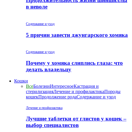
Продолжительность жизни шиншиллы
в неволе
Содержание и уход
5 причин завести джунгарского хомяка
Содержание и уход
Почему у хомяка слиплись глаза: что
делать владельцу
Кошки
Все
Болезни
Интересное
Кастрация и
стерилизация
Лечение и профилактика
Породы
кошек
Продолжение рода
Содержание и уход
Лечение и профилактика
Лучшие таблетки от глистов у кошек –
выбор специалистов