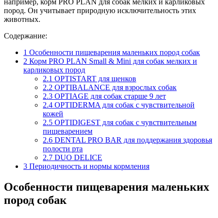
например, корм PRO PLAN для собак мелких и карликовых
пород. Он учитывает природную исключительность этих
животных.
Содержание:
1
Особенности пищеварения маленьких пород собак
2
Корм PRO PLAN Small & Mini для собак мелких и
карликовых пород
2.1
OPTISTART для щенков
2.2
OPTIBALANCE для взрослых собак
2.3
OPTIAGE для собак старше 9 лет
2.4
OPTIDERMA для собак с чувствительной
кожей
2.5
OPTIDIGEST для собак с чувствительным
пищеварением
2.6
DENTAL PRO BAR для поддержания здоровья
полости рта
2.7
DUO DELICE
3
Периодичность и нормы кормления
Особенности пищеварения маленьких
пород собак