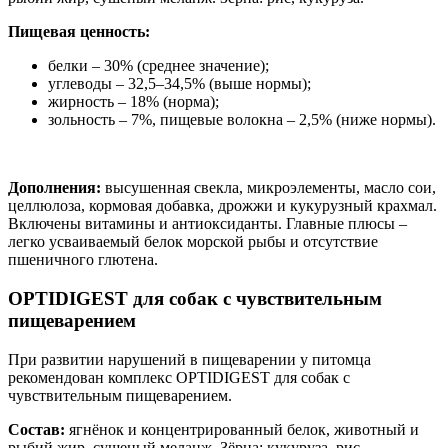
Пищевая ценность:
белки – 30% (среднее значение);
углеводы – 32,5–34,5% (выше нормы);
жирность – 18% (норма);
зольность – 7%, пищевые волокна – 2,5% (ниже нормы).
Дополнения:
высушенная свекла, микроэлементы, масло сои,
целлюлоза, кормовая добавка, дрожжи и кукурузный крахмал.
Включены витамины и антиоксиданты. Главные плюсы –
легко усваиваемый белок морской рыбы и отсутствие
пшеничного глютена.
OPTIDIGEST для собак с чувствительным
пищеварением
При развитии нарушений в пищеварении у питомца
рекомендован комплекс OPTIDIGEST для собак с
чувствительным пищеварением.
Состав:
ягнёнок и концентрированный белок, животный и
рыбий жир, сушеный меланж. Зёрна: кукуруза, рис.