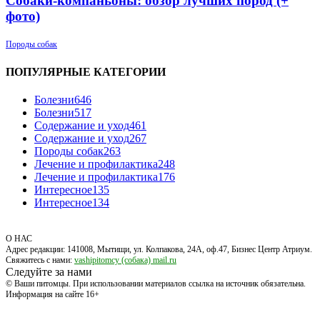
Собаки-компаньоны: обзор лучших пород (+
фото)
Породы собак
ПОПУЛЯРНЫЕ КАТЕГОРИИ
Болезни
646
Болезни
517
Содержание и уход
461
Содержание и уход
267
Породы собак
263
Лечение и профилактика
248
Лечение и профилактика
176
Интересное
135
Интересное
134
О НАС
Адрес редакции: 141008, Мытищи, ул. Колпакова, 24А, оф.47, Бизнес Центр Атриум.
Свяжитесь с нами:
vashipitomcy (собака) mail.ru
Следуйте за нами
© Ваши питомцы. При использовании материалов ссылка на источник обязательна.
Информация на сайте 16+