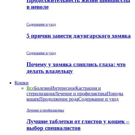
Продолжительность жизни шиншиллы
в неволе
Содержание и уход
5 причин завести джунгарского хомяка
Содержание и уход
Почему у хомяка слиплись глаза: что
делать владельцу
Кошки
Все
Болезни
Интересное
Кастрация и
стерилизация
Лечение и профилактика
Породы
кошек
Продолжение рода
Содержание и уход
Лечение и профилактика
Лучшие таблетки от глистов у кошек –
выбор специалистов