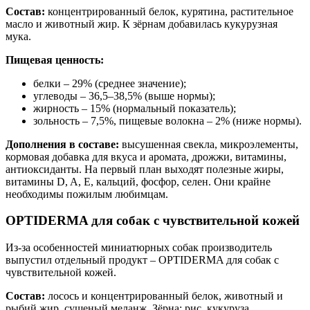
Состав:
концентрированный белок, курятина, растительное
масло и животный жир. К зёрнам добавилась кукурузная
мука.
Пищевая ценность:
белки – 29% (среднее значение);
углеводы – 36,5–38,5% (выше нормы);
жирность – 15% (нормальный показатель);
зольность – 7,5%, пищевые волокна – 2% (ниже нормы).
Дополнения в составе:
высушенная свекла, микроэлементы,
кормовая добавка для вкуса и аромата, дрожжи, витамины,
антиоксиданты. На первый план выходят полезные жиры,
витамины D, A, E, кальций, фосфор, селен. Они крайне
необходимы пожилым любимцам.
OPTIDERMA для собак с чувствительной кожей
Из-за особенностей миниатюрных собак производитель
выпустил отдельный продукт – OPTIDERMA для собак с
чувствительной кожей.
Состав:
лосось и концентрированный белок, животный и
рыбий жир, сушеный меланж. Зёрна: рис, кукуруза.