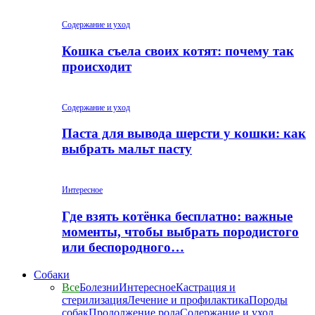
Содержание и уход
Кошка съела своих котят: почему так
происходит
Содержание и уход
Паста для вывода шерсти у кошки: как
выбрать мальт пасту
Интересное
Где взять котёнка бесплатно: важные
моменты, чтобы выбрать породистого
или беспородного…
Собаки
Все
Болезни
Интересное
Кастрация и
стерилизация
Лечение и профилактика
Породы
собак
Продолжение рода
Содержание и уход