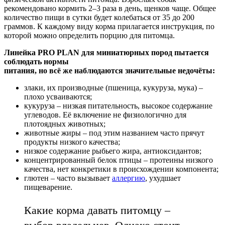
рекомендовано кормить 2–3 раза в день, щенков чаще. Общее
количество пищи в сутки будет колебаться от 35 до 200
граммов. К каждому виду корма прилагается инструкция, по
которой можно определить порцию для питомца.
Линейка PRO PLAN для миниатюрных пород пытается
соблюдать нормы
питания, но всё же наблюдаются значительные недочёты:
злаки, их производные (пшеница, кукуруза, мука) –
плохо усваиваются;
кукуруза – низкая питательность, высокое содержание
углеводов. Её включение не физиологично для
плотоядных животных;
животные жиры – под этим названием часто прячут
продукты низкого качества;
низкое содержание рыбьего жира, антиоксидантов;
концентрированный белок птицы – протеины низкого
качества, нет конкретики в происхождении компонента;
глютен – часто вызывает
аллергию
, ухудшает
пищеварение.
Какие корма давать питомцу –