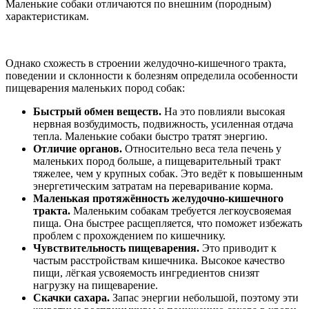
Маленькие собаки отличаются по внешним (породным)
характеристикам.
Однако схожесть в строении желудочно-кишечного тракта,
поведении и склонности к болезням определила особенности
пищеварения маленьких пород собак:
Быстрый обмен веществ.
На это повлияли высокая
нервная возбудимость, подвижность, усиленная отдача
тепла. Маленькие собаки быстро тратят энергию.
Отличие органов.
Относительно веса тела печень у
маленьких пород больше, а пищеварительный тракт
тяжелее, чем у крупных собак. Это ведёт к повышенным
энергетическим затратам на переваривание корма.
Маленькая протяжённость желудочно-кишечного
тракта.
Маленьким собакам требуется легкоусвояемая
пища. Она быстрее расщепляется, что поможет избежать
проблем с прохождением по кишечнику.
Чувствительность пищеварения.
Это приводит к
частым расстройствам кишечника. Высокое качество
пищи, лёгкая усвояемость ингредиентов снизят
нагрузку на пищеварение.
Скачки сахара.
Запас энергии небольшой, поэтому эти