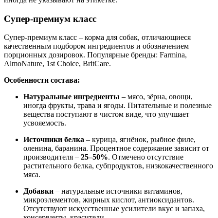
Супер-премиум класс
Супер-премиум класс – корма для собак, отличающиеся
качественным подбором ингредиентов и обозначением
порционных дозировок. Популярные бренды: Farmina,
AlmoNature, 1st Choice, BritCare.
Особенности состава:
Натуральные ингредиенты
– мясо, зёрна, овощи,
иногда фрукты, трава и ягоды. Питательные и полезные
вещества поступают в чистом виде, что улучшает
усвояемость.
Источники белка
– курица, ягнёнок, рыбное филе,
оленина, баранина. Процентное содержание зависит от
производителя –
25–50%
. Отмечено отсутствие
растительного белка, субпродуктов, низкокачественного
мяса.
Добавки
– натуральные источники витаминов,
микроэлементов, жирных кислот, антиоксидантов.
Отсутствуют искусственные усилители вкус и запаха,
консерванты, красители.