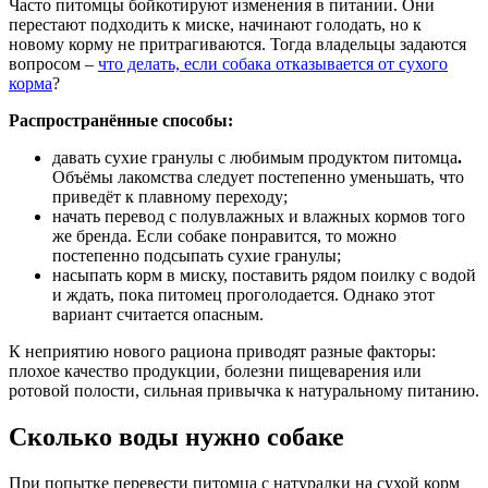
Часто питомцы бойкотируют изменения в питании. Они
перестают подходить к миске, начинают голодать, но к
новому корму не притрагиваются. Тогда владельцы задаются
вопросом –
что делать, если собака отказывается от сухого
корма
?
Распространённые способы:
давать сухие гранулы с любимым продуктом питомца
.
Объёмы лакомства следует постепенно уменьшать, что
приведёт к плавному переходу;
начать перевод с полувлажных и влажных кормов того
же бренда. Если собаке понравится, то можно
постепенно подсыпать сухие гранулы;
насыпать корм в миску, поставить рядом поилку с водой
и ждать, пока питомец проголодается. Однако этот
вариант считается опасным.
К неприятию нового рациона приводят разные факторы:
плохое качество продукции, болезни пищеварения или
ротовой полости, сильная привычка к натуральному питанию.
Сколько воды нужно собаке
При попытке перевести питомца с натуралки на сухой корм