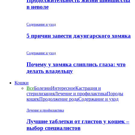
Продолжительность жизни шиншиллы
в неволе
Содержание и уход
5 причин завести джунгарского хомяка
Содержание и уход
Почему у хомяка слиплись глаза: что
делать владельцу
Кошки
Все
Болезни
Интересное
Кастрация и
стерилизация
Лечение и профилактика
Породы
кошек
Продолжение рода
Содержание и уход
Лечение и профилактика
Лучшие таблетки от глистов у кошек –
выбор специалистов