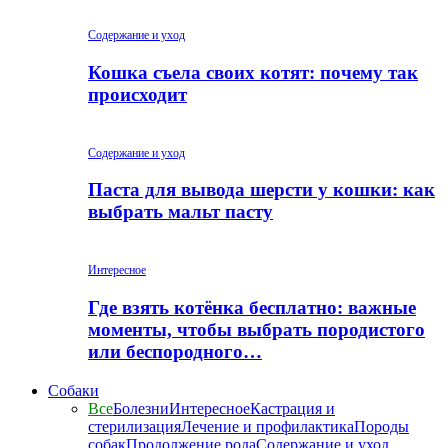
Содержание и уход
Кошка съела своих котят: почему так
происходит
Содержание и уход
Паста для вывода шерсти у кошки: как
выбрать мальт пасту
Интересное
Где взять котёнка бесплатно: важные
моменты, чтобы выбрать породистого
или беспородного…
Собаки
Все
Болезни
Интересное
Кастрация и
стерилизация
Лечение и профилактика
Породы
собак
Продолжение рода
Содержание и уход