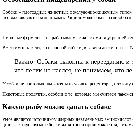
Собаки – плотоядные животные с желудочно-кишечным типом пи
псовых, являются хищниками. Рацион может быть разнообразн
Пищевые ферменты, вырабатываемые железами внутренней секр
Вместимость желудка взрослой собаки, в зависимости от ее габ
Важно! Собаки склонны к перееданию и м
что песик не наелся, не понимаем, что д
У собак не настолько выражены вкусовые рецепторы, поэтому 
Некоторые продукты, особенно те, которые мы считаем лакомс
Какую рыбу можно давать собаке
Рыба является источником жирных незаменимых аминокислот (о
цинк, легкоусвояемые белки животного происхождения, витамин