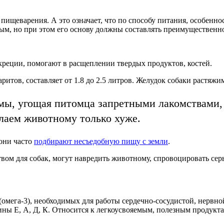
щеварения. А это означает, что по способу питания, особеннос
ым, но при этом его основу должны составлять преимущественн
еции, помогают в расщеплении твердых продуктов, костей.
аритов, составляет от 1.8 до 2.5 литров. Желудок собаки растяж
ы, угощая питомца запретными лакомствами, д
елаем животному только хуже.
они часто
подбирают несъедобную пищу с земли
.
твом для собак, могут навредить животному, спровоцировать се
мега-3), необходимых для работы сердечно-сосудистой, нервной
ы Е, А, Д, К. Относится к легкоусвояемым, полезным продуктам