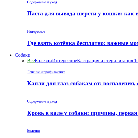
Содержание и уход
Паста для вывода шерсти у кошки: как 
Интересное
Где взять котёнка бесплатно: важные м
Собаки
Все
Болезни
Интересное
Кастрация и стерилизация
Ле
Лечение и профилактика
Капли для глаз собакам от: воспаления,
Содержание и уход
Кровь в кале у собаки: причины, перва
Болезни