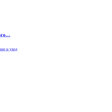
ного…
ие и уход