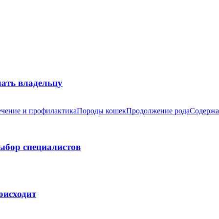
лать владельцу
чение и профилактика
Породы кошек
Продолжение рода
Содержа
выбор специалистов
оисходит