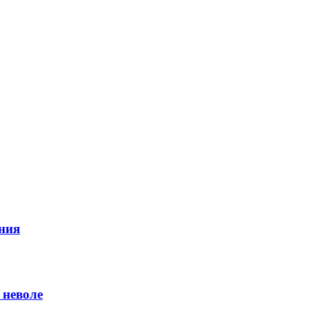
ния
 неволе