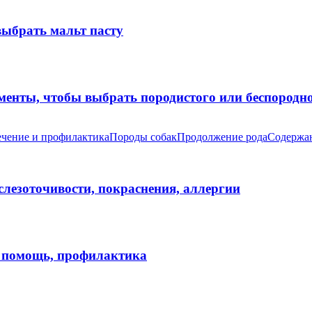
выбрать мальт пасту
оменты, чтобы выбрать породистого или беспород
чение и профилактика
Породы собак
Продолжение рода
Содержан
 слезоточивости, покраснения, аллергии
я помощь, профилактика