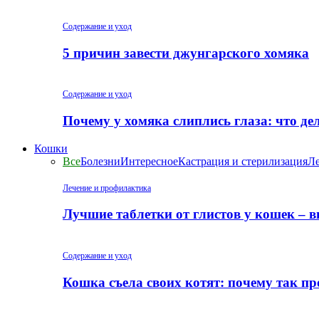
Содержание и уход
5 причин завести джунгарского хомяка
Содержание и уход
Почему у хомяка слиплись глаза: что де
Кошки
Все
Болезни
Интересное
Кастрация и стерилизация
Ле
Лечение и профилактика
Лучшие таблетки от глистов у кошек – 
Содержание и уход
Кошка съела своих котят: почему так пр