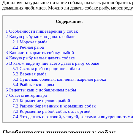
Дополняя натуральное питание собаки, пытаясь разнообразить
домашних любимцев. Можно ли давать собаке рыбу, морепродук
Содержание:
1
Особенности пищеварения у собак
2
Какую рыбу можно давать собаке
2.1
Морская рыба
2.2
Речная рыба
3
Как часто кормить собаку рыбой
4
Какую рыбу нельзя давать собаке
5
В каком виде лучше всего давать рыбу собаке
5.1
Свежая рыба в рационе собаки
5.2
Вареная рыба
5.3
Сушеная, соленая, копченая, жареная рыбка
5.4
Рыбные консервы
6
Рецепты каш с добавлением рыбы
7
Советы ветеринара
7.1
Кормление щенков рыбой
7.2
Рацион беременных и кормящих собак
7.3
Кормление рыбой собак с аллергией
7.4
Что делать с головой, чешуей, костями и внутренностями
Особенности пищеварения у собак