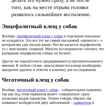
делать это нужно сразу, а не после
того, как на месте отрыва головки
развилось сильнейшее воспаление.
Энцефалитный клещ у собак
Вообще,
энцефалитный клещ у собак
в отдельном описании
не нуждается. Это все тот же самый иксодовый «кровосос», о
котором мы уже писали выше. Что же касается энцефалитом,
то с ним вопрос спорный. Многие исследователи считают, что
клещевым энцефалитом собаки не болеют.
Другие же паразитологи придерживаются противоположного
мнения. В любом случае, присосавшегося клеща необходимо
аккуратно удалить и отвезти в клинику для исследования.
Чесоточный клещ у собак
Вообще,
чесоточный клещ у собак
– собирательное название,
так как под этим термином может «скрываться» сразу
несколько видов паразитов. Точнее говоря, обычно так
называют возбудителей двух заболеваний –
саркоптоза
и