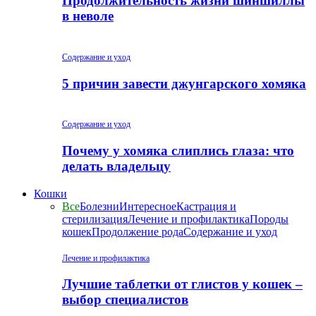
Продолжительность жизни шиншиллы
в неволе
Содержание и уход
5 причин завести джунгарского хомяка
Содержание и уход
Почему у хомяка слиплись глаза: что
делать владельцу
Кошки
Все
Болезни
Интересное
Кастрация и
стерилизация
Лечение и профилактика
Породы
кошек
Продолжение рода
Содержание и уход
Лечение и профилактика
Лучшие таблетки от глистов у кошек –
выбор специалистов