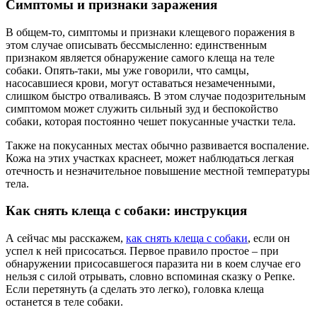
Симптомы и признаки заражения
В общем-то, симптомы и признаки клещевого поражения в
этом случае описывать бессмысленно: единственным
признаком является обнаружение самого клеща на теле
собаки. Опять-таки, мы уже говорили, что самцы,
насосавшиеся крови, могут оставаться незамеченными,
слишком быстро отваливаясь. В этом случае подозрительным
симптомом может служить сильный зуд и беспокойство
собаки, которая постоянно чешет покусанные участки тела.
Также на покусанных местах обычно развивается воспаление.
Кожа на этих участках краснеет, может наблюдаться легкая
отечность и незначительное повышение местной температуры
тела.
Как снять клеща с собаки: инструкция
А сейчас мы расскажем,
как снять клеща с собаки
, если он
успел к ней присосаться. Первое правило простое – при
обнаружении присосавшегося паразита ни в коем случае его
нельзя с силой отрывать, словно вспоминая сказку о Репке.
Если перетянуть (а сделать это легко), головка клеща
останется в теле собаки.