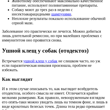
Животному обеспечивают максимально качественное
питание, используют поливитаминные препараты.
Собаку моют до трех раз в неделю с
инсектоакарацидными
шампунями
.
Неплохие результаты показало использование обычной
серной мази.
Заболевание это практически не лечится. Можно добиться
лишь длительной ремиссии, но при малейших проблемах с
иммунитетом оно проявится снова.
Ушной клещ у собак (отодектоз)
Встречается
ушной клещ у собак
не слишком часто, но уж
если паразитическая инвазия произошла, проблем не
избежать.
Как выглядит
И в этом случае описывать то, как выглядит возбудитель
отодектоза, особого смысла не имеет. Отличается крайне
мелкими размерами. Как правило, невооруженным взглядом
его опять-таки можно увидеть лишь на темном фоне, и лишь в
виде крохотных белесых точек. Длина тела редко превышает