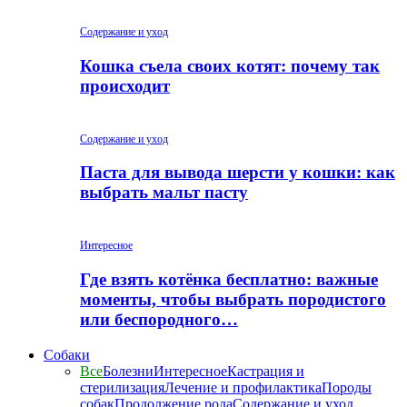
Содержание и уход
Кошка съела своих котят: почему так
происходит
Содержание и уход
Паста для вывода шерсти у кошки: как
выбрать мальт пасту
Интересное
Где взять котёнка бесплатно: важные
моменты, чтобы выбрать породистого
или беспородного…
Собаки
Все
Болезни
Интересное
Кастрация и
стерилизация
Лечение и профилактика
Породы
собак
Продолжение рода
Содержание и уход