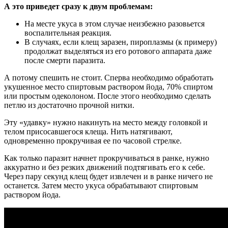
А это приведет сразу к двум проблемам:
На месте укуса в этом случае неизбежно разовьется
воспалительная реакция.
В случаях, если клещ заразен, пироплазмы (к примеру)
продолжат выделяться из его ротового аппарата даже
после смерти паразита.
А потому спешить не стоит. Сперва необходимо обработать
укушенное место спиртовым раствором йода, 70% спиртом
или простым одеколоном. После этого необходимо сделать
петлю из достаточно прочной нитки.
Эту «удавку» нужно накинуть на место между головкой и
телом присосавшегося клеща. Нить натягивают,
одновременно прокручивая ее по часовой стрелке.
Как только паразит начнет прокручиваться в ранке, нужно
аккуратно и без резких движений подтягивать его к себе.
Через пару секунд клещ будет извлечен и в ранке ничего не
останется. Затем место укуса обрабатывают спиртовым
раствором йода.