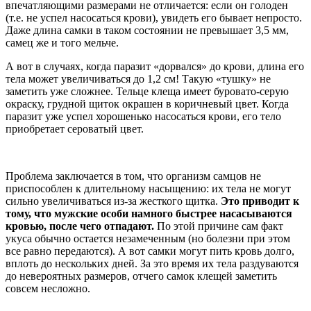
впечатляющими размерами не отличается: если он голоден
(т.е. не успел насосаться крови), увидеть его бывает непросто.
Даже длина самки в таком состоянии не превышает 3,5 мм,
самец же и того мельче.
А вот в случаях, когда паразит «дорвался» до крови, длина его
тела может увеличиваться до 1,2 см! Такую «тушку» не
заметить уже сложнее. Тельце клеща имеет буровато-серую
окраску, грудной щиток окрашен в коричневый цвет. Когда
паразит уже успел хорошенько насосаться крови, его тело
приобретает сероватый цвет.
Проблема заключается в том, что организм самцов не
приспособлен к длительному насыщению: их тела не могут
сильно увеличиваться из-за жесткого щитка.
Это приводит к
тому, что мужские особи намного быстрее насасываются
кровью, после чего отпадают.
По этой причине сам факт
укуса обычно остается незамеченным (но болезни при этом
все равно передаются). А вот самки могут пить кровь долго,
вплоть до нескольких дней. За это время их тела раздуваются
до невероятных размеров, отчего самок клещей заметить
совсем несложно.