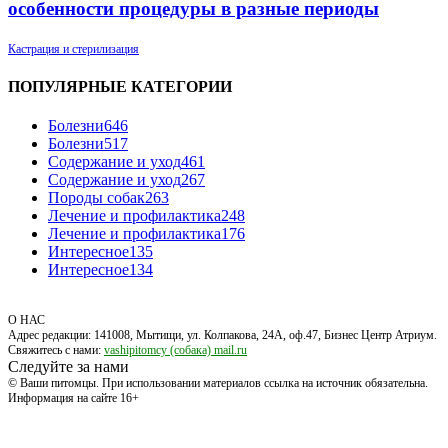
особенности процедуры в разные периоды
Кастрация и стерилизация
ПОПУЛЯРНЫЕ КАТЕГОРИИ
Болезни
646
Болезни
517
Содержание и уход
461
Содержание и уход
267
Породы собак
263
Лечение и профилактика
248
Лечение и профилактика
176
Интересное
135
Интересное
134
О НАС
Адрес редакции: 141008, Мытищи, ул. Колпакова, 24А, оф.47, Бизнес Центр Атриум.
Свяжитесь с нами:
vashipitomcy (собака) mail.ru
Следуйте за нами
© Ваши питомцы. При использовании материалов ссылка на источник обязательна.
Информация на сайте 16+