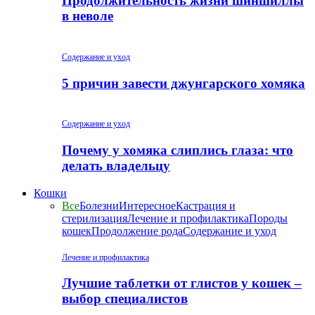
Продолжительность жизни шиншиллы
в неволе
Содержание и уход
5 причин завести джунгарского хомяка
Содержание и уход
Почему у хомяка слиплись глаза: что
делать владельцу
Кошки
Все
Болезни
Интересное
Кастрация и
стерилизация
Лечение и профилактика
Породы
кошек
Продолжение рода
Содержание и уход
Лечение и профилактика
Лучшие таблетки от глистов у кошек –
выбор специалистов