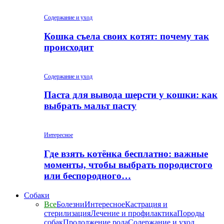
Содержание и уход
Кошка съела своих котят: почему так
происходит
Содержание и уход
Паста для вывода шерсти у кошки: как
выбрать мальт пасту
Интересное
Где взять котёнка бесплатно: важные
моменты, чтобы выбрать породистого
или беспородного…
Собаки
Все
Болезни
Интересное
Кастрация и
стерилизация
Лечение и профилактика
Породы
собак
Продолжение рода
Содержание и уход