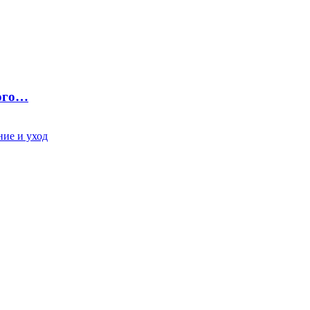
ного…
ие и уход