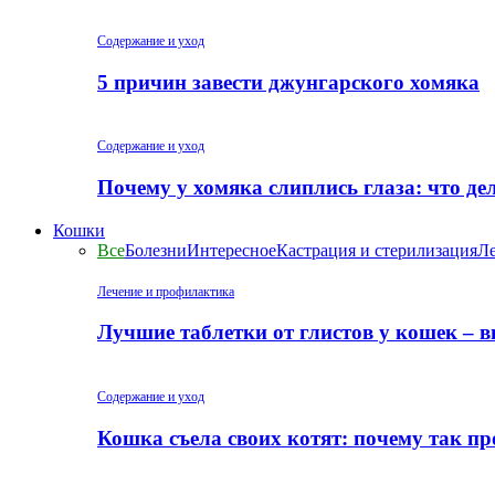
Содержание и уход
5 причин завести джунгарского хомяка
Содержание и уход
Почему у хомяка слиплись глаза: что де
Кошки
Все
Болезни
Интересное
Кастрация и стерилизация
Ле
Лечение и профилактика
Лучшие таблетки от глистов у кошек – 
Содержание и уход
Кошка съела своих котят: почему так пр