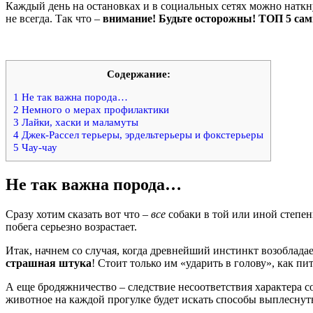
Каждый день на остановках и в социальных сетях можно наткн
не всегда. Так что –
внимание! Будьте осторожны! ТОП 5 са
Содержание:
1
Не так важна порода…
2
Немного о мерах профилактики
3
Лайки, хаски и маламуты
4
Джек-Рассел терьеры, эрдельтерьеры и фокстерьеры
5
Чау-чау
Не так важна порода…
Сразу хотим сказать вот что –
все
собаки в той или иной степен
побега серьезно возрастает.
Итак, начнем со случая, когда древнейший инстинкт возоблада
страшная штука
! Стоит только им «ударить в голову», как п
А еще бродяжничество – следствие несоответствия характера с
животное на каждой прогулке будет искать способы выплеснуть