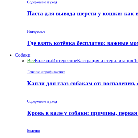
Содержание и уход
Паста для вывода шерсти у кошки: как 
Интересное
Где взять котёнка бесплатно: важные м
Собаки
Все
Болезни
Интересное
Кастрация и стерилизация
Ле
Лечение и профилактика
Капли для глаз собакам от: воспаления,
Содержание и уход
Кровь в кале у собаки: причины, перва
Болезни