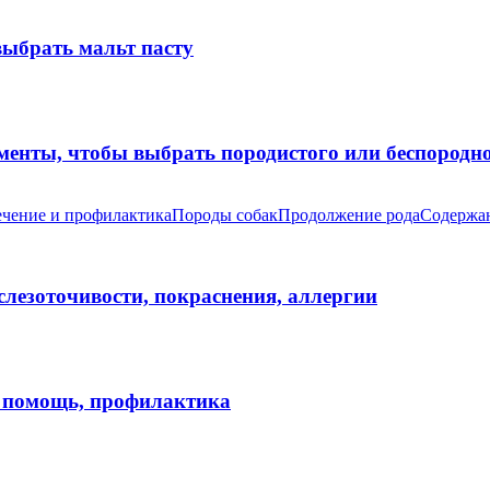
выбрать мальт пасту
оменты, чтобы выбрать породистого или беспород
чение и профилактика
Породы собак
Продолжение рода
Содержан
 слезоточивости, покраснения, аллергии
я помощь, профилактика