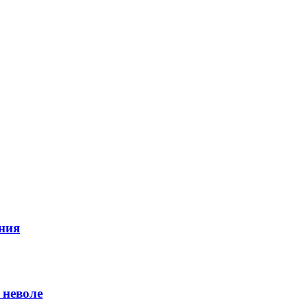
ния
 неволе