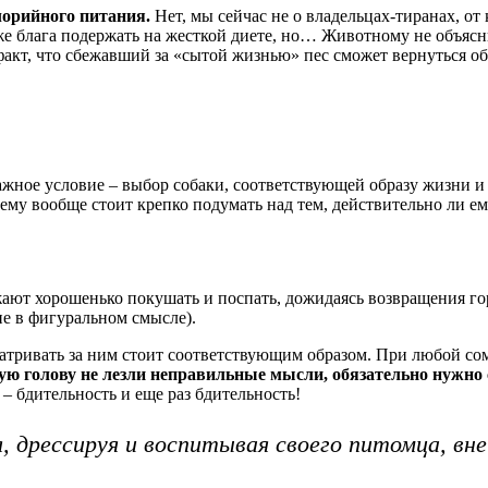
лорийного питания.
Нет, мы сейчас не о владельцах-тиранах, о
 же блага подержать на жесткой диете, но… Животному не объясни
факт, что сбежавший за «сытой жизнью» пес сможет вернуться об
жное условие – выбор собаки, соответствующей образу жизни и
 ему вообще стоит крепко подумать над тем, действительно ли е
ают хорошенько покушать и поспать, дожидаясь возвращения гор
не в фигуральном смысле).
атривать за ним стоит соответствующим образом. При любой сомн
ую голову не лезли неправильные мысли, обязательно нужно с 
– бдительность и еще раз бдительность!
, дрессируя и воспитывая своего питомца, вне