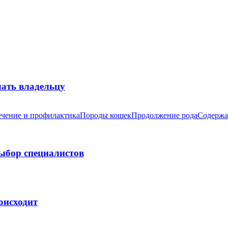
лать владельцу
чение и профилактика
Породы кошек
Продолжение рода
Содержа
выбор специалистов
оисходит