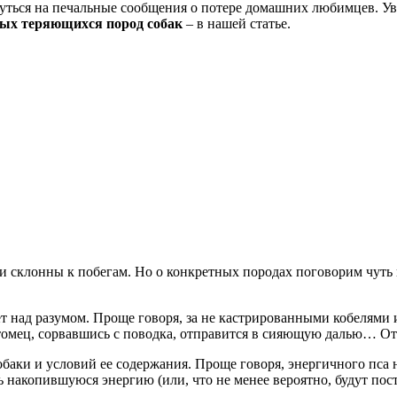
уться на печальные сообщения о потере домашних любимцев. Увы
мых теряющихся пород собак
– в нашей статье.
и склонны к побегам. Но о конкретных породах поговорим чуть п
ет над разумом. Проще говоря, за не кастрированными кобелями
итомец, сорвавшись с поводка, отправится в сияющую далью… Отку
обаки и условий ее содержания. Проще говоря, энергичного пса 
 накопившуюся энергию (или, что не менее вероятно, будут пост