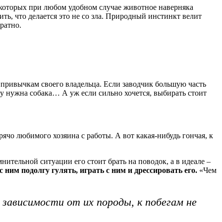
т которых при любом удобном случае животное наверняка
ть, что делается это не со зла. Природный инстинкт велит
ратно.
 привычкам своего владельца. Если заводчик большую часть
му нужна собака… А уж если сильно хочется, выбирать стоит
ячо любимого хозяина с работы. А вот какая-нибудь гончая, к
ительной ситуации его стоит брать на поводок, а в идеале –
ним подолгу гулять, играть с ним и дрессировать его.
«Чем
 зависимости от их породы, к побегам не