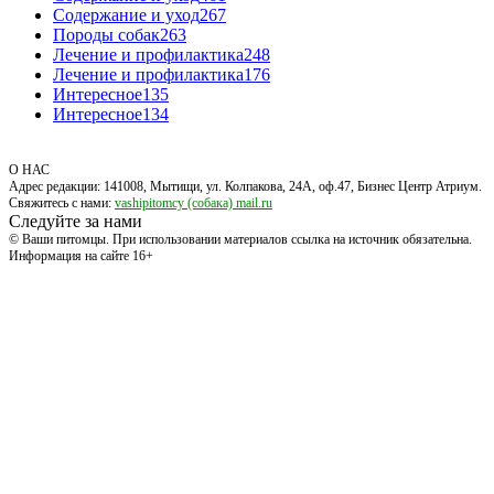
Содержание и уход
267
Породы собак
263
Лечение и профилактика
248
Лечение и профилактика
176
Интересное
135
Интересное
134
О НАС
Адрес редакции: 141008, Мытищи, ул. Колпакова, 24А, оф.47, Бизнес Центр Атриум.
Свяжитесь с нами:
vashipitomcy (собака) mail.ru
Следуйте за нами
© Ваши питомцы. При использовании материалов ссылка на источник обязательна.
Информация на сайте 16+