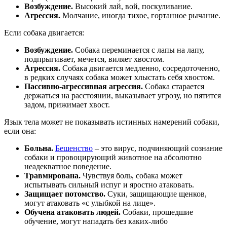
Возбуждение.
Высокий лай, вой, поскуливание.
Агрессия.
Молчание, иногда тихое, гортанное рычание.
Если собака двигается:
Возбуждение.
Собака переминается с лапы на лапу,
подпрыгивает, мечется, виляет хвостом.
Агрессия.
Собака двигается медленно, сосредоточенно,
в редких случаях собака может хлыстать себя хвостом.
Пассивно-агрессивная агрессия.
Собака старается
держаться на расстоянии, выказывает угрозу, но пятится
задом, прижимает хвост.
Язык тела может не показывать истинных намерений собаки,
если она:
Больна.
Бешенство
– это вирус, подчиняющий сознание
собаки и провоцирующий животное на абсолютно
неадекватное поведение.
Травмирована.
Чувствуя боль, собака может
испытывать сильный испуг и яростно атаковать.
Защищает потомство.
Суки, защищающие щенков,
могут атаковать «с улыбкой на лице».
Обучена атаковать людей.
Собаки, прошедшие
обучение, могут нападать без каких-либо