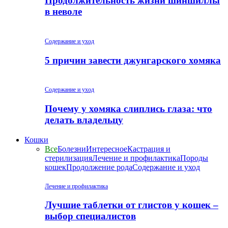
Продолжительность жизни шиншиллы
в неволе
Содержание и уход
5 причин завести джунгарского хомяка
Содержание и уход
Почему у хомяка слиплись глаза: что
делать владельцу
Кошки
Все
Болезни
Интересное
Кастрация и
стерилизация
Лечение и профилактика
Породы
кошек
Продолжение рода
Содержание и уход
Лечение и профилактика
Лучшие таблетки от глистов у кошек –
выбор специалистов