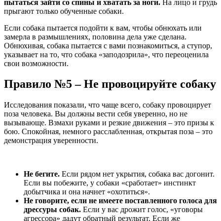
пытаться зайти со спины и хватать за ноги.
На лицо и грудь
прыгают только обученные собаки.
Если собака пытается подойти к вам, чтобы обнюхать или
замерла в размышлениях, половина дела уже сделана.
Обнюхивая, собака пытается с вами познакомиться, а ступор,
указывает на то, что собака «заподозрила», что переоценила
свои возможности.
Правило №5 – Не провоцируйте собаку
Исследования показали, что чаще всего, собаку провоцирует
поза человека. Вы должны вести себя уверенно, но не
вызывающе. Взмахи руками и резкие движения – это призы к
бою. Спокойная, немного расслабленная, открытая поза – это
демонстрация уверенности.
Не бегите.
Если рядом нет укрытия, собака вас догонит.
Если вы побежите, у собаки «сработает» инстинкт
добытчика и она начнет «охотиться».
Не говорите, если не имеете поставленного голоса для
дрессуры собак.
Если у вас дрожит голос, «уговоры
агрессора» дадут обратный результат. Если же