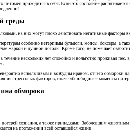
го питомец приходится в себя. Если это состояние растягиваетс
медленно!
й среды
с людьми, на них могут плохо действовать негативные факторы 
ературам особенно нетерпимы бульдоги, мопсы, боксеры, а такж
учае жаркой и душной погоды. Кроме того, не помешает озаботи
 в течение нескольких лет спокойно и вольготно проживал пес, в
м.
евероятно вспыльчивым и возбудим нравом, отчего обмороки дл
ияния стрессовых факторов, иначе «безобидные» моменты потер
чина обморока
ой потерей сознания, а также припадками. Заболевшим животны
жается на протяжении всей оставшейся жизни.