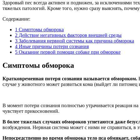
Здоровый пес всегда активен и подвижен, за исключениями тех
тяжелых патологий. Кроме того, нужно сразу выяснять, почему
Содержание:
1
Симптомы обморока
2
Действие негативных факторов внешней среды
3
Заболевания нервной системы как причина обморока
4
Иные причины потери сознания
5
Оказание первой помощи собаке при обмороке
Симптомы обморока
Кратковременная потеря сознания называется обмороком.
Е
случае у животного может развиться кома (выйдет ли питомец и
В момент потери сознания полностью утрачивается реакция на 
чувствует прикосновений.
В более тяжелых случаях обмороков угнетаются даже безу
возбуждения. Нервная система может с ними не справиться, в 
Непосредственно во время обморока тело пса обмякает, соба