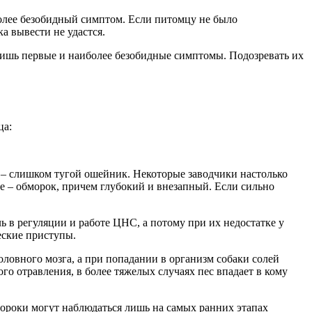
более безобидный симптом. Если питомцу не было
а вывести не удастся.
лишь первые и наиболее безобидные симптомы. Подозревать их
ца:
й – слишком тугой ошейник. Некоторые заводчики настолько
ие – обморок, причем глубокий и внезапный. Если сильно
 в регуляции и работе ЦНС, а потому при их недостатке у
еские приступы.
оловного мозга, а при попадании в организм собаки солей
го отравления, в более тяжелых случаях пес впадает в кому
бмороки могут наблюдаться лишь на самых ранних этапах