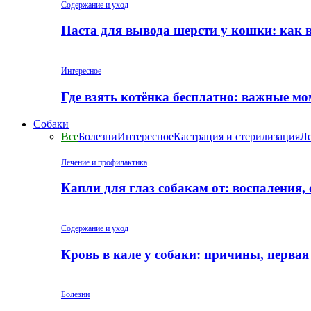
Содержание и уход
Паста для вывода шерсти у кошки: как 
Интересное
Где взять котёнка бесплатно: важные м
Собаки
Все
Болезни
Интересное
Кастрация и стерилизация
Ле
Лечение и профилактика
Капли для глаз собакам от: воспаления,
Содержание и уход
Кровь в кале у собаки: причины, перва
Болезни