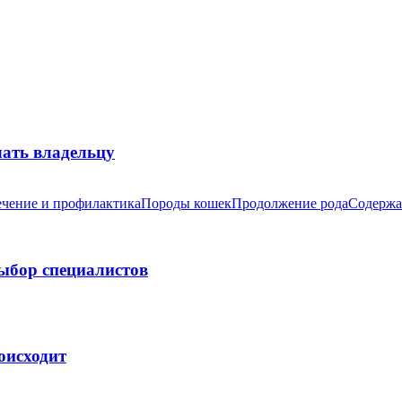
лать владельцу
чение и профилактика
Породы кошек
Продолжение рода
Содержа
выбор специалистов
оисходит