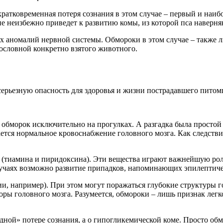
 кратковременная потеря сознания в этом случае – первый и наи
е неизбежно приведет к развитию комы, из которой пса наверняк
х аномалий нервной системы. Обмороки в этом случае – также 
ословной конкретно взятого животного.
рьезную опасность для здоровья и жизни пострадавшего питом
 в обморок исключительно на прогулках. А разгадка была просто
ается нормальное кровоснабжение головного мозга. Как следств
 (тиамина и пиридоксина). Эти вещества играют важнейшую роль
лучаях возможно развитие припадков, напоминающих эпилептич
ии, например). При этом могут поражаться глубокие структуры г
ы головного мозга. Разумеется, обмороки – лишь признак легко
бидной» потере сознания, а о гипогликемической коме. Просто о