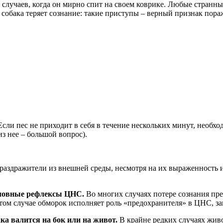
 случаев, когда он мирно спит на своем коврике. Любые странн
 собака теряет сознание: такие приступы – верный признак пор
сли пес не приходит в себя в течение нескольких минут, необхо
з нее – большой вопрос).
раздражители из внешней среды, несмотря на их выраженность и 
словные рефлексы ЦНС.
Во многих случаях потере сознания пр
этом случае обморок исполняет роль «предохранителя» в ЦНС, з
ка валится на бок или на живот.
В крайне редких случаях живо