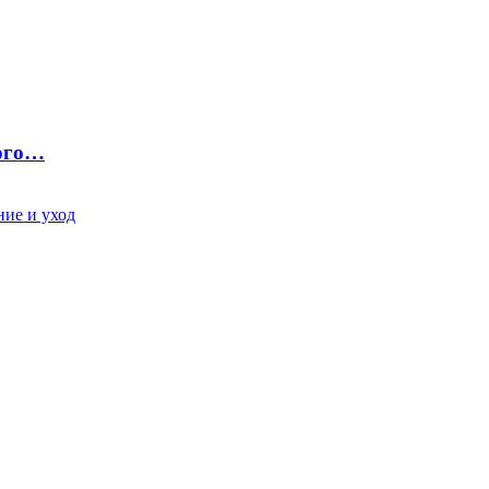
ного…
ие и уход