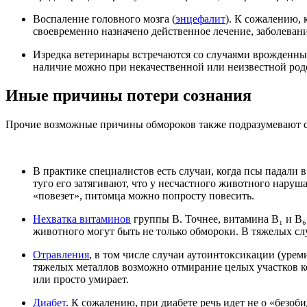
Воспаление головного мозга (
энцефалит
). К сожалению,
своевременно назначено действенное лечение, заболевани
Изредка ветеринары встречаются со случаями врожденны
наличие можно при некачественной или неизвестной род
Иные причины потери сознания
Прочие возможные причины обмороков также подразумевают се
В практике специалистов есть случаи, когда псы падали
туго его затягивают, что у несчастного животного наруш
«повезет», питомца можно попросту повесить.
Нехватка витаминов
группы В. Точнее, витамина В₁ и В₆
животного могут быть не только обмороки. В тяжелых с
Отравления
, в том числе случаи аутоинтоксикации (урем
тяжелых металлов возможно отмирание целых участков кор
или просто умирает.
Диабет
. К сожалению, при диабете речь идет не о «безо