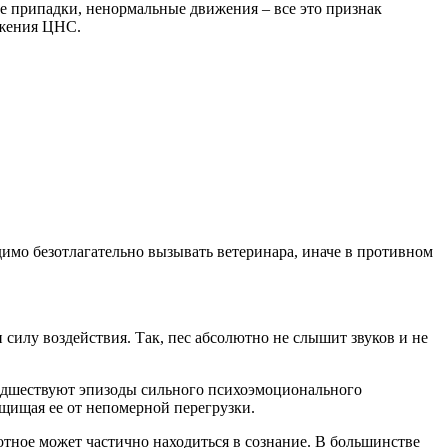
ые припадки, ненормальные движения – все это признак
ажения ЦНС.
димо безотлагательно вызывать ветеринара, иначе в противном
силу воздействия. Так, пес абсолютно не слышит звуков и не
едшествуют эпизоды сильного психоэмоционального
ащищая ее от непомерной перегрузки.
тное может частично находиться в сознание. В большинстве