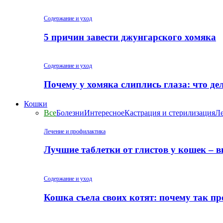
Содержание и уход
5 причин завести джунгарского хомяка
Содержание и уход
Почему у хомяка слиплись глаза: что де
Кошки
Все
Болезни
Интересное
Кастрация и стерилизация
Ле
Лечение и профилактика
Лучшие таблетки от глистов у кошек – 
Содержание и уход
Кошка съела своих котят: почему так пр