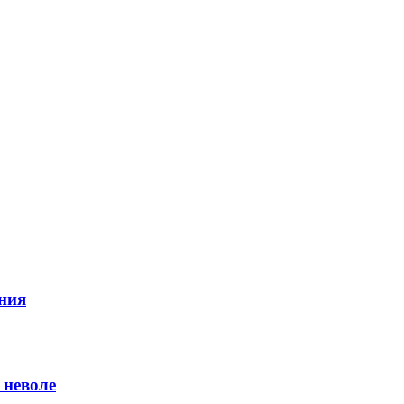
ния
 неволе