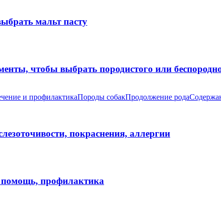
выбрать мальт пасту
оменты, чтобы выбрать породистого или беспород
чение и профилактика
Породы собак
Продолжение рода
Содержан
 слезоточивости, покраснения, аллергии
я помощь, профилактика