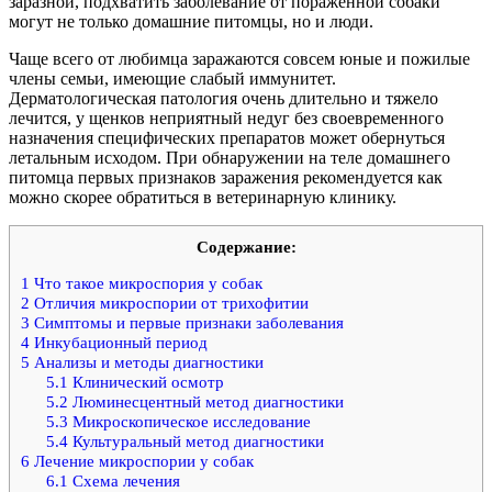
заразной, подхватить заболевание от пораженной собаки
могут не только домашние питомцы, но и люди.
Чаще всего от любимца заражаются совсем юные и пожилые
члены семьи, имеющие слабый иммунитет.
Дерматологическая патология очень длительно и тяжело
лечится, у щенков неприятный недуг без своевременного
назначения специфических препаратов может обернуться
летальным исходом. При обнаружении на теле домашнего
питомца первых признаков заражения рекомендуется как
можно скорее обратиться в ветеринарную клинику.
Содержание:
1
Что такое микроспория у собак
2
Отличия микроспории от трихофитии
3
Симптомы и первые признаки заболевания
4
Инкубационный период
5
Анализы и методы диагностики
5.1
Клинический осмотр
5.2
Люминесцентный метод диагностики
5.3
Микроскопическое исследование
5.4
Культуральный метод диагностики
6
Лечение микроспории у собак
6.1
Схема лечения