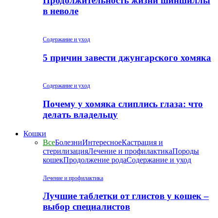
Продолжительность жизни шиншиллы
в неволе
Содержание и уход
5 причин завести джунгарского хомяка
Содержание и уход
Почему у хомяка слиплись глаза: что
делать владельцу
Кошки
Все
Болезни
Интересное
Кастрация и
стерилизация
Лечение и профилактика
Породы
кошек
Продолжение рода
Содержание и уход
Лечение и профилактика
Лучшие таблетки от глистов у кошек –
выбор специалистов