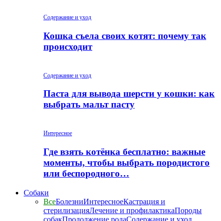
Содержание и уход
Кошка съела своих котят: почему так
происходит
Содержание и уход
Паста для вывода шерсти у кошки: как
выбрать мальт пасту
Интересное
Где взять котёнка бесплатно: важные
моменты, чтобы выбрать породистого
или беспородного…
Собаки
Все
Болезни
Интересное
Кастрация и
стерилизация
Лечение и профилактика
Породы
собак
Продолжение рода
Содержание и уход