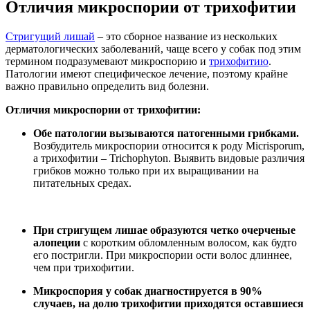
Отличия микроспории от трихофитии
Стригущий лишай
– это сборное название из нескольких
дерматологических заболеваний, чаще всего у собак под этим
термином подразумевают микроспорию и
трихофитию
.
Патологии имеют специфическое лечение, поэтому крайне
важно правильно определить вид болезни.
Отличия микроспории от трихофитии:
Обе патологии вызываются патогенными грибками.
Возбудитель микроспории относится к роду Micrisporum,
а трихофитии – Trichophyton. Выявить видовые различия
грибков можно только при их выращивании на
питательных средах.
При стригущем лишае образуются четко очерченые
алопеции
с коротким обломленным волосом, как будто
его постригли. При микроспории ости волос длиннее,
чем при трихофитии.
Микроспория у собак диагностируется в 90%
случаев, на долю трихофитии приходятся оставшиеся