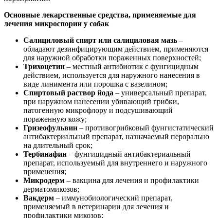
Основные лекарственные средства, применяемые для
лечения микроспории у собак
Салициловый спирт или салициловая мазь
–
обладают дезинфицирующим действием, применяются
для наружной обработки пораженных поверхностей;
Трихоцетин
– местный антибиотик с фунгицидным
действием, используется для наружного нанесения в
виде линимента или порошка с вазелином;
Спиртовый раствор йода
– универсальный препарат,
при наружном нанесении убивающий грибки,
патогенную микрофлору и подсушивающий
пораженную кожу;
Гризеофульвин
– противогрибковый фунгистатический
антибактериальный препарат, назначаемый перорально
на длительный срок;
Тербинафин
– фунгицидный антибактериальный
препарат, используемый для внутреннего и наружного
применения;
Микродерм
– вакцина для лечения и профилактики
дерматомикозов;
Вакдерм
– иммунобиологический препарат,
применяемый в ветеринарии для лечения и
профилактики микозов;