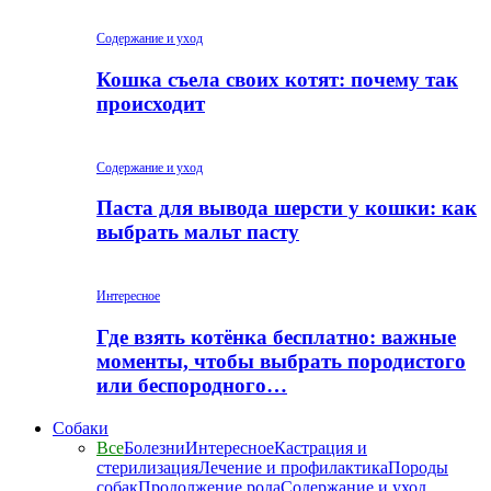
Содержание и уход
Кошка съела своих котят: почему так
происходит
Содержание и уход
Паста для вывода шерсти у кошки: как
выбрать мальт пасту
Интересное
Где взять котёнка бесплатно: важные
моменты, чтобы выбрать породистого
или беспородного…
Собаки
Все
Болезни
Интересное
Кастрация и
стерилизация
Лечение и профилактика
Породы
собак
Продолжение рода
Содержание и уход