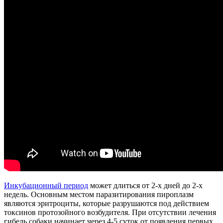
Инкубационный период
может длиться от 2-х дней до 2-х
недель. Основным местом паразитирования пироплазм
являются эритроциты, которые разрушаются под действием
токсинов протозойного возбудителя. При отсутствии лечения
гибель собаки начинает через 4-5 суток от появления первых