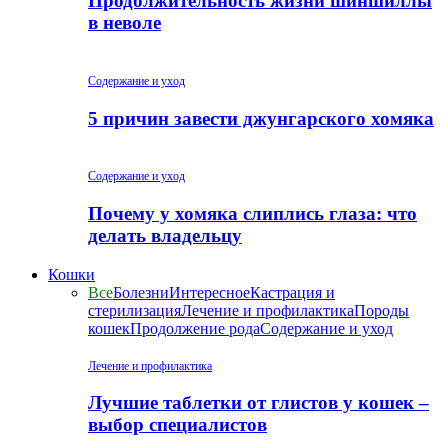
Продолжительность жизни шиншиллы
в неволе
Содержание и уход
5 причин завести джунгарского хомяка
Содержание и уход
Почему у хомяка слиплись глаза: что
делать владельцу
Кошки
Все
Болезни
Интересное
Кастрация и
стерилизация
Лечение и профилактика
Породы
кошек
Продолжение рода
Содержание и уход
Лечение и профилактика
Лучшие таблетки от глистов у кошек –
выбор специалистов