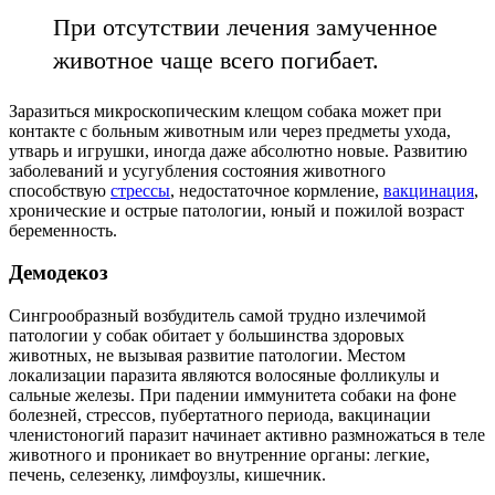
При отсутствии лечения замученное
животное чаще всего погибает.
Заразиться микроскопическим клещом собака может при
контакте с больным животным или через предметы ухода,
утварь и игрушки, иногда даже абсолютно новые. Развитию
заболеваний и усугубления состояния животного
способствую
стрессы
, недостаточное кормление,
вакцинация
,
хронические и острые патологии, юный и пожилой возраст
беременность.
Демодекоз
Сингрообразный возбудитель самой трудно излечимой
патологии у собак обитает у большинства здоровых
животных, не вызывая развитие патологии. Местом
локализации паразита являются волосяные фолликулы и
сальные железы. При падении иммунитета собаки на фоне
болезней, стрессов, пубертатного периода, вакцинации
членистоногий паразит начинает активно размножаться в теле
животного и проникает во внутренние органы: легкие,
печень, селезенку, лимфоузлы, кишечник.