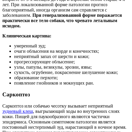
лет. При локализованной форме патологии прогноз
благоприятный, иногда организм сам справляется с
заболеванием.
При генерализованной форме поражается
практически все тело собаки, что чревато летальным
исходом.
Клиническая картина:
умеренный зуд;
очаги облысения на морде и конечностях;
неприятный запах от шерсти и кожи;
прогрессирующее облысение;
узлы, папулы, везикулы, эрозии, язвы;
сухость, огрубение, покраснение шелушение кожи;
образование перхоти;
появление гнойников и мокнущих ран.
Саркоптоз
Саркоптоз или собачью чесотку вызывает неприятный
зудневый клещ
, выгрызающий ходы во внутренних слоях
кожи. Пищей для паукообразного являются частички
эпидермиса. Основным симптомом патологии является
постоянный нестерпимый зуд, нарастающий в ночное время.