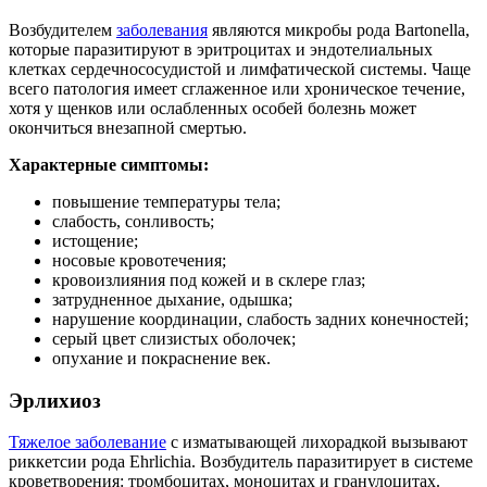
Возбудителем
заболевания
являются микробы рода Bartonella,
которые паразитируют в эритроцитах и эндотелиальных
клетках сердечнососудистой и лимфатической системы. Чаще
всего патология имеет сглаженное или хроническое течение,
хотя у щенков или ослабленных особей болезнь может
окончиться внезапной смертью.
Характерные симптомы:
повышение температуры тела;
слабость, сонливость;
истощение;
носовые кровотечения;
кровоизлияния под кожей и в склере глаз;
затрудненное дыхание, одышка;
нарушение координации, слабость задних конечностей;
серый цвет слизистых оболочек;
опухание и покраснение век.
Эрлихиоз
Тяжелое заболевание
с изматывающей лихорадкой вызывают
риккетсии рода Ehrlichia. Возбудитель паразитирует в системе
кроветворения: тромбоцитах, моноцитах и гранулоцитах.