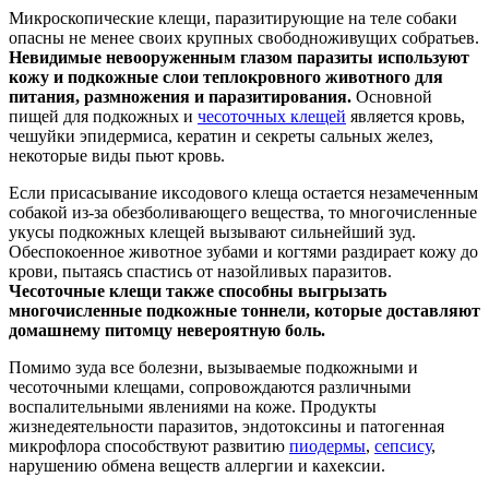
Микроскопические клещи, паразитирующие на теле собаки
опасны не менее своих крупных свободноживущих собратьев.
Невидимые невооруженным глазом паразиты используют
кожу и подкожные слои теплокровного животного для
питания, размножения и паразитирования.
Основной
пищей для подкожных и
чесоточных клещей
является кровь,
чешуйки эпидермиса, кератин и секреты сальных желез,
некоторые виды пьют кровь.
Если присасывание иксодового клеща остается незамеченным
собакой из-за обезболивающего вещества, то многочисленные
укусы подкожных клещей вызывают сильнейший зуд.
Обеспокоенное животное зубами и когтями раздирает кожу до
крови, пытаясь спастись от назойливых паразитов.
Чесоточные клещи также способны выгрызать
многочисленные подкожные тоннели, которые доставляют
домашнему питомцу невероятную боль.
Помимо зуда все болезни, вызываемые подкожными и
чесоточными клещами, сопровождаются различными
воспалительными явлениями на коже. Продукты
жизнедеятельности паразитов, эндотоксины и патогенная
микрофлора способствуют развитию
пиодермы
,
сепсису
,
нарушению обмена веществ аллергии и кахексии.