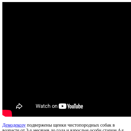
Демодекозу
подвержены щенки чистопородных собак в
возрасте от 3-х месяцев до года и взрослые особи старше 4-х