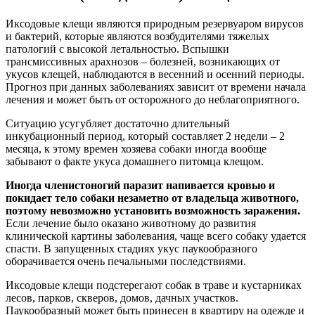
Иксодовые клещи являются природным резервуаром вирусов
и бактерий, которые являются возбудителями тяжелых
патологий с высокой летальностью. Вспышки
трансмиссивных арахнозов – болезней, возникающих от
укусов клещей, наблюдаются в весенний и осенний периоды.
Прогноз при данных заболеваниях зависит от времени начала
лечения и может быть от осторожного до неблагоприятного.
Ситуацию усугубляет достаточно длительный
инкубационный период, который составляет 2 недели – 2
месяца, к этому времен хозяева собаки иногда вообще
забывают о факте укуса домашнего питомца клещом.
Иногда членистоногий паразит напивается кровью и
покидает тело собаки незаметно от владельца животного,
поэтому невозможно установить возможность заражения.
Если лечение было оказано животному до развития
клинической картины заболевания, чаще всего собаку удается
спасти. В запущенных стадиях укус паукообразного
оборачивается очень печальными последствиями.
Иксодовые клещи подстерегают собак в траве и кустарниках
лесов, парков, скверов, домов, дачных участков.
Паукообразный может быть принесен в квартиру на одежде и