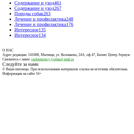
Содержание и уход
461
Содержание и уход
267
Породы собак
263
Лечение и профилактика
248
Лечение и профилактика
176
Интересное
135
Интересное
134
О НАС
Адрес редакции: 141008, Мытищи, ул. Колпакова, 24А, оф.47, Бизнес Центр Атриум.
Свяжитесь с нами:
vashipitomcy (собака) mail.ru
Следуйте за нами
© Ваши питомцы. При использовании материалов ссылка на источник обязательна.
Информация на сайте 16+