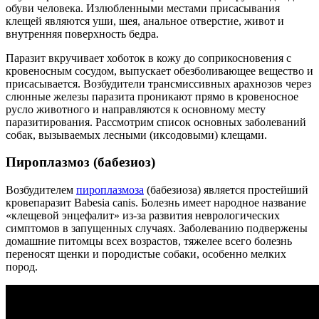
обуви человека. Излюбленными местами присасывания
клещей являются уши, шея, анальное отверстие, живот и
внутренняя поверхность бедра.
Паразит вкручивает хоботок в кожу до соприкосновения с
кровеносным сосудом, выпускает обезболивающее вещество и
присасывается. Возбудители трансмиссивных арахнозов через
слюнные железы паразита проникают прямо в кровеносное
русло животного и направляются к основному месту
паразитирования. Рассмотрим список основных заболеваний
собак, вызываемых лесными (иксодовыми) клещами.
Пироплазмоз (бабезиоз)
Возбудителем
пироплазмоза
(бабезиоза) является простейший
кровепаразит Babesia canis. Болезнь имеет народное название
«клещевой энцефалит» из-за развития неврологических
симптомов в запущенных случаях. Заболеванию подвержены
домашние питомцы всех возрастов, тяжелее всего болезнь
переносят щенки и породистые собаки, особенно мелких
пород.