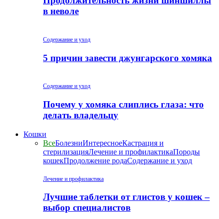
Продолжительность жизни шиншиллы
в неволе
Содержание и уход
5 причин завести джунгарского хомяка
Содержание и уход
Почему у хомяка слиплись глаза: что
делать владельцу
Кошки
Все
Болезни
Интересное
Кастрация и
стерилизация
Лечение и профилактика
Породы
кошек
Продолжение рода
Содержание и уход
Лечение и профилактика
Лучшие таблетки от глистов у кошек –
выбор специалистов