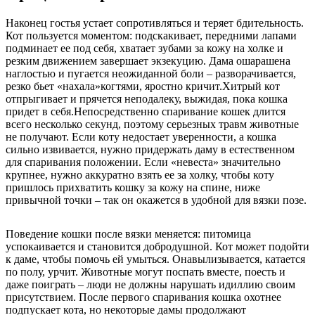
Наконец гостья устает сопротивляться и теряет бдительность.
Кот пользуется моментом: подскакивает, передними лапами
подминает ее под себя, хватает зубами за кожу на холке и
резким движением завершает экзекуцию. Дама ошарашена
наглостью и пугается неожиданной боли – разворачивается,
резко бьет
«нахала»
когтями, яростно кричит.Хитрый кот
отпрыгивает и прячется неподалеку, выжидая, пока кошка
придет в себя.Непосредственно спаривание кошек длится
всего несколько секунд, поэтому серьезных травм животные
не получают. Если коту недостает уверенности, а кошка
сильно извивается, нужно придержать даму в естественном
для спаривания положении. Если «невеста» значительно
крупнее, нужно аккуратно взять ее за холку, чтобы коту
пришлось прихватить кошку за кожу на спине, ниже
привычной точки – так он окажется в удобной для вязки позе.
Поведение кошки после вязки меняется: питомица
успокаивается и становится добродушной. Кот может подойти
к даме, чтобы помочь ей умыться. Онавылизывается, катается
по полу, урчит. Животные могут поспать вместе, поесть и
даже поиграть – люди не должны нарушать идиллию своим
присутствием. После первого спаривания кошка охотнее
подпускает кота, но некоторые дамы продолжают