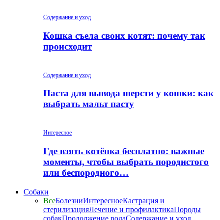
Содержание и уход
Кошка съела своих котят: почему так
происходит
Содержание и уход
Паста для вывода шерсти у кошки: как
выбрать мальт пасту
Интересное
Где взять котёнка бесплатно: важные
моменты, чтобы выбрать породистого
или беспородного…
Собаки
Все
Болезни
Интересное
Кастрация и
стерилизация
Лечение и профилактика
Породы
собак
Продолжение рода
Содержание и уход