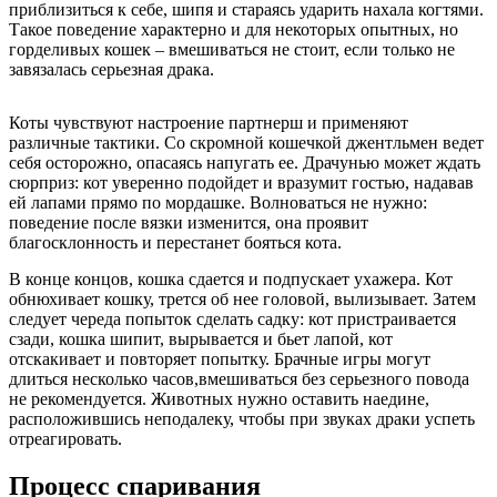
приблизиться к себе, шипя и стараясь ударить нахала когтями.
Такое поведение характерно и для некоторых опытных, но
горделивых кошек – вмешиваться не стоит, если только не
завязалась серьезная драка.
Коты чувствуют настроение партнерш и применяют
различные тактики. Со скромной кошечкой джентльмен ведет
себя осторожно, опасаясь напугать ее. Драчунью может ждать
сюрприз: кот уверенно подойдет и вразумит гостью, надавав
ей лапами прямо по мордашке. Волноваться не нужно:
поведение после вязки изменится, она проявит
благосклонность и перестанет бояться кота.
В конце концов, кошка сдается и подпускает ухажера. Кот
обнюхивает кошку, трется об нее головой, вылизывает. Затем
следует череда попыток сделать садку: кот пристраивается
сзади, кошка шипит, вырывается и бьет лапой, кот
отскакивает и повторяет попытку. Брачные игры могут
длиться несколько часов,вмешиваться без серьезного повода
не рекомендуется. Животных нужно оставить наедине,
расположившись неподалеку, чтобы при звуках драки успеть
отреагировать.
Процесс спаривания