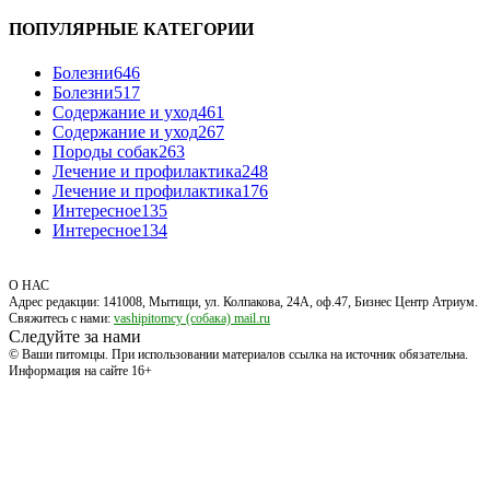
ПОПУЛЯРНЫЕ КАТЕГОРИИ
Болезни
646
Болезни
517
Содержание и уход
461
Содержание и уход
267
Породы собак
263
Лечение и профилактика
248
Лечение и профилактика
176
Интересное
135
Интересное
134
О НАС
Адрес редакции: 141008, Мытищи, ул. Колпакова, 24А, оф.47, Бизнес Центр Атриум.
Свяжитесь с нами:
vashipitomcy (собака) mail.ru
Следуйте за нами
© Ваши питомцы. При использовании материалов ссылка на источник обязательна.
Информация на сайте 16+