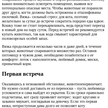
важно внимательно осмотреть помещение, выявив все
потенциально опасные места. Чтобы животные не поранили
друг друга, когти должны быть острижены и отшлифованы
пилочкой. Вязка– сильный стресс для кота, поэтому
желательно за сутки до встречи сократить порцию еды вдвое.
Кошку тоже не стоит перекармливать, ведь предстоит переезд
в новый дом на пару суток. Перед встречей не рекомендуется
купать животных, так как вода смывает характерный для
половозрелых особей запах.
Вязка продолжается несколько часов и даже дней, в течение
которых животные спариваются множество раз. Оставив
питомицу в чужом доме, необходимо позаботиться о ее
комфорте: лоток с наполнителем, любимый домик, миски,
привычный корм.
Первая встреча
Оказавшись в незнакомой обстановке, животноенервничает.
Не нужно силой доставать ее из переноски – пусть любимица
успокоится и сама выйдет из укрытия. Если сроки правильно
подсчитаны, кот сразу проявляет интерес: ходит кругами и
зазывно мяукает, поглядывая на девочку. Если это первая
вязка, неприступная дама долго не позволяет коту