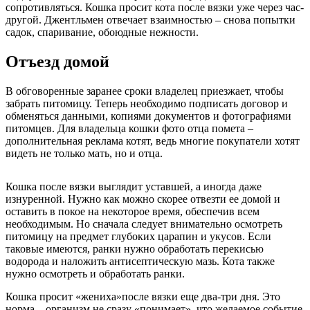
сопротивляться. Кошка просит кота после вязки уже через час-
другой. Джентльмен отвечает взаимностью – снова попытки
садок, спаривание, обоюдные нежности.
Отъезд домой
В обговоренные заранее сроки владелец приезжает, чтобы
забрать питомицу. Теперь необходимо подписать договор и
обменяться данными, копиями документов и фотографиями
питомцев. Для владельца кошки фото отца помета –
дополнительная реклама котят, ведь многие покупатели хотят
видеть не только мать, но и отца.
Кошка после вязки выглядит уставшей, а иногда даже
изнуренной. Нужно как можно скорее отвезти ее домой и
оставить в покое на некоторое время, обеспечив всем
необходимым. Но сначала следует внимательно осмотреть
питомицу на предмет глубоких царапин и укусов. Если
таковые имеются, ранки нужно обработать перекисью
водорода и наложить антисептическую мазь. Кота также
нужно осмотреть и обработать ранки.
Кошка просит
«жениха»
после вязки еще два-три дня. Это
норма – организм не сразу «понимает», что желаемое событие