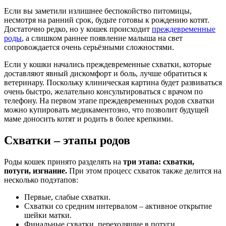
Если вы заметили излишнее беспокойство питомицы,
несмотря на ранний срок, будьте готовы к рождению котят.
Достаточно редко, но у кошек происходит
преждевременные
роды
, а слишком раннее появление малыша на свет
сопровождается очень серьёзными сложностями.
Если у кошки начались преждевременные схватки, которые
доставляют явный дискомфорт и боль, лучше обратиться к
ветеринару. Поскольку клиническая картина будет развиваться
очень быстро, желательно консультироваться с врачом по
телефону. На первом этапе преждевременных родов схватки
можно купировать медикаментозно, что позволит будущей
маме доносить котят и родить в более крепкими.
Схватки – этапы родов
Роды кошек принято разделять на
три этапа: схватки,
потуги, изгнание.
При этом процесс схваток также делится на
несколько подэтапов:
Первые, слабые схватки.
Схватки со средним интервалом – активное открытие
шейки матки.
Финальные схватки, переходящие в потуги.