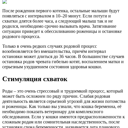
После рождения первого котенка, остальные малыши будут
появляться с интервалом в 10–20 минут. Если потуги и
схватки длятся более часа, а следующий малыш так и не
родился, необходимо срочно вызывать врача. Затягивание
ситуации приведет к обессиливанию роженицы и остановке
родового процесса.
Только в очень редких случаях родовой процесс
возобновляется без вмешательства, причём интервал
остановки может длиться до 36 часов. В большинстве случаев
остановка родов чревата гибелью котят, воспалением матки и
серьезным ухудшением состояния здоровья кошки.
Стимуляция схваток
Роды – это очень стрессовый и трудоемкий процесс, который
может быть осложнен по ряду причин. Слабая родовая
деятельность является серьезной угрозой для жизни потомства
и роженицы. Как только вы узнали, что кошка беременна, её
необходимо показать ветеринару для комплексного
обследования. Если у кошки имеются предрасположенности к
сложным родам или сомнительная наследственность, после
установки срока беременности, назначается дата планового