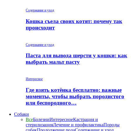
Содержание и уход
Кошка съела своих котят: почему так
происходит
Содержание и уход
Паста для вывода шерсти у кошки: как
выбрать мальт пасту
Интересное
Где взять котёнка бесплатно: важные
моменты, чтобы выбрать породистого
или беспородного…
Собаки
Все
Болезни
Интересное
Кастрация и
стерилизация
Лечение и профилактика
Породы
собак
Продолжение рода
Содержание и уход