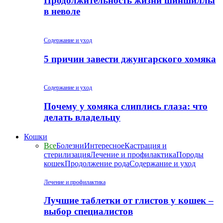
Продолжительность жизни шиншиллы
в неволе
Содержание и уход
5 причин завести джунгарского хомяка
Содержание и уход
Почему у хомяка слиплись глаза: что
делать владельцу
Кошки
Все
Болезни
Интересное
Кастрация и
стерилизация
Лечение и профилактика
Породы
кошек
Продолжение рода
Содержание и уход
Лечение и профилактика
Лучшие таблетки от глистов у кошек –
выбор специалистов