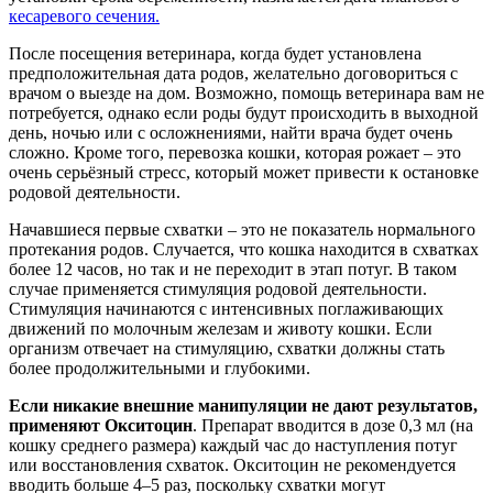
кесаревого сечения.
После посещения ветеринара, когда будет установлена
предположительная дата родов, желательно договориться с
врачом о выезде на дом. Возможно, помощь ветеринара вам не
потребуется, однако если роды будут происходить в выходной
день, ночью или с осложнениями, найти врача будет очень
сложно. Кроме того, перевозка кошки, которая рожает – это
очень серьёзный стресс, который может привести к остановке
родовой деятельности.
Начавшиеся первые схватки – это не показатель нормального
протекания родов. Случается, что кошка находится в схватках
более 12 часов, но так и не переходит в этап потуг. В таком
случае применяется стимуляция родовой деятельности.
Стимуляция начинаются с интенсивных поглаживающих
движений по молочным железам и животу кошки. Если
организм отвечает на стимуляцию, схватки должны стать
более продолжительными и глубокими.
Если никакие внешние манипуляции не дают результатов,
применяют
Окситоцин
. Препарат вводится в дозе 0,3 мл (на
кошку среднего размера) каждый час до наступления потуг
или восстановления схваток. Окситоцин не рекомендуется
вводить больше 4–5 раз, поскольку схватки могут