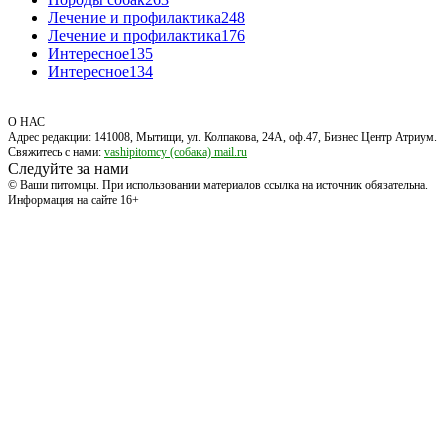
Лечение и профилактика
248
Лечение и профилактика
176
Интересное
135
Интересное
134
О НАС
Адрес редакции: 141008, Мытищи, ул. Колпакова, 24А, оф.47, Бизнес Центр Атриум.
Свяжитесь с нами:
vashipitomcy (собака) mail.ru
Следуйте за нами
© Ваши питомцы. При использовании материалов ссылка на источник обязательна.
Информация на сайте 16+