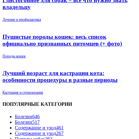
Глистогонное для собак – всё что нужно знать
владельцу
Лечение и профилактика
Пушистые породы кошек: весь список
официально признанных питомцев (+ фото)
Породы кошек
Лучший возраст для кастрации кота:
особенности процедуры в разные периоды
Кастрация и стерилизация
ПОПУЛЯРНЫЕ КАТЕГОРИИ
Болезни
646
Болезни
517
Содержание и уход
461
Содержание и уход
267
Породы собак
263