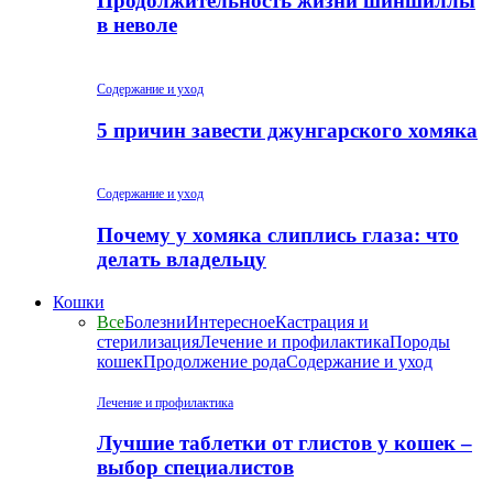
Продолжительность жизни шиншиллы
в неволе
Содержание и уход
5 причин завести джунгарского хомяка
Содержание и уход
Почему у хомяка слиплись глаза: что
делать владельцу
Кошки
Все
Болезни
Интересное
Кастрация и
стерилизация
Лечение и профилактика
Породы
кошек
Продолжение рода
Содержание и уход
Лечение и профилактика
Лучшие таблетки от глистов у кошек –
выбор специалистов