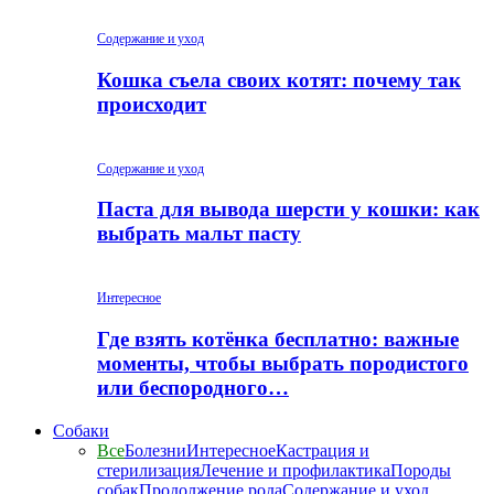
Содержание и уход
Кошка съела своих котят: почему так
происходит
Содержание и уход
Паста для вывода шерсти у кошки: как
выбрать мальт пасту
Интересное
Где взять котёнка бесплатно: важные
моменты, чтобы выбрать породистого
или беспородного…
Собаки
Все
Болезни
Интересное
Кастрация и
стерилизация
Лечение и профилактика
Породы
собак
Продолжение рода
Содержание и уход