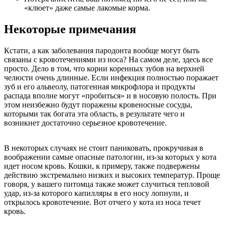
«клюет» даже самые лакомые корма.
Некоторые примечания
Кстати, а как заболевания пародонта вообще могут быть
связаны с кровотечениями из носа? На самом деле, здесь все
просто. Дело в том, что корни коренных зубов на верхней
челюсти очень длинные. Если инфекция полностью поражает
зуб и его альвеолу, патогенная микрофлора и продукты
распада вполне могут «пробиться» и в носовую полость. При
этом неизбежно будут поражены кровеносные сосуды,
которыми так богата эта область, в результате чего и
возникнет достаточно серьезное кровотечение.
В некоторых случаях не стоит паниковать, прокручивая в
воображении самые опасные патологии, из-за которых у кота
идет носом кровь. Кошки, к примеру, также подвержены
действию экстремально низких и высоких температур. Проще
говоря, у вашего питомца также может случиться тепловой
удар, из-за которого капилляры в его носу лопнули, и
открылось кровотечение. Вот отчего у кота из носа течет
кровь.