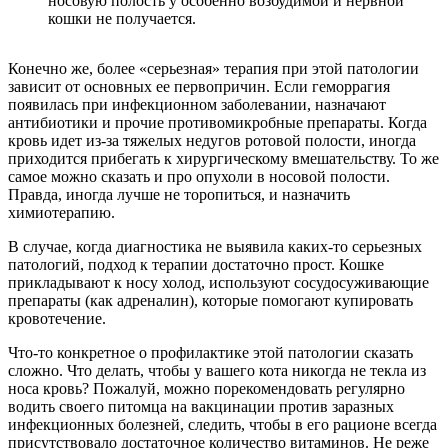
носовую полость у особенно возбудимой и нервной
кошки не получается.
Конечно же, более «серьезная» терапия при этой патологии
зависит от основных ее первопричин. Если геморрагия
появилась при инфекционном заболевании, назначают
антибиотики и прочие противомикробные препараты. Когда
кровь идет из-за тяжелых недугов ротовой полости, иногда
приходится прибегать к хирургическому вмешательству. То же
самое можно сказать и про опухоли в носовой полости.
Правда, иногда лучше не торопиться, и назначить
химиотерапию.
В случае, когда диагностика не выявила каких-то серьезных
патологий, подход к терапии достаточно прост. Кошке
прикладывают к носу холод, используют сосудосуживающие
препараты (как адреналин), которые помогают купировать
кровотечение.
Что-то конкретное о профилактике этой патологии сказать
сложно. Что делать, чтобы у вашего кота никогда не текла из
носа кровь? Пожалуй, можно порекомендовать регулярно
водить своего питомца на вакцинации против заразных
инфекционных болезней, следить, чтобы в его рационе всегда
присутствовало достаточное количество витаминов. Не реже