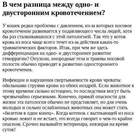
В чем разница между одно- и
двусторонним кровотечением?
У кошек редки проблемы с давлением, из-за которых носовое
кровотечение развивается у подавляющего числа людей, хотя
бы раз сталкивавшихся с этой патологией. Так что у котов
кровь из носа чаще всего течет из-за действия каких-то
травматических факторов. Итак, при чем же здесь
дифференциация на одно- и двустороннее развитие
геморрагии? Опухоли, инородные тела и травмы носовой
полости обычно приводят к развитию одностороннего
кровотечения.
Инфекции и нарушения свертываемости крови чреваты
обильными струями крови из обеих ноздрей. Если животное к
этому времени сильно истощено, то последствия могут быть
чрезвычайно серьезными. Конечно, прямой опасности для
жизни эта патология обычно не представляет, но для очень
молодых и сильно ослабленных животных она может стать
«билетом в один конец». Когда котенок с вытекающей из носа
кровью лежит и не встает, это всегда говорит о чем-то крайне
опасном. Срочно вызывайте ветеринара, невзирая на время
суток!