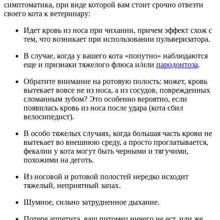
симптоматика, при виде которой вам стоит срочно отвезти
своего кота к ветеринару:
Идет кровь из носа при чихании, причем эффект схож с
тем, что возникает при использовании пульверизатора.
В случае, когда у вашего кота «попутно» наблюдаются
еще и признаки тяжелого флюса и/или
пародонтоза
.
Обратите внимание на ротовую полость: может, кровь
вытекает вовсе не из носа, а из сосудов, поврежденных
сломанным зубом? Это особенно вероятно, если
появилась кровь из носа после удара (кота сбил
велосипедист).
В особо тяжелых случаях, когда большая часть крови не
вытекает во внешнюю среду, а просто проглатывается,
фекалии у кота могут быть черными и тягучими,
похожими на деготь.
Из носовой и ротовой полостей нередко исходит
тяжелый, неприятный запах.
Шумное, сильно затрудненное дыхание.
Потеря аппетита, ваш питомец ничего не ест, или же