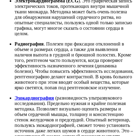
Электрокардиограмма (ECG
). Это графическая запись
электрических токов, протекающих внутри мышечной
ткани миокарда. Методика может быть очень полезна
для обнаружения нарушений сердечного ритма, но
опытные специалисты, пользуясь одной только записью
графика, могут многое сказать о состоянии сердца в
целом.
Радиография
. Полезен при фиксации отклонений в
объеме и размерах сердца, а также для выявления
наличия выпота в грудной и брюшной полостях. Кроме
того, рентгеном часто пользуются, когда проверяют
эффективность назначенного лечения (динамика
болезни). Чтобы повысить эффективность исследования,
рентгенографию делают контрастной. В кровь больного
животного при этом вводят особый вещества, которые
ярко светятся, попав под рентгеновское излучение.
Эхокардиография
(разновидность ультразвукового
исследования). Предельно нужная и крайне полезная
методика. Позволяет визуально оценить размеры и
объем сердечной мышцы, толщину и консистенцию
стенок желудочков и предсердий. Опытный ветеринар,
пользуясь эхокардиографией, сможет точно установить
источник даже легких шумов в сердце животного. Это –