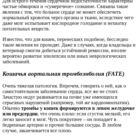
Для острого течения сердечной недостаточности характерны
частые обмороки и «сумеречное» сознание. Связаны такие
явления с тем, что больное сердце не может обеспечить
нормальный кровоток через органы и ткани, вследствие чего
даже мозг испытывает кислородное голодание и нехватку
питательных веществ.
Известно, что для кошек, перенесших подобное, бесследно
такие явления не проходят. Даже в случаях, когда владельцы и
ветеринар смогли добиться устойчивой ремиссии, вполне
вероятно развитие эпилепсии или иных неврологических
заболеваний.
Кошачья аортальная тромбоэмболия (FATE)
Очень тяжелая патология. Впрочем, говорить о ней, как о
самостоятельном заболевании сердца, все же не стоит.
Зачастую недуг развивается на почве уже имеющихся
серьезных нарушений (например, той же кардиомиопатии).
Обычно
тромбы у кошек формируются в левом желудочке
или предсердии
, что очень плохо: если сгусток мелкий, его
легко заносит в мозг. Чуть покрупнее – он попадает в
бедренные артерии и прочие большие сосуды. В любом
случае, заканчивается все плохо.