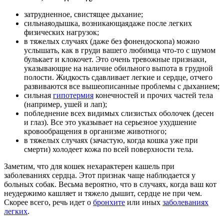
затрудненное, свистящее дыхание;
сильнаяодышка, возникающаядаже после легких
физических нагрузок;
в тяжелых случаях (даже без фонендоскопа) можно
услышать, как в груди вашего любимца что-то с шумом
булькает и клокочет. Это очень тревожные признаки,
указывающие на наличие обильного выпота в грудной
полости. Жидкость сдавливает легкие и сердце, отчего
развиваются все вышеописанные проблемы с дыханием;
сильная
гипотермия
конечностей и прочих частей тела
(например, ушей и лап);
побледнение всех видимых слизистых оболочек (десен
и глаз). Все это указывает на серьезное ухудшение
кровообращения в организме животного;
в тяжелых случаях (зачастую, когда кошка уже при
смерти) холодеет кожа по всей поверхности тела.
Заметим, что для кошек нехарактерен кашель при
заболеваниях сердца. Этот признак чаще наблюдается у
больных собак. Весьма вероятно, что в случаях, когда ваш кот
неудержимо кашляет и тяжело дышит, сердце не при чем.
Скорее всего, речь идет о
бронхите
или иных
заболеваниях
легких
.