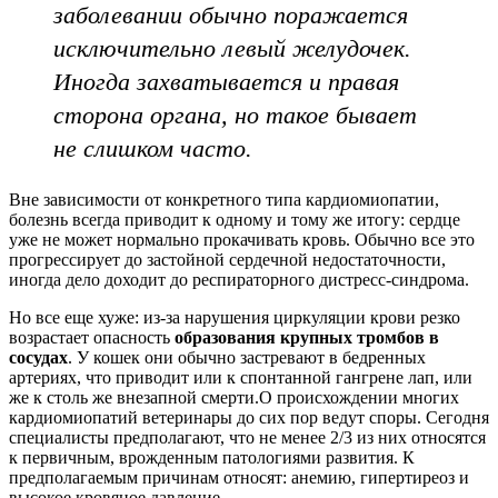
заболевании обычно поражается
исключительно левый желудочек.
Иногда захватывается и правая
сторона органа, но такое бывает
не слишком часто.
Вне зависимости от конкретного типа кардиомиопатии,
болезнь всегда приводит к одному и тому же итогу: сердце
уже не может нормально прокачивать кровь. Обычно все это
прогрессирует до застойной сердечной недостаточности,
иногда дело доходит до респираторного дистресс-синдрома.
Но все еще хуже: из-за нарушения циркуляции крови резко
возрастает опасность
образования крупных тромбов в
сосудах
. У кошек они обычно застревают в бедренных
артериях, что приводит или к спонтанной гангрене лап, или
же к столь же внезапной смерти.О происхождении многих
кардиомиопатий ветеринары до сих пор ведут споры. Сегодня
специалисты предполагают, что не менее 2/3 из них относятся
к первичным, врожденным патологиями развития. К
предполагаемым причинам относят: анемию, гипертиреоз и
высокое кровяное давление.