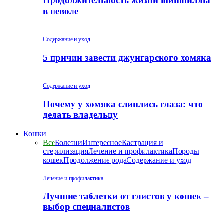
Продолжительность жизни шиншиллы
в неволе
Содержание и уход
5 причин завести джунгарского хомяка
Содержание и уход
Почему у хомяка слиплись глаза: что
делать владельцу
Кошки
Все
Болезни
Интересное
Кастрация и
стерилизация
Лечение и профилактика
Породы
кошек
Продолжение рода
Содержание и уход
Лечение и профилактика
Лучшие таблетки от глистов у кошек –
выбор специалистов