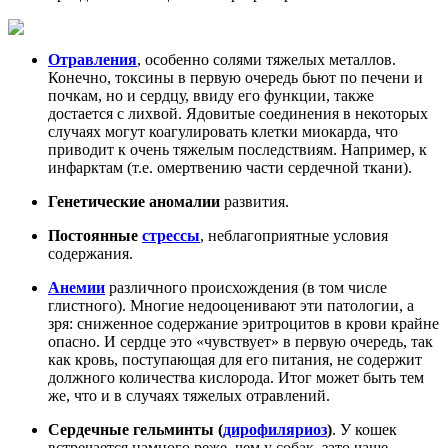
Отравления
, особенно солями тяжелых металлов.
Конечно, токсины в первую очередь бьют по печени и
почкам, но и сердцу, ввиду его функции, также
достается с лихвой. Ядовитые соединения в некоторых
случаях могут коагулировать клетки миокарда, что
приводит к очень тяжелым последствиям. Например, к
инфарктам (т.е. омертвению части сердечной ткани).
Генетические аномалии
развития.
Постоянные
стрессы
, неблагоприятные условия
содержания.
Анемии
различного происхождения (в том числе
глистного). Многие недооценивают эти патологии, а
зря: сниженное содержание эритроцитов в крови крайне
опасно. И сердце это «чувствует» в первую очередь, так
как кровь, поступающая для его питания, не содержит
должного количества кислорода. Итог может быть тем
же, что и в случаях тяжелых отравлений.
Сердечные гельминты (
дирофиляриоз
)
. У кошек
встречается намного реже, чем у собак, зато чаще