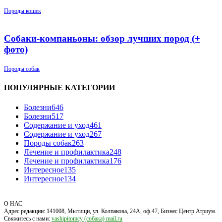
Породы кошек
Собаки-компаньоны: обзор лучших пород (+
фото)
Породы собак
ПОПУЛЯРНЫЕ КАТЕГОРИИ
Болезни
646
Болезни
517
Содержание и уход
461
Содержание и уход
267
Породы собак
263
Лечение и профилактика
248
Лечение и профилактика
176
Интересное
135
Интересное
134
О НАС
Адрес редакции: 141008, Мытищи, ул. Колпакова, 24А, оф.47, Бизнес Центр Атриум.
Свяжитесь с нами:
vashipitomcy (собака) mail.ru