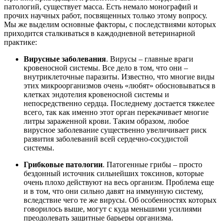
патологий, существует масса. Есть немало монографий и
прочих научных работ, посвященных только этому вопросу.
Мы же выделим основные факторы, с последствиями которых
приходится сталкиваться в каждодневной ветеринарной
практике:
Вирусные заболевания
. Вирусы – главные враги
кровеносной системы. Все дело в том, что они –
внутриклеточные паразиты. Известно, что многие виды
этих микроорганизмов очень «любят» обосновываться в
клетках эндотелия кровеносной системы и
непосредственно сердца. Последнему достается тяжелее
всего, так как именно этот орган перекачивает многие
литры зараженной крови. Таким образом, любое
вирусное заболевание существенно увеличивает риск
развития заболеваний всей сердечно-сосудистой
системы.
Грибковые патологии
. Патогенные грибы – просто
бездонный источник сильнейших токсинов, которые
очень плохо действуют на весь организм. Проблема еще
и в том, что они сильно давят на иммунную систему,
вследствие чего те же вирусы. Об особенностях которых
говорилось выше, могут с куда меньшими усилиями
преодолевать защитные барьеры организма.