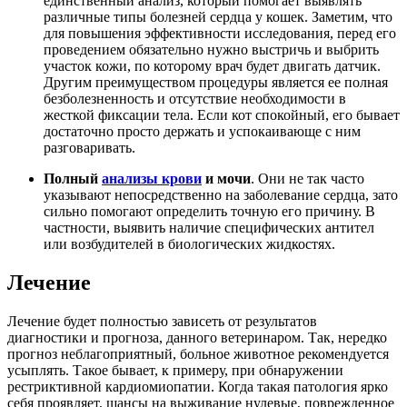
единственный анализ, который помогает выявлять
различные типы болезней сердца у кошек. Заметим, что
для повышения эффективности исследования, перед его
проведением обязательно нужно выстричь и выбрить
участок кожи, по которому врач будет двигать датчик.
Другим преимуществом процедуры является ее полная
безболезненность и отсутствие необходимости в
жесткой фиксации тела. Если кот спокойный, его бывает
достаточно просто держать и успокаивающе с ним
разговаривать.
Полный
анализы крови
и мочи
. Они не так часто
указывают непосредственно на заболевание сердца, зато
сильно помогают определить точную его причину. В
частности, выявить наличие специфических антител
или возбудителей в биологических жидкостях.
Лечение
Лечение будет полностью зависеть от результатов
диагностики и прогноза, данного ветеринаром. Так, нередко
прогноз неблагоприятный, больное животное рекомендуется
усыплять. Такое бывает, к примеру, при обнаружении
рестриктивной кардиомиопатии. Когда такая патология ярко
себя проявляет, шансы на выживание нулевые, поврежденное