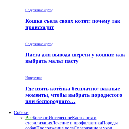
Содержание и уход
Кошка съела своих котят: почему так
происходит
Содержание и уход
Паста для вывода шерсти у кошки: как
выбрать мальт пасту
Интересное
Где взять котёнка бесплатно: важные
моменты, чтобы выбрать породистого
или беспородного…
Собаки
Все
Болезни
Интересное
Кастрация и
стерилизация
Лечение и профилактика
Породы
собак
Продолжение рода
Содержание и уход