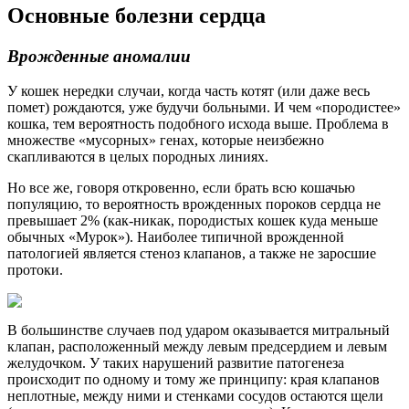
Основные болезни сердца
Врожденные аномалии
У кошек нередки случаи, когда часть котят (или даже весь
помет) рождаются, уже будучи больными. И чем «породистее»
кошка, тем вероятность подобного исхода выше. Проблема в
множестве «мусорных» генах, которые неизбежно
скапливаются в целых породных линиях.
Но все же, говоря откровенно, если брать всю кошачью
популяцию, то вероятность врожденных пороков сердца не
превышает 2% (как-никак, породистых кошек куда меньше
обычных «Мурок»). Наиболее типичной врожденной
патологией является стеноз клапанов, а также не заросшие
протоки.
В большинстве случаев под ударом оказывается митральный
клапан, расположенный между левым предсердием и левым
желудочком. У таких нарушений развитие патогенеза
происходит по одному и тому же принципу: края клапанов
неплотные, между ними и стенками сосудов остаются щели