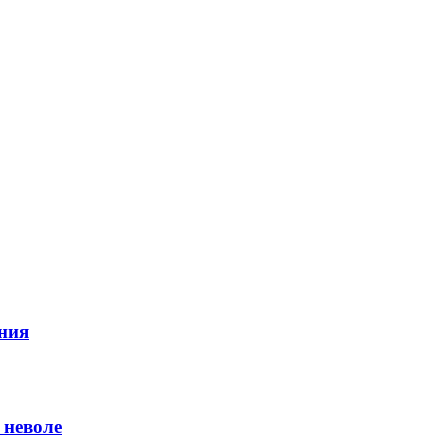
ния
 неволе