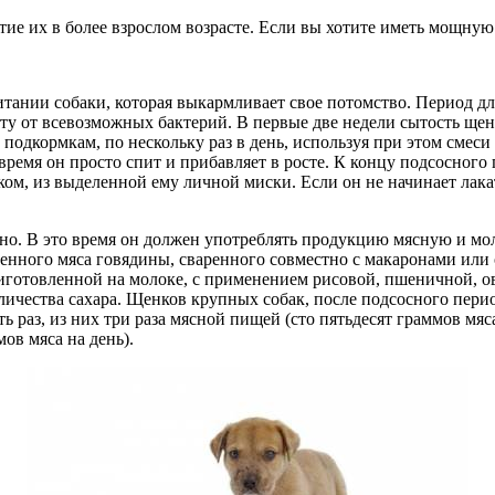
тие их в более взрослом возрасте. Если вы хотите иметь мощную
питании собаки, которая выкармливает свое потомство. Период д
щиту от всевозможных бактерий. В первые две недели сытость ще
к подкормкам, по нескольку раз в день, используя при этом сме
 время он просто спит и прибавляет в росте. К концу подсосного
м, из выделенной ему личной миски. Если он не начинает лакать
ельно. В это время он должен употреблять продукцию мясную и м
ленного мяса говядины, сваренного совместно с макаронами или
риготовленной на молоке, с применением рисовой, пшеничной, 
чества сахара. Щенков крупных собак, после подсосного периода
раз, из них три раза мясной пищей (сто пятьдесят граммов мяса).
мов мяса на день).