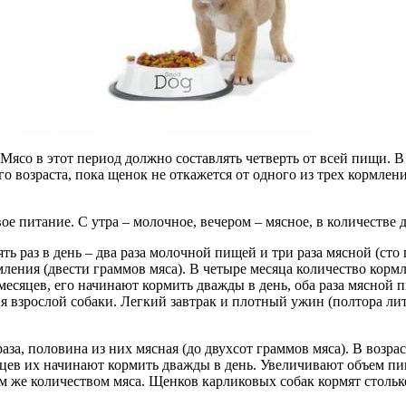
Мясо в этот период должно составлять четверть от всей пищи. 
о возраста, пока щенок не откажется от одного из трех кормлени
ое питание. С утра – молочное, вечером – мясное, в количестве 
пять раз в день – два раза молочной пищей и три раза мясной (сто
ления (двести граммов мяса). В четыре месяца количество кормл
месяцев, его начинают кормить дважды в день, оба раза мясной 
я взрослой собаки. Легкий завтрак и плотный ужин (полтора ли
 раза, половина из них мясная (до двухсот граммов мяса). В возра
яцев их начинают кормить дважды в день. Увеличивают объем пищ
ем же количеством мяса. Щенков карликовых собак кормят стольк