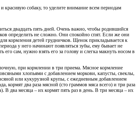
 и красивую собаку, то уделите внимание всем периодам
литься двадцать пять дней. Очень важно, чтобы родившийся
нков определить не сложно. Они спокойно спят. Если же они
си для кормления детей грудничков. Щенок прикладывается к
 периода у него начинают появляться зубы, ему бывает не
 его сам, нужно взять его за голову и слегка макнуть носом в
олочную, при кормлении в три приема. Мясное кормление
 овсяными хлопьями с добавлением моркови, капусты, свеклы,
овсяной или кукурузной крупы, с ежедневным добавлением
, кормят два раза мясной (сто граммов мяса всего) и три раза
 В два месяца – их кормят пять раз в день. В три месяца – их