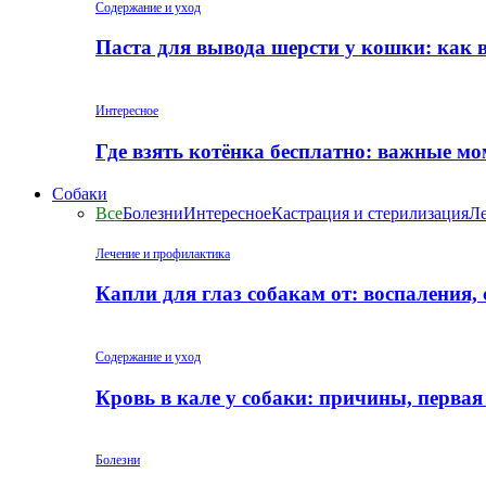
Содержание и уход
Паста для вывода шерсти у кошки: как 
Интересное
Где взять котёнка бесплатно: важные м
Собаки
Все
Болезни
Интересное
Кастрация и стерилизация
Ле
Лечение и профилактика
Капли для глаз собакам от: воспаления,
Содержание и уход
Кровь в кале у собаки: причины, перва
Болезни