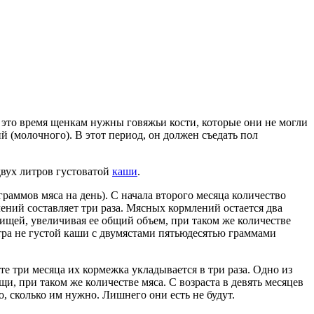
В это время щенкам нужны говяжьи кости, которые они не могли
й (молочного). В этот период, он должен съедать пол
двух литров густоватой
каши
.
 граммов мяса на день). С начала второго месяца количество
ений составляет три раза. Мясных кормлений остается два
пищей, увеличивая ее общий объем, при таком же количестве
тра не густой каши с двумястами пятьюдесятью граммами
сте три месяца их кормежка укладывается в три раза. Одно из
и, при таком же количестве мяса. С возраста в девять месяцев
о, сколько им нужно. Лишнего они есть не будут.