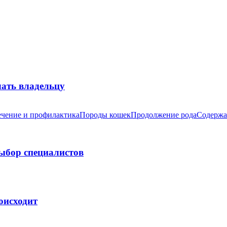
лать владельцу
чение и профилактика
Породы кошек
Продолжение рода
Содержа
выбор специалистов
оисходит