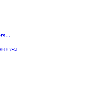
ного…
ие и уход