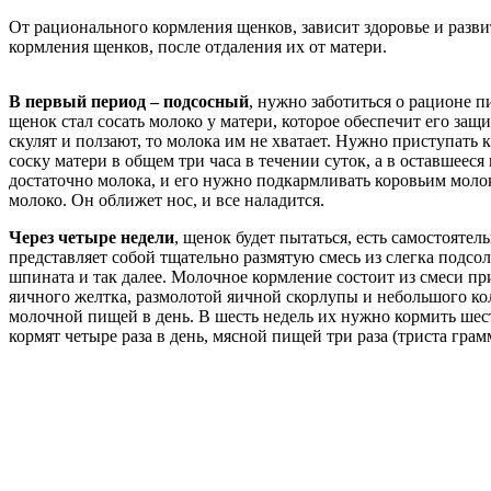
От рационального кормления щенков, зависит здоровье и разви
кормления щенков, после отдаления их от матери.
В первый период – подсосный
, нужно заботиться о рационе 
щенок стал сосать молоко у матери, которое обеспечит его за
скулят и ползают, то молока им не хватает. Нужно приступать 
соску матери в общем три часа в течении суток, а в оставшееся
достаточно молока, и его нужно подкармливать коровьим молоко
молоко. Он оближет нос, и все наладится.
Через четыре недели
, щенок будет пытаться, есть самостоят
представляет собой тщательно размятую смесь из слегка подсо
шпината и так далее. Молочное кормление состоит из смеси п
яичного желтка, размолотой яичной скорлупы и небольшого коли
молочной пищей в день. В шесть недель их нужно кормить шесть 
кормят четыре раза в день, мясной пищей три раза (триста грам