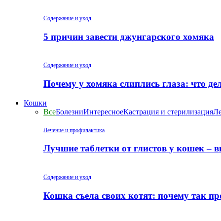
Содержание и уход
5 причин завести джунгарского хомяка
Содержание и уход
Почему у хомяка слиплись глаза: что де
Кошки
Все
Болезни
Интересное
Кастрация и стерилизация
Ле
Лечение и профилактика
Лучшие таблетки от глистов у кошек – 
Содержание и уход
Кошка съела своих котят: почему так пр