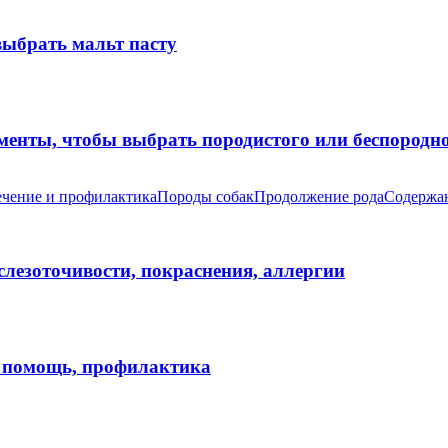
выбрать мальт пасту
оменты, чтобы выбрать породистого или беспород
чение и профилактика
Породы собак
Продолжение рода
Содержан
 слезоточивости, покраснения, аллергии
я помощь, профилактика