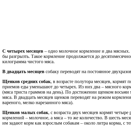
С четырех месяцев
– одно молочное кормление и два мясных. 
бы разгрызть. Такое кормление продолжается до десятимесячног
килограмма чистого мяса.
В двадцать месяцев
собаку переводят на постоянное двухразов
Щенков средних собак
, в возрасте полутора месяцев, кормят 
приемов еды уменьшают до четырех. Из них два – мясного корм
(мяса триста граммов на день). По достижении щенком восьми 
мяса. В двадцать месяцев щенков переводят на режим кормлени
вареного, мелко нарезанного мяса).
Щенков малых собак
, с возраста двух месяцев кормят четыре
кормлений – молочное, а мяса – то же количество. В шесть мес
им задают корм как взрослым собакам – около литра корма, с т