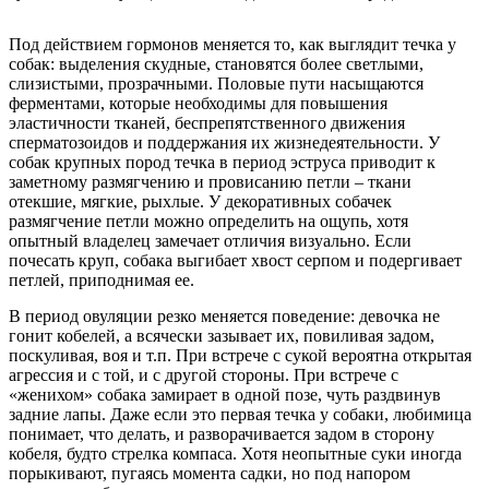
Под действием гормонов меняется то, как выглядит течка у
собак: выделения скудные, становятся более светлыми,
слизистыми, прозрачными. Половые пути насыщаются
ферментами, которые необходимы для повышения
эластичности тканей, беспрепятственного движения
сперматозоидов и поддержания их жизнедеятельности. У
собак крупных пород течка в период эструса приводит к
заметному размягчению и провисанию петли – ткани
отекшие, мягкие, рыхлые. У декоративных собачек
размягчение петли можно определить на ощупь, хотя
опытный владелец замечает отличия визуально. Если
почесать круп, собака выгибает хвост серпом и подергивает
петлей, приподнимая ее.
В период овуляции резко меняется поведение: девочка не
гонит кобелей, а всячески зазывает их, повиливая задом,
поскуливая, воя и т.п. При встрече с сукой вероятна открытая
агрессия и с той, и с другой стороны. При встрече с
«женихом» собака замирает в одной позе, чуть раздвинув
задние лапы. Даже если это первая течка у собаки, любимица
понимает, что делать, и разворачивается задом в сторону
кобеля, будто стрелка компаса. Хотя неопытные суки иногда
порыкивают, пугаясь момента садки, но под напором