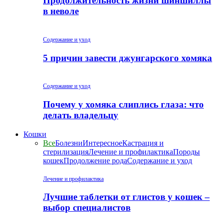
Продолжительность жизни шиншиллы
в неволе
Содержание и уход
5 причин завести джунгарского хомяка
Содержание и уход
Почему у хомяка слиплись глаза: что
делать владельцу
Кошки
Все
Болезни
Интересное
Кастрация и
стерилизация
Лечение и профилактика
Породы
кошек
Продолжение рода
Содержание и уход
Лечение и профилактика
Лучшие таблетки от глистов у кошек –
выбор специалистов