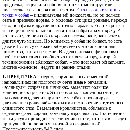
предтечка, эструс или собственно течка, метэструс или
послетечка, фаза покоя или анэструс.
Сколько длятся этапы
течки у собак
– индивидуальный показатель, но он должен
быть в пределах нормы. У молодых сук цикл ровный, переход
от одной фазы к другой достаточно выражен. Если к третьей
течке цикл не устанавливается, стоит обратиться к врачу. А
вот течка у старой собаки «размывается», наступает реже и
длится чуть меньше. Но климакса у собак не бывает, то есть
даже в 15 лет сука может забеременеть, что опасно и для
потомства, и для нее самой. Владелец должен фиксировать
любые изменения и сообщать о них ветеринару, который в
течение жизни наблюдает собаку – это позволяет обнаружить
многие «женские» недуги на ранней стадии.
1. ПРЕДТЕЧКА
– период гормональных изменений,
направленных на подготовку организма к овуляции.
Фолликулы, созревая в яичниках, выделяют большое
количество эстрогенов. Эти гормоны, в конечном счете, и
вызывают выделения при течке у собак, провоцируя
увеличение кровоснабжения матки и отслоение внутреннего
слизистого слоя. Выделения кровянистые, обильные к
середине фазы, хорошо заметны у взрослых сук. Постепенно
течка у суки приводит к увеличению петли, которая выглядит
припухшей, но остается плотной и оформленной.
Продолжительность 8-12 дней.