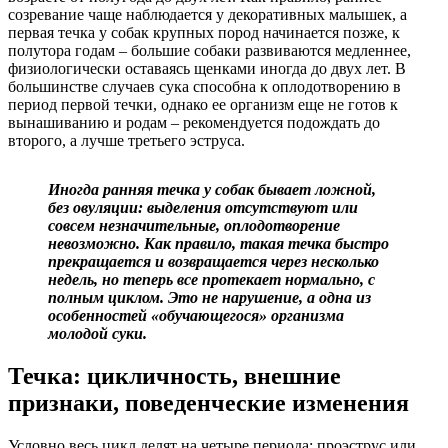
созревание чаще наблюдается у декоративных малышек, а
первая течка у собак крупных пород начинается позже, к
полутора годам – большие собаки развиваются медленнее,
физиологически оставаясь щенками иногда до двух лет. В
большинстве случаев сука способна к оплодотворению в
период первой течки, однако ее организм еще не готов к
вынашиванию и родам – рекомендуется подождать до
второго, а лучше третьего эструса.
Иногда ранняя течка у собак бывает ложной,
без овуляции: выделения отсутствуют или
совсем незначительные, оплодотворение
невозможно. Как правило, такая течка быстро
прекращается и возвращается через несколько
недель, но теперь все протекает нормально, с
полным циклом. Это не нарушение, а одна из
особенностей «обучающегося» организма
молодой суки.
Течка: цикличность, внешние
признаки, поведенческие изменения
Условно весь цикл делят на четыре периода: проэструс или