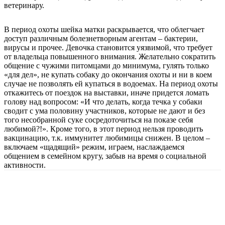
ветеринару.
В период охоты шейка матки раскрывается, что облегчает
доступ различным болезнетворным агентам – бактерии,
вирусы и прочее. Девочка становится уязвимой, что требует
от владельца повышенного внимания. Желательно сократить
общение с чужими питомцами до минимума, гулять только
«для дел», не купать собаку до окончания охоты и ни в коем
случае не позволять ей купаться в водоемах. На период охоты
откажитесь от поездок на выставки, иначе придется ломать
голову над вопросом: «И что делать, когда течка у собаки
сводит с ума половину участников, которые не дают и без
того несобранной суке сосредоточиться на показе себя
любимой?!». Кроме того, в этот период нельзя проводить
вакцинацию, т.к. иммунитет любимицы снижен. В целом –
включаем «щадящий» режим, играем, наслаждаемся
общением в семейном кругу, забыв на время о социальной
активности.