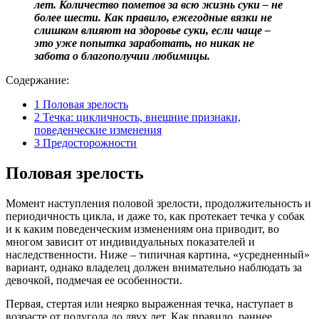
лет. Количество пометов за всю жизнь суки – не
более шести. Как правило, ежегодные вязки не
слишком влияют на здоровье суки, если чаще –
это уже попытка заработать, но никак не
забота о благополучии любимицы.
Содержание:
1
Половая зрелость
2
Течка: цикличность, внешние признаки,
поведенческие изменения
3
Предосторожности
Половая зрелость
Момент наступления половой зрелости, продолжительность и
периодичность цикла, и даже то, как протекает течка у собак
и к каким поведенческим изменениям она приводит, во
многом зависит от индивидуальных показателей и
наследственности. Ниже – типичная картина, «усредненный»
вариант, однако владелец должен внимательно наблюдать за
девочкой, подмечая ее особенности.
Первая, стертая или неярко выраженная течка, наступает в
возрасте от полугода до двух лет. Как правило, раннее