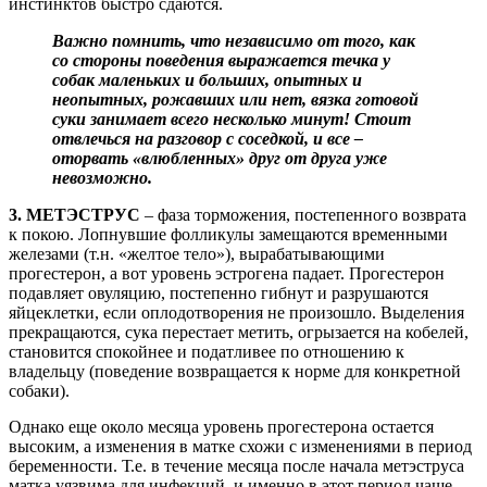
инстинктов быстро сдаются.
Важно помнить, что независимо от того, как
со стороны поведения выражается течка у
собак маленьких и больших, опытных и
неопытных, рожавших или нет, вязка готовой
суки занимает всего несколько минут! Стоит
отвлечься на разговор с соседкой, и все –
оторвать «влюбленных» друг от друга уже
невозможно.
3. МЕТЭСТРУС
– фаза торможения, постепенного возврата
к покою. Лопнувшие фолликулы замещаются временными
железами (т.н. «желтое тело»), вырабатывающими
прогестерон, а вот уровень эстрогена падает. Прогестерон
подавляет овуляцию, постепенно гибнут и разрушаются
яйцеклетки, если оплодотворения не произошло. Выделения
прекращаются, сука перестает метить, огрызается на кобелей,
становится спокойнее и податливее по отношению к
владельцу (поведение возвращается к норме для конкретной
собаки).
Однако еще около месяца уровень прогестерона остается
высоким, а изменения в матке схожи с изменениями в период
беременности. Т.е. в течение месяца после начала метэструса
матка уязвима для инфекций, и именно в этот период чаще