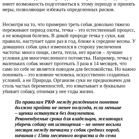
имеет возможность подготовиться к этому периоду и принять
меры, позволяющие избежать определенных рисков.
Несмотря на то, что примерно треть собак довольно тяжело
переживают период охоты, течка – это естественный процесс,
а не коварная болезнь. В дикой природе течка у суки, как
правило, наступает один раз в год, ближе к середине весны. У
домашних собак цикл изменился в сторону увеличения
частоты: много пищи, света, тепла, нет врагов – лучшие
условия для многочисленного потомства. Например, течка у
маленьких собак может протекать 3 раза в 14 месяцев, что
само по себе не является поводом для беспокойства. Но важно
понимать – это влияние человека, искусственно созданных
условий, а не Природа. Организм суки не предназначен для
столь частых беременностей, это изматывает и буквально
убивает собаку, отнимая у нее годы жизни.
По правилам РКФ между рождением пометов
должно пройти не менее полугода, если меньше
– щенки останутся без документов.
Рекомендуемые сроки для владельцев, желающих
уберечь собаку от истощения – не менее восьми
месяцев между течками у собак средних пород,
начиная с 15ти месячного возраста и до семи