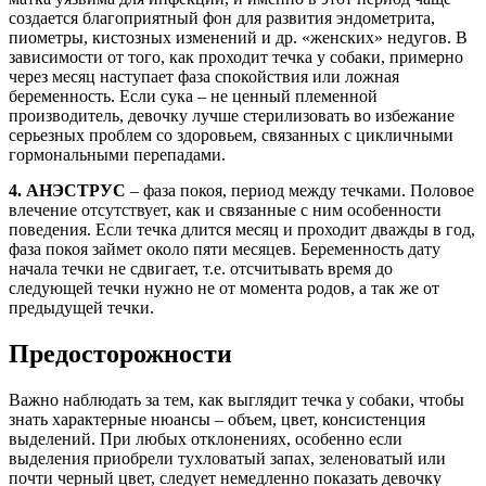
создается благоприятный фон для развития эндометрита,
пиометры, кистозных изменений и др. «женских» недугов. В
зависимости от того, как проходит течка у собаки, примерно
через месяц наступает фаза спокойствия или ложная
беременность. Если сука – не ценный племенной
производитель, девочку лучше стерилизовать во избежание
серьезных проблем со здоровьем, связанных с цикличными
гормональными перепадами.
4. АНЭСТРУС
– фаза покоя, период между течками. Половое
влечение отсутствует, как и связанные с ним особенности
поведения. Если течка длится месяц и проходит дважды в год,
фаза покоя займет около пяти месяцев. Беременность дату
начала течки не сдвигает, т.е. отсчитывать время до
следующей течки нужно не от момента родов, а так же от
предыдущей течки.
Предосторожности
Важно наблюдать за тем, как выглядит течка у собаки, чтобы
знать характерные нюансы – объем, цвет, консистенция
выделений. При любых отклонениях, особенно если
выделения приобрели тухловатый запах, зеленоватый или
почти черный цвет, следует немедленно показать девочку