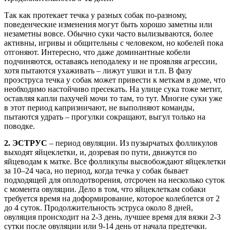
Так как протекает течка у разных собак по-разному,
поведенческие изменения могут быть хорошо заметны или
незаметны вовсе. Обычно суки часто вылизываются, более
активны, игривы и общительны с человеком, но кобелей пока
отгоняют. Интересно, что даже доминантные кобели
подчиняются, оставаясь неподалеку и не проявляя агрессии,
хотя пытаются ухаживать – лижут ушки и т.п. В фазу
проэструса течка у собак может привести к меткам в доме, что
необходимо настойчиво пресекать. На улице сука тоже метит,
оставляя капли пахучей мочи то там, то тут. Многие суки уже
в этот период капризничают, не выполняют команды,
пытаются удрать – прогулки сокращают, выгул только на
поводке.
2. ЭСТРУС
– период овуляции. Из пузырчатых фолликулов
выходят яйцеклетки, и, дозревая по пути, движутся по
яйцеводам к матке. Все фолликулы высвобождают яйцеклетки
за 10–24 часа, но период, когда течка у собак бывает
подходящей для оплодотворения, отсрочен на несколько суток
с момента овуляции. Дело в том, что яйцеклеткам собаки
требуется время на доформирование, которое колеблется от 2
до 4 суток. Продолжительность эструса около 8 дней,
овуляция происходит на 2-3 день, лучшее время для вязки 2-3
сутки после овуляции или 9-14 день от начала предтечки.