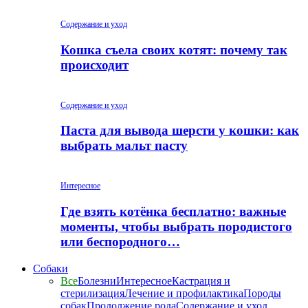
Содержание и уход
Кошка съела своих котят: почему так
происходит
Содержание и уход
Паста для вывода шерсти у кошки: как
выбрать мальт пасту
Интересное
Где взять котёнка бесплатно: важные
моменты, чтобы выбрать породистого
или беспородного…
Собаки
Все
Болезни
Интересное
Кастрация и
стерилизация
Лечение и профилактика
Породы
собак
Продолжение рода
Содержание и уход