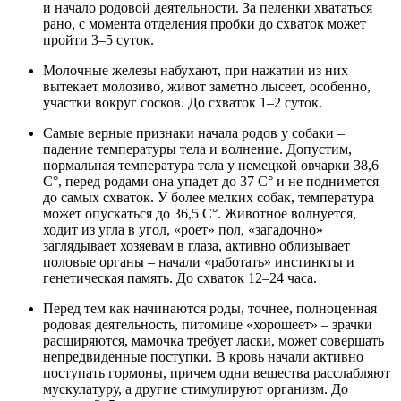
и начало родовой деятельности. За пеленки хвататься
рано, с момента отделения пробки до схваток может
пройти 3–5 суток.
Молочные железы набухают, при нажатии из них
вытекает молозиво, живот заметно лысеет, особенно,
участки вокруг сосков. До схваток 1–2 суток.
Самые верные признаки начала родов у собаки –
падение температуры тела и волнение. Допустим,
нормальная температура тела у немецкой овчарки 38,6
С°, перед родами она упадет до 37 С° и не поднимется
до самых схваток. У более мелких собак, температура
может опускаться до 36,5 С°. Животное волнуется,
ходит из угла в угол, «роет» пол, «загадочно»
заглядывает хозяевам в глаза, активно облизывает
половые органы – начали «работать» инстинкты и
генетическая память. До схваток 12–24 часа.
Перед тем как начинаются роды, точнее, полноценная
родовая деятельность, питомице «хорошеет» – зрачки
расширяются, мамочка требует ласки, может совершать
непредвиденные поступки. В кровь начали активно
поступать гормоны, причем одни вещества расслабляют
мускулатуру, а другие стимулируют организм. До