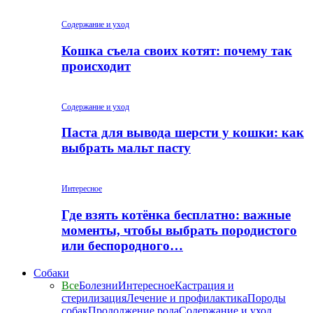
Содержание и уход
Кошка съела своих котят: почему так
происходит
Содержание и уход
Паста для вывода шерсти у кошки: как
выбрать мальт пасту
Интересное
Где взять котёнка бесплатно: важные
моменты, чтобы выбрать породистого
или беспородного…
Собаки
Все
Болезни
Интересное
Кастрация и
стерилизация
Лечение и профилактика
Породы
собак
Продолжение рода
Содержание и уход