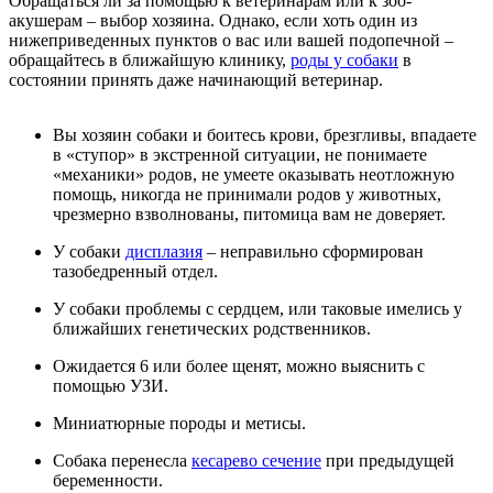
Обращаться ли за помощью к ветеринарам или к зоо-
акушерам – выбор хозяина. Однако, если хоть один из
нижеприведенных пунктов о вас или вашей подопечной –
обращайтесь в ближайшую клинику,
роды у собаки
в
состоянии принять даже начинающий ветеринар.
Вы хозяин собаки и боитесь крови, брезгливы, впадаете
в «ступор» в экстренной ситуации, не понимаете
«механики» родов, не умеете оказывать неотложную
помощь, никогда не принимали родов у животных,
чрезмерно взволнованы, питомица вам не доверяет.
У собаки
дисплазия
– неправильно сформирован
тазобедренный отдел.
У собаки проблемы с сердцем, или таковые имелись у
ближайших генетических родственников.
Ожидается 6 или более щенят, можно выяснить с
помощью УЗИ.
Миниатюрные породы и метисы.
Собака перенесла
кесарево сечение
при предыдущей
беременности.