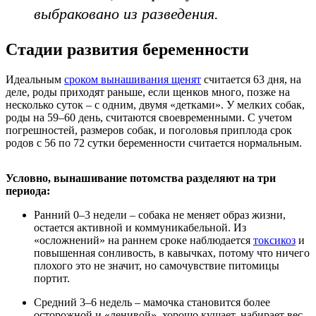
выбраковано из разведения.
Стадии развития беременности
Идеальным
сроком вынашивания щенят
считается 63 дня, на
деле, роды приходят раньше, если щенков много, позже на
несколько суток – с одним, двумя «детками». У мелких собак,
роды на 59–60 день, считаются своевременными. С учетом
погрешностей, размеров собак, и поголовья приплода срок
родов с 56 по 72 сутки беременности считается нормальным.
Условно, вынашивание потомства разделяют на три
периода:
Ранний 0–3 недели – собака не меняет образ жизни,
остается активной и коммуникабельной. Из
«осложнений» на раннем сроке наблюдается
токсикоз
и
повышенная сонливость, в кавычках, потому что ничего
плохого это не значит, но самочувствие питомицы
портит.
Средний 3–6 недель – мамочка становится более
осторожной и «ленивой», хорошо кушает, набирает вес,