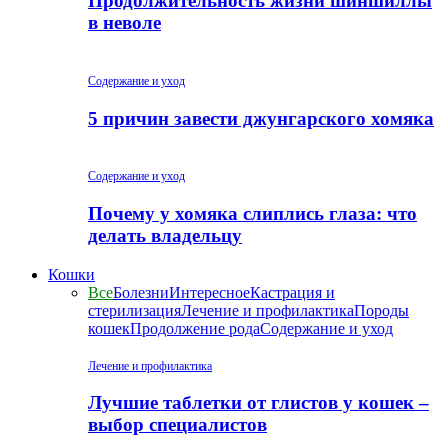
Продолжительность жизни шиншиллы
в неволе
Содержание и уход
5 причин завести джунгарского хомяка
Содержание и уход
Почему у хомяка слиплись глаза: что
делать владельцу
Кошки
Все
Болезни
Интересное
Кастрация и
стерилизация
Лечение и профилактика
Породы
кошек
Продолжение рода
Содержание и уход
Лечение и профилактика
Лучшие таблетки от глистов у кошек –
выбор специалистов