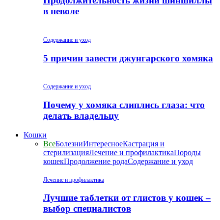
Продолжительность жизни шиншиллы
в неволе
Содержание и уход
5 причин завести джунгарского хомяка
Содержание и уход
Почему у хомяка слиплись глаза: что
делать владельцу
Кошки
Все
Болезни
Интересное
Кастрация и
стерилизация
Лечение и профилактика
Породы
кошек
Продолжение рода
Содержание и уход
Лечение и профилактика
Лучшие таблетки от глистов у кошек –
выбор специалистов