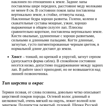
наклонен по отношению к земле. Задние лапы
поставлены шире передних, расстояние меду молоками
не менее 8 см. В состоянии покоя лапы поставлены
вертикально земле, в стойке, оттянуты назад.
Наклонные бедра хорошо развиты. Голени, колени и
скакательные суставы мощные, узкие, хорошо
выраженные в общем силуэте лап. Плюсны
сравнительно короткие, поставлены вертикально земле.
Кисти овальные, удлиненные с хорошо развитыми,
сильными и длинными пальцами. Когти длинные,
загнутые, густо пигментированные черным цветом, в
нормальной длине достают до земли.
Хвост
– тонкий, но крепкий и упругий, загнут серпом
(допускается форма сабли). В спокойном состоянии
несется низко, допустимо поддерживание между задних
лап. В работе хвост приподнят, но не возвышается над
линией позвоночника.
Тип шерсти и окрас
Термин псовая, от слова псовина, довольно четко описывает
шерстяной покров породы. Остевой волос длинный и
шелковистый, очень мягкий на ощупь, лежит волной или
завитком. Подшерсток развитый, пуховой. Щенки Русской