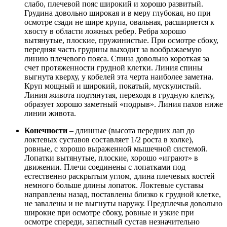
слабо, плечевой пояс широкий и хорошо развитый.
Грудина довольно широкая и в меру глубокая, но при
осмотре сзади не шире крупа, овальная, расширяется к
хвосту в области ложных ребер. Ребра хорошо
вытянутые, плоские, пружинистые. При осмотре сбоку,
передняя часть грудины выходит за воображаемую
линию плечевого пояса. Спина довольно короткая за
счет протяженности грудной клетки. Линия спины
выгнута кверху, у кобелей эта черта наиболее заметна.
Круп мощный и широкий, покатый, мускулистый.
Линия живота подтянутая, переходя в грудную клетку,
образует хорошо заметный «подрыв». Линия пахов ниже
линии живота.
Конечности
– длинные (высота передних лап до
локтевых суставов составляет 1/2 роста в холке),
ровные, с хорошо выраженной мышечной системой.
Лопатки вытянутые, плоские, хорошо «играют» в
движении. Плечи соединены с лопатками под
естественно раскрытым углом, длина плечевых костей
немного больше длины лопаток. Локтевые суставы
направлены назад, поставлены близко к грудной клетке,
не завалены и не выгнуты наружу. Предплечья довольно
широкие при осмотре сбоку, ровные и узкие при
осмотре спереди, запястный сустав незначительно