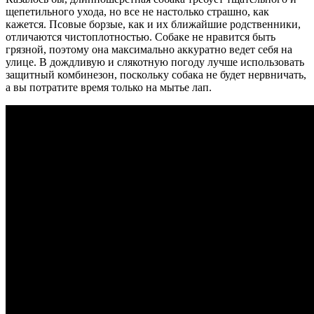
щепетильного ухода, но все не настолько страшно, как
кажется. Псовые борзые, как и их ближайшие родственники,
отличаются чистоплотностью. Собаке не нравится быть
грязной, поэтому она максимально аккуратно ведет себя на
улице. В дождливую и слякотную погоду лучше использовать
защитный комбинезон, поскольку собака не будет нервничать,
а вы потратите время только на мытье лап.