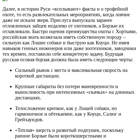
Далее, в истории Руси «всплывают» факты и о трофейной
охоте, то есть развлекательных мероприятиях, когда ловчие
даже не искали зверя. Прислуга выпускала заранее
отловленных зайцев недалеко от охотников, а Борзые их
отлавливали. Быстро оценив преимущества охоты с Хортыми,
российская знать возжелала иметь собственную породу –
сильную как Лошие собаки и быструю как Коуци. Не имея
навыков генных инженеров или даже зоотехников, заводчики
тех времен, поставили себе конкретную задачу. Будущая
русская псовая борзая должна была иметь следующие черты:
Сильный рывок с места и максимальная скорость на
короткой дистанции.
Крупные габариты без потери маневренности и
выносливость при интенсивных «скачках» на длинных
дистанциях.
Телосложение крепкое, как у Лошей собаки, но
гармоничное и обтекаемое, как у Коуци, Салюг и
Грейхаундов.
«Теплая» шерсть и развитый подпушек, поскольку
ранние Борзые были короткошерстными и