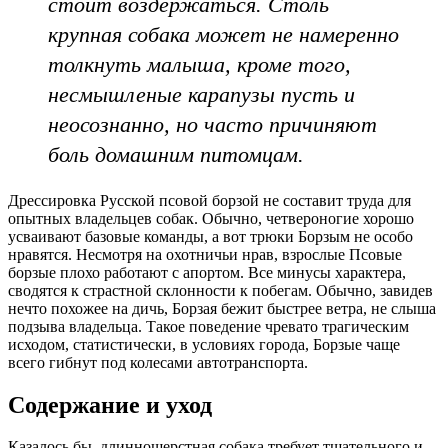
стоит воздержаться. Столь
крупная собака может не намеренно
толкнуть малыша, кроме того,
несмышленые карапузы пусть и
неосознанно, но часто причиняют
боль домашним питомцам.
Дрессировка Русской псовой борзой не составит труда для
опытных владельцев собак. Обычно, четвероногие хорошо
усваивают базовые команды, а вот трюки Борзым не особо
нравятся. Несмотря на охотничьи нрав, взрослые Псовые
борзые плохо работают с апортом. Все минусы характера,
сводятся к страстной склонности к побегам. Обычно, завидев
нечто похожее на дичь, Борзая бежит быстрее ветра, не слыша
подзыва владельца. Такое поведение чревато трагическим
исходом, статистически, в условиях города, Борзые чаще
всего гибнут под колесами автотранспорта.
Содержание и уход
Казалось бы, длинношерстная собака требует тщательного и