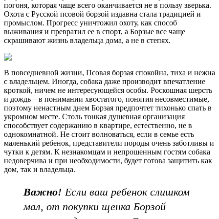
погоня, которая чаще всего оканчивается не в пользу зверька.
Охота с Русской псовой борзой издавна стала традицией и
промыслом. Прогресс уничтожил охоту, как способ
выживания и превратил ее в спорт, а Борзые все чаще
скрашивают жизнь владельца дома, а не в степях.
В повседневной жизни, Псовая борзая спокойна, тиха и нежна
с владельцем. Иногда, собака даже производит впечатление
кроткой, ничем не интересующейся особы. Роскошная шерсть
и дождь – в понимании хвостатого, понятия несовместимые,
поэтому ненастным днем Борзая предпочтет тихонько спать в
укромном месте. Столь тонкая душевная организация
способствует содержанию в квартире, естественно, не в
однокомнатной. Не стоит волноваться, если в семье есть
маленький ребенок, представители породы очень заботливы и
чутки к детям. К незнакомцам и непрошенным гостям собака
недоверчива и при необходимости, будет готова защитить как
дом, так и владельца.
Важно!
Если ваш ребенок слишком
мал, от покупки щенка Борзой