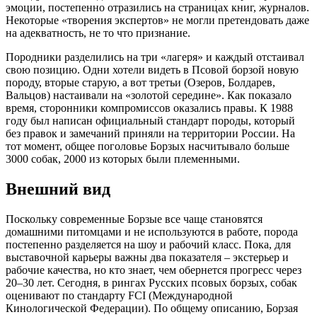
эмоции, постепенно отразились на страницах книг, журналов.
Некоторые «творения экспертов» не могли претендовать даже
на адекватность, не то что признание.
Породники разделились на три «лагеря» и каждый отстаивал
свою позицию. Одни хотели видеть в Псовой борзой новую
породу, вторые старую, а вот третьи (Озеров, Болдарев,
Вальцов) настаивали на «золотой середине». Как показало
время, сторонники компромиссов оказались правы. К 1988
году был написан официальный стандарт породы, который
без правок и замечаний приняли на территории России. На
тот момент, общее поголовье Борзых насчитывало больше
3000 собак, 2000 из которых были племенными.
Внешний вид
Поскольку современные Борзые все чаще становятся
домашними питомцами и не используются в работе, порода
постепенно разделяется на шоу и рабочий класс. Пока, для
выставочной карьеры важны два показателя – экстерьер и
рабочие качества, но кто знает, чем обернется прогресс через
20–30 лет. Сегодня, в рингах Русских псовых борзых, собак
оценивают по стандарту FCI (Международной
Кинологической Федерации). По общему описанию, Борзая