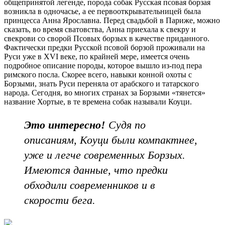
общепринятой легенде, порода собак Русская псовая борзая
возникла в одночасье, а ее первооткрывательницей была
принцесса Анна Ярославна. Перед свадьбой в Париже, можно
сказать, во время сватовства, Анна приехала к свекру и
свекрови со сворой Псовых борзых в качестве приданного.
Фактически предки Русской псовой борзой проживали на
Руси уже в XVI веке, по крайней мере, имеется очень
подробное описание породы, которое вышло из-под пера
римского посла. Скорее всего, навыки конной охоты с
Борзыми, знать Руси переняла от арабского и татарского
народа. Сегодня, во многих странах за Борзыми «тянется»
название Хортые, в те времена собак называли Коуци.
Это интересно!
Судя по
описаниям, Коуци были компактнее,
уже и легче современных Борзых.
Имеются данные, что предки
обходили современников и в
скорости бега.