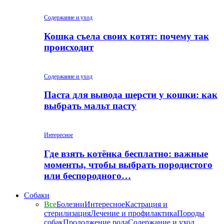
Содержание и уход
Кошка съела своих котят: почему так
происходит
Содержание и уход
Паста для вывода шерсти у кошки: как
выбрать мальт пасту
Интересное
Где взять котёнка бесплатно: важные
моменты, чтобы выбрать породистого
или беспородного…
Собаки
Все
Болезни
Интересное
Кастрация и
стерилизация
Лечение и профилактика
Породы
собак
Продолжение рода
Содержание и уход