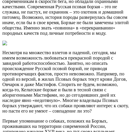
современникам в скорости бега, но обладали охранными
качествами. Современная Русская псовая борзая – это не
служака, не пастух, не охранник – это охотник и домашний
питомец. Возможно, история породы развернулась бы совсем
иначе, если бы в свое время, Борзые не были замечены элитой
общества. Именно знать «повинна» в «перекраивании»
породных качеств под личные потребности и моду.
Несмотря на множество взлетов и падений, сегодня, мы
имеем возможность любоваться прекрасной породой с
завидной работоспособностью. Занятно, но описать
происхождение Русской псовой борзой, не приводя
противоречащих фактов, просто невозможно. Например, по
одной из версий, в жилах Псовых борзых текут крови Догов,
Овчарок и даже Мастифов. Спорить не будем, возможно,
когда-то, Кельтские борзые и были в тесной связи с
аборигенными Мастифами, но до сегодняшних дней их
наследие явно «недотянуло». Многие владельцы Псовых
борзых утверждают, что их собаки проявляют интерес к скоту,
но пасти его не умеют – совпадение ли это?
Первые упоминание о собаках, похожих на Борзых,
проживавших на территории современной России,
датировано началом XVII века, но тут снова всплывает