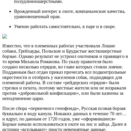
полудлинношерстными.
Врожденный интерес к охоте, компаньонские качества,
уравновешенный нрав.
Умение работать самостоятельно, в паре и в своре.
Известно, что в племенных работах участвовали Лошие
собаки, Грейхауды, Польские и Брудастые жесткошерстные
борзые. Однако результат не устроил охотников и правящего в
то время Михаила Романова. По указу правителя было
создано несколько отрядов, во главе которых стояли ловчие.
Подданным был отдан приказ прочесать все подконтрольные
окрестности и отобрать у населения собак, подходящих для
племенной работы. В составе «рейдерских отрядов» были
стрелки и пехота, поэтому местные жители или не возражали
против «добровольной конфискации», или были казнены за
неподчинение царю.
После сбора «первичного генофонда», Русская псовая борзая
буквально в воду канула. Никаких данных в течение 70 лет…
и вдруг, по данным от 1720 годов, уже «оформившиеся»
Борзые начали использоваться в охоте на лис и зайца. Далее в
истории «всплывают» просто невероятные данные.