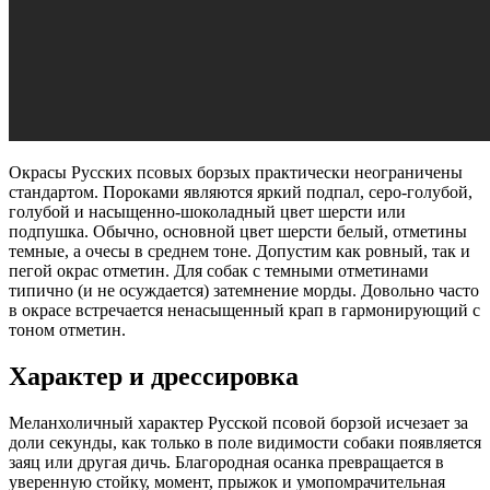
Окрасы Русских псовых борзых практически неограничены
стандартом. Пороками являются яркий подпал, серо-голубой,
голубой и насыщенно-шоколадный цвет шерсти или
подпушка. Обычно, основной цвет шерсти белый, отметины
темные, а очесы в среднем тоне. Допустим как ровный, так и
пегой окрас отметин. Для собак с темными отметинами
типично (и не осуждается) затемнение морды. Довольно часто
в окрасе встречается ненасыщенный крап в гармонирующий с
тоном отметин.
Характер и дрессировка
Меланхоличный характер Русской псовой борзой исчезает за
доли секунды, как только в поле видимости собаки появляется
заяц или другая дичь. Благородная осанка превращается в
уверенную стойку, момент, прыжок и умопомрачительная