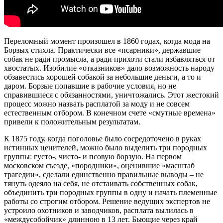
Переломный момент произошел в 1860 годах, когда мода на
Борзых стихла. Практически все «псарники», державшие
собак не ради промысла, а ради прихоти стали избавляться от
хвостатых. Изобилие «отказников» дало возможность народу
обзавестись хорошей собакой за небольшие деньги, а то и
даром. Борзые попавшие в рабочие условия, но не
справившиеся с обязанностями, уничтожались. Этот жестокий
процесс можно назвать расплатой за моду и не совсем
естественным отбором. В конечном счете «смутные времена»
привели к положительным результатам.
К 1875 году, когда поголовье было сосредоточено в руках
истинных ценителей, можно было выделить три породных
группы: густо-, чисто- и псовую борзую. На первом
московском съезде, «породники», оценившие «масштаб
трагедии», сделали единственно правильные выводы – не
тянуть одеяло на себя, не отстаивать собственных собак,
объединить три породных группы в одну и начать племенные
работы со строгим отбором. Решение ведущих экспертов не
устроило охотников и заводчиков, расплата вылилась в
«междусобойчик» длинною в 13 лет. Бьющие через край