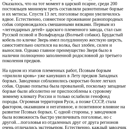
Оказалось, что на тот момент в царской псарне, среди 200
постояльцев минимум треть составляли разнотипные борзые
и их метисы. Спустя 13 лет, поголовье псарни увеличилось
вдвое. Естественно, совместное проживание разнопородных
собак сопровождалось смешанными вязками. Первым из
«легендарных детей» царского племенного завода, стал сын
Русской псовой и Вольфхаунда (Волчьей собаки). Брудастый
кобель по кличке Зверь имел полудлинную жесткую шерсть,
самостоятельно охотился на волка, был злобен, силен и
вынослив. Однако главное преимущество Зверя было в
наличии полноценно заполненной родословной до третьего
поколения предков.
На одном из этапов племенных работ, Псовым борзым
«прилили кровь» уже канувших в Лету предков Западных
борзых. Заводчики соблазнились скоростью более легких
собак. Однако попытка была провальной, поскольку западные
борзые были абсолютно не приспособлены к суровому
зимнему климату России и только ослабили генофонд
породы. Огромная территория Руси, а позже СССР, стала
фактором, оказавшим и негативное, и позитивное влияние на
развитие Псовых борзых. С одной стороны, у заводчиков
была возможность быстро увеличивать поголовье, но с
другой…поголовья из отдаленных друг от друга регионов
очень отличались экстерьером. Естественно, каждый заводчик