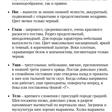
ножницеобразное, так и прямое.
Нос
– вынесен за линию нижней челюсти, аккуратный,
подвижный с открытыми и продолговатыми ноздрями.
Цвет мочки только черный.
Глаза
– широкого, средневысокого, очень красивого
раскосого постава. Разрез продолговатый,
миндалевидный. Для породы характерна небольшая
выпуклость глаз. Цвет максимально насыщенный, яркий
и темный, в коричневой палитре. Веки плотные,
скрывающие белок и конъюнктиву, пигментация только
черная.
Уши
– треугольные, небольшие, мягкие, преломленные
в нижней трети ушного хряща. Постав довольно узкий,
в спокойном состоянии уши отведены назад и прижаты
к шее или тыльной части скул. Когда собака напряжена
или работает, уши приподняты, повернуты вперед, в
бока или поставлены буквой «Г».
Тело
– крепкого сложения с присущей породе грацией.
Шея посажена низко, довольно узкая, в разрезе
напоминает вытянутый по вертикали овал. Загривок и
мускулатура шеи хорошо выражены. Холка выражена