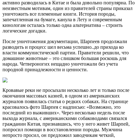
активно разводилась в Китае и была довольно популярна. По
неизвестным мотивам, один из правителей страны приказал
уничтожить все племенные книги. История породы,
запечатленная на бумаге, канула в Лету и современным
кинологам осталась только одна альтернатива – строить
логические догадки.
После уничтожения документации, Шарпеев продолжали
разводить и процесс шел весьма успешно..до прихода ко
власти коммунистической партии. Правители решили, что
домашние животные – это слишком большая роскошь для
народа. Четвероногих нещадно уничтожали без учета
породной принадлежности и ценности.
Кровавые реки не просыхали несколько лет и только после
окончания массовых казней, в одном из американских
журналов появилась статья о редких собаках. На странице
красовалось фото Шарпея с надписью: «Возможно, это
последний из выживших». Через несколько недель после
выхода журнала, с американскими собаководами связался
гражданин Китая, признавшись, что у него живет Шарпей,
попросил помощи в восстановлении породы. Мужчина
непросто просил, он предложил заводчикам четкий,