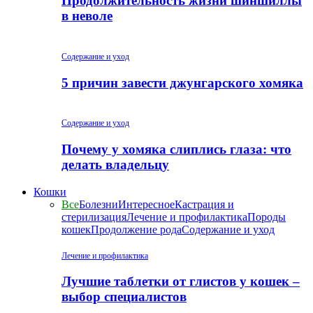
Продолжительность жизни шиншиллы
в неволе
Содержание и уход
5 причин завести джунгарского хомяка
Содержание и уход
Почему у хомяка слиплись глаза: что
делать владельцу
Кошки
Все
Болезни
Интересное
Кастрация и
стерилизация
Лечение и профилактика
Породы
кошек
Продолжение рода
Содержание и уход
Лечение и профилактика
Лучшие таблетки от глистов у кошек –
выбор специалистов