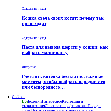
Содержание и уход
Кошка съела своих котят: почему так
происходит
Содержание и уход
Паста для вывода шерсти у кошки: как
выбрать мальт пасту
Интересное
Где взять котёнка бесплатно: важные
моменты, чтобы выбрать породистого
или беспородного…
Собаки
Все
Болезни
Интересное
Кастрация и
стерилизация
Лечение и профилактика
Породы
собак
Продолжение рода
Содержание и уход