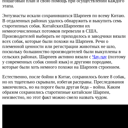
пошаговый план и свою помощь при осуществлении каждого
этапа.
Энтузиасты искали сохранившихся Шарпеев по всему Китаю.
В отдаленных районах удалось обнаружить и выкупить семь
старотипных собак. КитайскихШарпееви их
немногочисленных потомков перевезли в США.
Производителей выбирать не приходилось и заводчики вязали
всех собак, которые были похожи на Шарпеев. Речи о
племенной ценности или регистрации животных не шло,
поскольку большинство производителей были выкуплены в
сельских районах. Шарпеев активно вязали с
Чау-чау
(поэтому
у современных собак синий язык) и другими породами,
которые были хоть немного похожи на Шарпеев строением.
Естественно, после бойни в Китае, сохранилось более 8 собак,
но их тщательно скрывали, избегая расправы. Преследования
закончились, но на пороге была другая беда – война. Каким
образом сохранились старотипные китайские Шарпеи,
неизвестно, но этот факт можно смело назвать чудом.