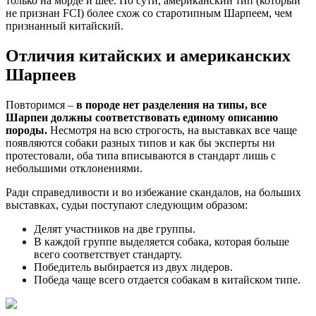
только на морде и шее. По сути, американский тип (который
не признан FCI) более схож со старотипным Шарпеем, чем
признанный китайский.
Отличия китайских и американских
Шарпеев
Повторимся –
в породе нет разделения на типы, все
Шарпеи должны соответствовать единому описанию
породы.
Несмотря на всю строгость, на выставках все чаще
появляются собаки разных типов и как бы эксперты ни
протестовали, оба типа вписываются в стандарт лишь с
небольшими отклонениями.
Ради справедливости и во избежание скандалов, на больших
выставках, судьи поступают следующим образом:
Делят участников на две группы.
В каждой группе выделяется собака, которая больше
всего соответствует стандарту.
Победитель выбирается из двух лидеров.
Победа чаще всего отдается собакам в китайском типе.