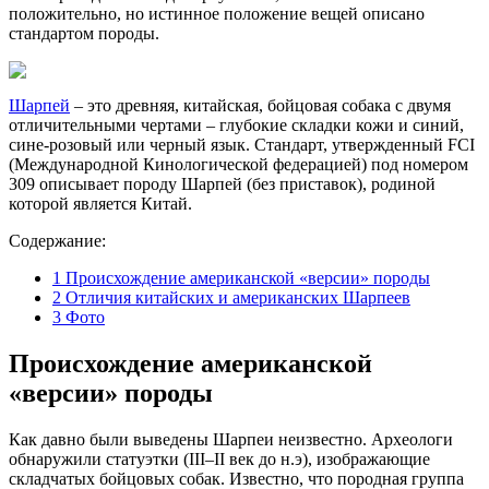
положительно, но истинное положение вещей описано
стандартом породы.
Шарпей
– это древняя, китайская, бойцовая собака с двумя
отличительными чертами – глубокие складки кожи и синий,
сине-розовый или черный язык. Стандарт, утвержденный FCI
(Международной Кинологической федерацией) под номером
309 описывает породу Шарпей (без приставок), родиной
которой является Китай.
Содержание:
1
Происхождение американской «версии» породы
2
Отличия китайских и американских Шарпеев
3
Фото
Происхождение американской
«версии» породы
Как давно были выведены Шарпеи неизвестно. Археологи
обнаружили статуэтки (III–II век до н.э), изображающие
складчатых бойцовых собак. Известно, что породная группа