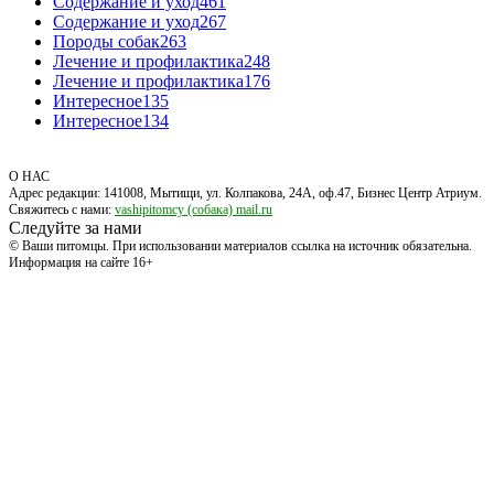
Содержание и уход
461
Содержание и уход
267
Породы собак
263
Лечение и профилактика
248
Лечение и профилактика
176
Интересное
135
Интересное
134
О НАС
Адрес редакции: 141008, Мытищи, ул. Колпакова, 24А, оф.47, Бизнес Центр Атриум.
Свяжитесь с нами:
vashipitomcy (собака) mail.ru
Следуйте за нами
© Ваши питомцы. При использовании материалов ссылка на источник обязательна.
Информация на сайте 16+