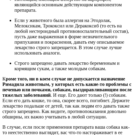
являющийся основным действующим компонентом
препарата.
Если у животного была аллергия на Этодолак,
Мелоксикам, Трококсил или Деракоксиб (то есть на
любой нестероидный противовоспалительный состав),
пусть даже выраженная в форме незначительного
припухания и покраснения, давать ему описываемое
лекарство строго запрещается. В этом случае лучше
использовать аналоги.
Строго запрещено давать лекарство беременным и
кормящим сукам, а также молодым собакам.
К
роме того, ни в коем случае не допускается назначение
Римадила животным, у которых есть какие-то проблемы с
печенью или почками, собакам, выздоравливающим после
тяжелых заболеваний
. И еще. Его дают только (!) собакам.
Если его дать кошке, то она, скорее всего, погибнет. Держите
лекарство подальше от детей, так как людям его давать также
строго запрещено. Как видите, противопоказания довольно
обширны, их важно учитывать в любой ситуации.
В случае, если после применения препарата ваша собака как-
то неестественно выглядит, вас что-то настораживает в ее