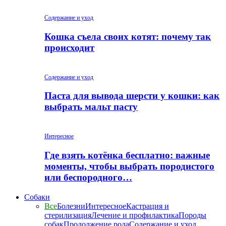
Содержание и уход
Кошка съела своих котят: почему так
происходит
Содержание и уход
Паста для вывода шерсти у кошки: как
выбрать мальт пасту
Интересное
Где взять котёнка бесплатно: важные
моменты, чтобы выбрать породистого
или беспородного…
Собаки
Все
Болезни
Интересное
Кастрация и
стерилизация
Лечение и профилактика
Породы
собак
Продолжение рода
Содержание и уход