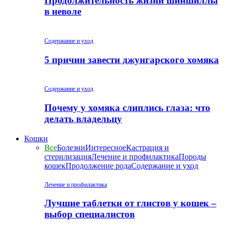
Продолжительность жизни шиншиллы
в неволе
Содержание и уход
5 причин завести джунгарского хомяка
Содержание и уход
Почему у хомяка слиплись глаза: что
делать владельцу
Кошки
Все
Болезни
Интересное
Кастрация и
стерилизация
Лечение и профилактика
Породы
кошек
Продолжение рода
Содержание и уход
Лечение и профилактика
Лучшие таблетки от глистов у кошек –
выбор специалистов