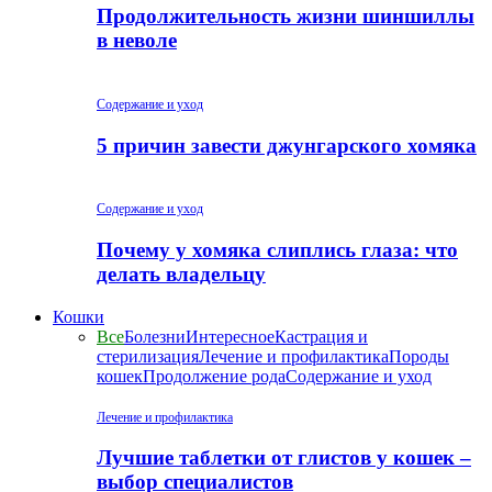
Продолжительность жизни шиншиллы
в неволе
Содержание и уход
5 причин завести джунгарского хомяка
Содержание и уход
Почему у хомяка слиплись глаза: что
делать владельцу
Кошки
Все
Болезни
Интересное
Кастрация и
стерилизация
Лечение и профилактика
Породы
кошек
Продолжение рода
Содержание и уход
Лечение и профилактика
Лучшие таблетки от глистов у кошек –
выбор специалистов