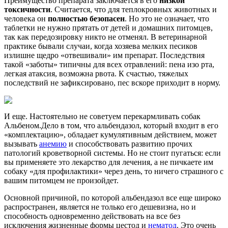
Преимущество препарата заключается в его
низкой
токсичности
. Считается, что для теплокровных животных и
человека он
полностью безопасен
. Но это не означает, что
таблетки не нужно прятать от детей и домашних питомцев,
так как передозировку никто не отменял. В ветеринарной
практике бывали случаи, когда хозяева мелких песиков
излишне щедро «отвешивали» им препарат. Последствия
такой «заботы» типичны для всех отравлений: пена изо рта,
легкая атаксия, возможна рвота. К счастью, тяжелых
последствий не зафиксировано, пес вскоре приходит в норму.
И еще. Настоятельно не советуем перекармливать собак
Альбеном.Дело в том, что альбендазол, который входит в его
«комплектацию», обладает кумулятивным действием, может
вызывать
анемию
и способствовать развитию прочих
патологий кроветворной системы. Но не стоит пугаться: если
вы применяете это лекарство для лечения, а не пичкаете им
собаку «для профилактики» через день, то ничего страшного с
вашим питомцем не произойдет.
Основной причиной, по которой альбендазол все еще широко
распространен, является не только его дешевизна, но и
способность одновременно действовать на все без
исключения жизненные формы цестод и
нематод
. Это очень