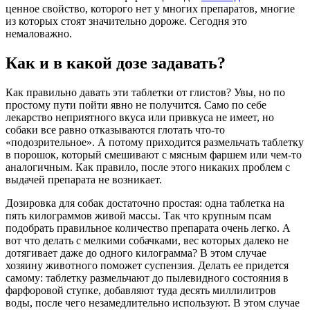
ценное свойство, которого нет у многих препаратов, многие
из которых стоят значительно дороже. Сегодня это
немаловажно.
Как и в какой дозе задавать?
Как правильно давать эти таблетки от глистов? Увы, но по
простому пути пойти явно не получится. Само по себе
лекарство неприятного вкуса или привкуса не имеет, но
собаки все равно отказываются глотать что-то
«подозрительное». А потому приходится размельчать таблетку
в порошок, который смешивают с мясным фаршем или чем-то
аналогичным. Как правило, после этого никаких проблем с
выдачей препарата не возникает.
Дозировка для собак достаточно простая: одна таблетка на
пять килограммов живой массы. Так что крупным псам
подобрать правильное количество препарата очень легко. А
вот что делать с мелкими собачками, вес которых далеко не
дотягивает даже до одного килограмма? В этом случае
хозяину животного поможет суспензия. Делать ее придется
самому: таблетку размельчают до пылевидного состояния в
фарфоровой ступке, добавляют туда десять миллилитров
воды, после чего незамедлительно используют. В этом случае