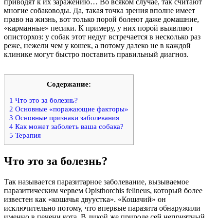
приводят к их заражению… Во всяком случае, так считают
многие собаководы. Да, такая точка зрения вполне имеет
право на жизнь, вот только порой болеют даже домашние,
«карманные» песики. К примеру, у них порой выявляют
описторхоз: у собак этот недуг встречается в несколько раз
реже, нежели чем у кошек, а потому далеко не в каждой
клинике могут быстро поставить правильный диагноз.
Содержание:
1
Что это за болезнь?
2
Основные «поражающие факторы»
3
Основные признаки заболевания
4
Как может заболеть ваша собака?
5
Терапия
Что это за болезнь?
Так называется паразитарное заболевание, вызываемое
паразитическим червем Opisthorchis felineus, который более
известен как «кошачья двуустка». «Кошачий» он
исключительно потому, что впервые паразита обнаружили
именно в печени кота. В дикой же природе сей неприятный