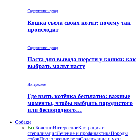
Содержание и уход
Кошка съела своих котят: почему так
происходит
Содержание и уход
Паста для вывода шерсти у кошки: как
выбрать мальт пасту
Интересное
Где взять котёнка бесплатно: важные
моменты, чтобы выбрать породистого
или беспородного…
Собаки
Все
Болезни
Интересное
Кастрация и
стерилизация
Лечение и профилактика
Породы
собак
Продолжение рода
Содержание и уход