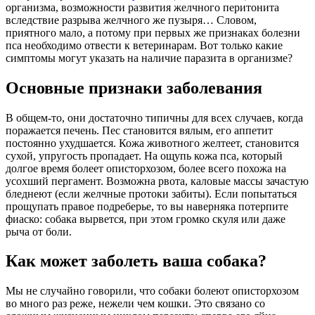
организма, возможности развития желчного перитонита
вследствие разрыва желчного же пузыря… Словом,
приятного мало, а потому при первых же признаках болезни
пса необходимо отвести к ветеринарам. Вот только какие
симптомы могут указать на наличие паразита в организме?
Основные признаки заболевания
В общем-то, они достаточно типичны для всех случаев, когда
поражается печень. Пес становится вялым, его аппетит
постоянно ухудшается. Кожа животного желтеет, становится
сухой, упругость пропадает. На ощупь кожа пса, который
долгое время болеет описторхозом, более всего похожа на
усохший пергамент. Возможна рвота, каловые массы зачастую
бледнеют (если желчные протоки забиты). Если попытаться
прощупать правое подреберье, то вы наверняка потерпите
фиаско: собака вырвется, при этом громко скуля или даже
рыча от боли.
Как может заболеть ваша собака?
Мы не случайно говорили, что собаки болеют описторхозом
во много раз реже, нежели чем кошки. Это связано со