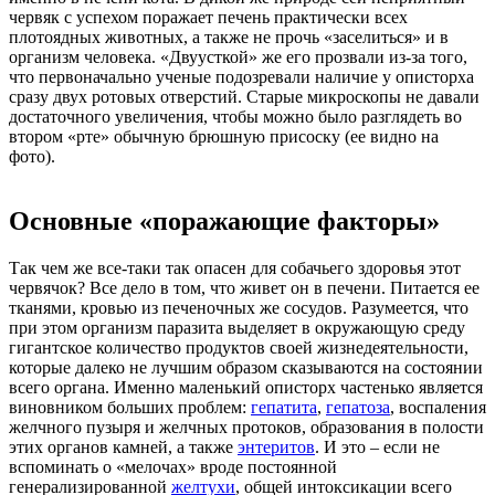
червяк с успехом поражает печень практически всех
плотоядных животных, а также не прочь «заселиться» и в
организм человека. «Двуусткой» же его прозвали из-за того,
что первоначально ученые подозревали наличие у описторха
сразу двух ротовых отверстий. Старые микроскопы не давали
достаточного увеличения, чтобы можно было разглядеть во
втором «рте» обычную брюшную присоску (ее видно на
фото).
Основные «поражающие факторы»
Так чем же все-таки так опасен для собачьего здоровья этот
червячок? Все дело в том, что живет он в печени. Питается ее
тканями, кровью из печеночных же сосудов. Разумеется, что
при этом организм паразита выделяет в окружающую среду
гигантское количество продуктов своей жизнедеятельности,
которые далеко не лучшим образом сказываются на состоянии
всего органа. Именно маленький описторх частенько является
виновником больших проблем:
гепатита
,
гепатоза
, воспаления
желчного пузыря и желчных протоков, образования в полости
этих органов камней, а также
энтеритов
. И это – если не
вспоминать о «мелочах» вроде постоянной
генерализированной
желтухи
, общей интоксикации всего