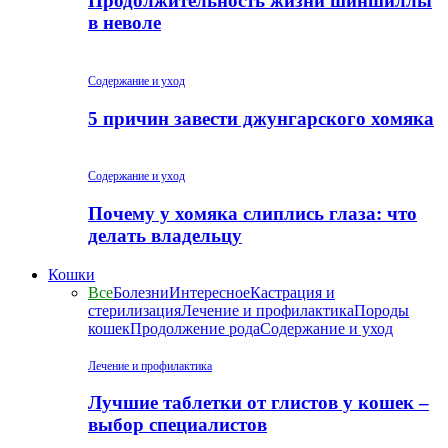
Продолжительность жизни шиншиллы
в неволе
Содержание и уход
5 причин завести джунгарского хомяка
Содержание и уход
Почему у хомяка слиплись глаза: что
делать владельцу
Кошки
Все
Болезни
Интересное
Кастрация и
стерилизация
Лечение и профилактика
Породы
кошек
Продолжение рода
Содержание и уход
Лечение и профилактика
Лучшие таблетки от глистов у кошек –
выбор специалистов