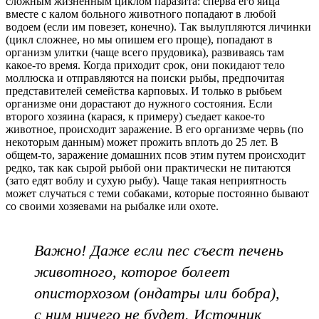
сложным жизненным циклом паразита: сперва его яйца
вместе с калом больного животного попадают в любой
водоем (если им повезет, конечно). Так вылупляются личинки
(цикл сложнее, но мы опишем его проще), попадают в
организм улитки (чаще всего прудовика), развиваясь там
какое-то время. Когда приходит срок, они покидают тело
моллюска и отправляются на поиски рыбы, предпочитая
представителей семейства карповых. И только в рыбьем
организме они дорастают до нужного состояния. Если
второго хозяина (карася, к примеру) съедает какое-то
животное, происходит заражение. В его организме червь (по
некоторым данным) может прожить вплоть до 25 лет. В
общем-то, заражение домашних псов этим путем происходит
редко, так как сырой рыбой они практически не питаются
(зато едят воблу и сухую рыбу). Чаще такая неприятность
может случаться с теми собаками, которые постоянно бывают
со своими хозяевами на рыбалке или охоте.
Важно! Даже если пес съест печень
животного, которое болеет
описторхозом (ондатры или бобра),
с ним ничего не будет. Источник