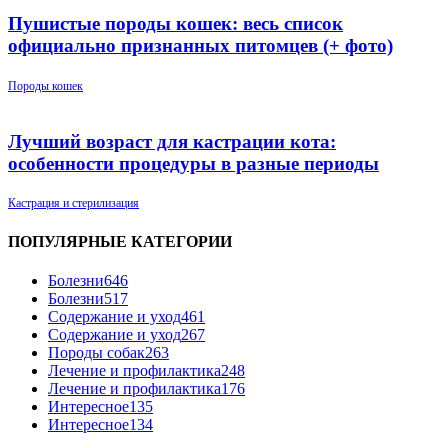
Пушистые породы кошек: весь список
официально признанных питомцев (+ фото)
Породы кошек
Лучший возраст для кастрации кота:
особенности процедуры в разные периоды
Кастрация и стерилизация
ПОПУЛЯРНЫЕ КАТЕГОРИИ
Болезни
646
Болезни
517
Содержание и уход
461
Содержание и уход
267
Породы собак
263
Лечение и профилактика
248
Лечение и профилактика
176
Интересное
135
Интересное
134