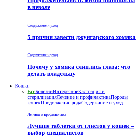
Продолжительность жизни шиншиллы
в неволе
Содержание и уход
5 причин завести джунгарского хомяка
Содержание и уход
Почему у хомяка слиплись глаза: что
делать владельцу
Кошки
Все
Болезни
Интересное
Кастрация и
стерилизация
Лечение и профилактика
Породы
кошек
Продолжение рода
Содержание и уход
Лечение и профилактика
Лучшие таблетки от глистов у кошек –
выбор специалистов