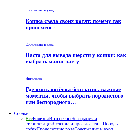
Содержание и уход
Кошка съела своих котят: почему так
происходит
Содержание и уход
Паста для вывода шерсти у кошки: как
выбрать мальт пасту
Интересное
Где взять котёнка бесплатно: важные
моменты, чтобы выбрать породистого
или беспородного…
Собаки
Все
Болезни
Интересное
Кастрация и
стерилизация
Лечение и профилактика
Породы
собак
Продолжение рода
Содержание и уход