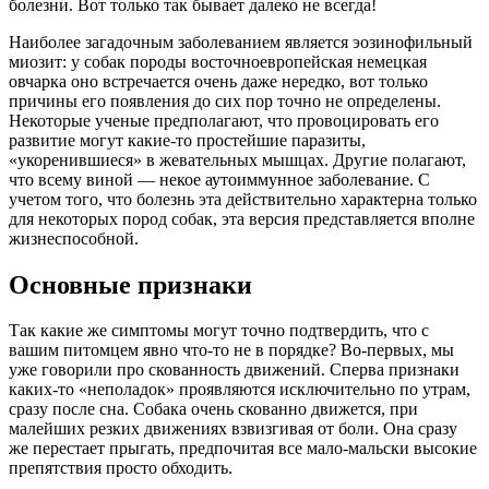
болезни. Вот только так бывает далеко не всегда!
Наиболее загадочным заболеванием является эозинофильный
миозит: у собак породы восточноевропейская немецкая
овчарка оно встречается очень даже нередко, вот только
причины его появления до сих пор точно не определены.
Некоторые ученые предполагают, что провоцировать его
развитие могут какие-то простейшие паразиты,
«укоренившиеся» в жевательных мышцах. Другие полагают,
что всему виной — некое аутоиммунное заболевание. С
учетом того, что болезнь эта действительно характерна только
для некоторых пород собак, эта версия представляется вполне
жизнеспособной.
Основные признаки
Так какие же симптомы могут точно подтвердить, что с
вашим питомцем явно что-то не в порядке? Во-первых, мы
уже говорили про скованность движений. Сперва признаки
каких-то «неполадок» проявляются исключительно по утрам,
сразу после сна. Собака очень скованно движется, при
малейших резких движениях взвизгивая от боли. Она сразу
же перестает прыгать, предпочитая все мало-мальски высокие
препятствия просто обходить.