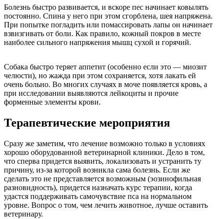
Болезнь быстро развивается, и вскоре пес начинает ковылять
постоянно. Спина у него при этом сгорблена, шея напряжена.
При попытке погладить или помассировать лапы он начинает
взвизгивать от боли. Как правило, кожный покров в месте
наиболее сильного напряжения мышц сухой и горячий.
Собака быстро теряет аппетит (особенно если это — миозит
челюсти), но жажда при этом сохраняется, хотя лакать ей
очень больно. Во многих случаях в моче появляется кровь, а
при исследовании выявляются лейкоциты и прочие
форменные элементы крови.
Терапевтические мероприятия
Сразу же заметим, что лечение возможно только в условиях
хорошо оборудованной ветеринарной клиники. Дело в том,
что сперва придется выявить, локализовать и устранить ту
причину, из-за которой возникла сама болезнь. Если же
сделать это не представляется возможным (эозинофильная
разновидность), придется назначать курс терапии, когда
удастся поддерживать самочувствие пса на нормальном
уровне. Вопрос о том, чем лечить животное, лучше оставить
ветеринару.