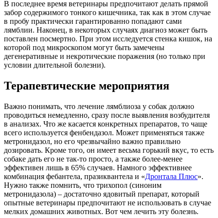
В последнее время ветеринары предпочитают делать прямой
забор содержимого тонкого кишечника, так как в этом случае
в пробу практически гарантированно попадают сами
лямблии. Наконец, в некоторых случаях диагноз может быть
поставлен посмертно. При этом исследуется стенка кишок, на
которой под микроскопом могут быть замечены
дегенеративные и некротические поражения (но только при
условии длительной болезни).
Терапевтические мероприятия
Важно понимать, что лечение лямблиоза у собак должно
проводиться немедленно, сразу после выявления возбудителя
в анализах. Что же касается конкретных препаратов, то чаще
всего используется фенбендазол. Может применяться также
метронидазол, но его чрезвычайно важно правильно
дозировать. Кроме того, он имеет весьма горький вкус, то есть
собаке дать его не так-то просто, а также более-менее
эффективен лишь в 65% случаев. Намного эффективнее
комбинация фебантела, празиквантела и «
Дронтала Плюс
».
Нужно также помнить, что трихопол (синоним
метронидазола) – достаточно ядовитый препарат, который
опытные ветеринары предпочитают не использовать в случае
мелких домашних животных. Вот чем лечить эту болезнь.