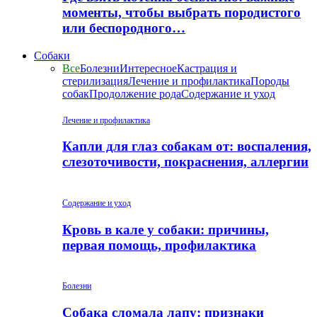
моменты, чтобы выбрать породистого
или беспородного…
Собаки
Все
Болезни
Интересное
Кастрация и
стерилизация
Лечение и профилактика
Породы
собак
Продолжение рода
Содержание и уход
Лечение и профилактика
Капли для глаз собакам от: воспаления,
слезоточивости, покраснения, аллергии
Содержание и уход
Кровь в кале у собаки: причины,
первая помощь, профилактика
Болезни
Собака сломала лапу: признаки