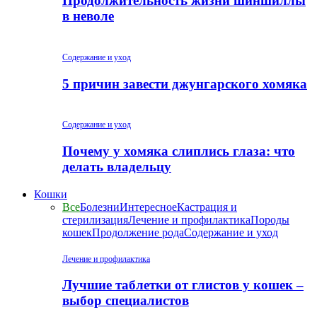
Продолжительность жизни шиншиллы
в неволе
Содержание и уход
5 причин завести джунгарского хомяка
Содержание и уход
Почему у хомяка слиплись глаза: что
делать владельцу
Кошки
Все
Болезни
Интересное
Кастрация и
стерилизация
Лечение и профилактика
Породы
кошек
Продолжение рода
Содержание и уход
Лечение и профилактика
Лучшие таблетки от глистов у кошек –
выбор специалистов