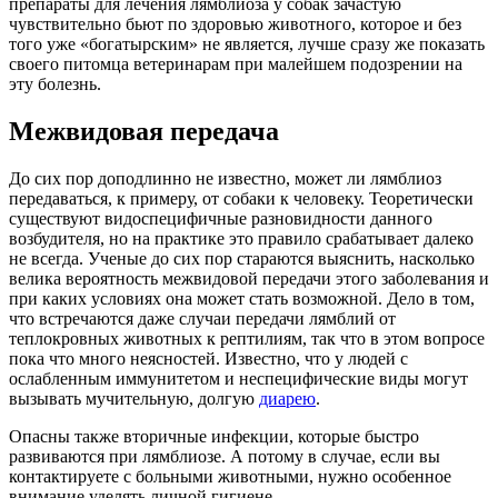
препараты для лечения лямблиоза у собак зачастую
чувствительно бьют по здоровью животного, которое и без
того уже «богатырским» не является, лучше сразу же показать
своего питомца ветеринарам при малейшем подозрении на
эту болезнь.
Межвидовая передача
До сих пор доподлинно не известно, может ли лямблиоз
передаваться, к примеру, от собаки к человеку. Теоретически
существуют видоспецифичные разновидности данного
возбудителя, но на практике это правило срабатывает далеко
не всегда. Ученые до сих пор стараются выяснить, насколько
велика вероятность межвидовой передачи этого заболевания и
при каких условиях она может стать возможной. Дело в том,
что встречаются даже случаи передачи лямблий от
теплокровных животных к рептилиям, так что в этом вопросе
пока что много неясностей. Известно, что у людей с
ослабленным иммунитетом и неспецифические виды могут
вызывать мучительную, долгую
диарею
.
Опасны также вторичные инфекции, которые быстро
развиваются при лямблиозе. А потому в случае, если вы
контактируете с больными животными, нужно особенное
внимание уделять личной гигиене.