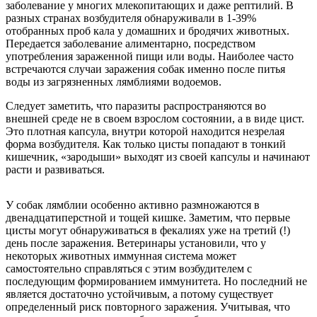
заболевание у многих млекопитающих и даже рептилий. В
разных странах возбудителя обнаруживали в 1-39%
отобранных проб кала у домашних и бродячих животных.
Передается заболевание алиментарно, посредством
употребления зараженной пищи или воды. Наиболее часто
встречаются случаи заражения собак именно после питья
воды из загрязненных лямблиями водоемов.
Следует заметить, что паразиты распространяются во
внешней среде не в своем взрослом состоянии, а в виде цист.
Это плотная капсула, внутри которой находится незрелая
форма возбудителя. Как только цисты попадают в тонкий
кишечник, «зародыши» выходят из своей капсулы и начинают
расти и развиваться.
У собак лямблии особенно активно размножаются в
двенадцатиперстной и тощей кишке. Заметим, что первые
цисты могут обнаруживаться в фекалиях уже на третий (!)
день после заражения. Ветеринары установили, что у
некоторых животных иммунная система может
самостоятельно справляться с этим возбудителем с
последующим формированием иммунитета. Но последний не
является достаточно устойчивым, а потому существует
определенный риск повторного заражения. Учитывая, что