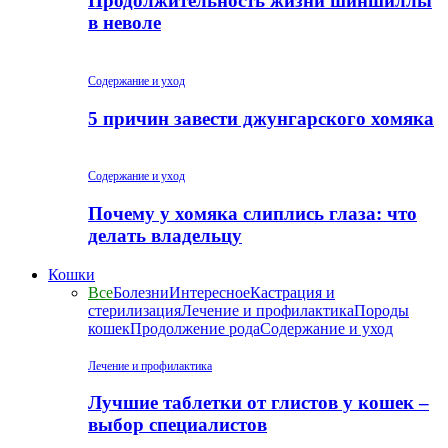
Продолжительность жизни шиншиллы
в неволе
Содержание и уход
5 причин завести джунгарского хомяка
Содержание и уход
Почему у хомяка слиплись глаза: что
делать владельцу
Кошки
Все
Болезни
Интересное
Кастрация и
стерилизация
Лечение и профилактика
Породы
кошек
Продолжение рода
Содержание и уход
Лечение и профилактика
Лучшие таблетки от глистов у кошек –
выбор специалистов