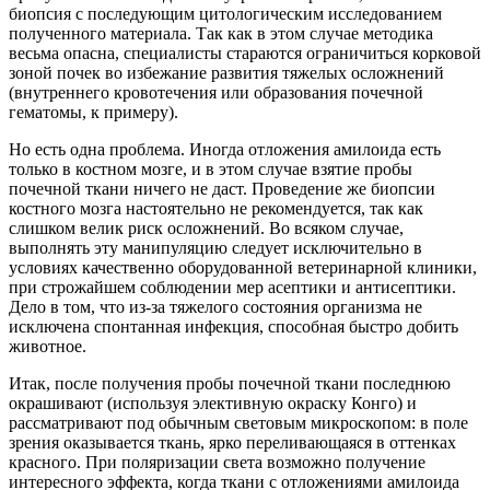
биопсия с последующим цитологическим исследованием
полученного материала. Так как в этом случае методика
весьма опасна, специалисты стараются ограничиться корковой
зоной почек во избежание развития тяжелых осложнений
(внутреннего кровотечения или образования почечной
гематомы, к примеру).
Но есть одна проблема. Иногда отложения амилоида есть
только в костном мозге, и в этом случае взятие пробы
почечной ткани ничего не даст. Проведение же биопсии
костного мозга настоятельно не рекомендуется, так как
слишком велик риск осложнений. Во всяком случае,
выполнять эту манипуляцию следует исключительно в
условиях качественно оборудованной ветеринарной клиники,
при строжайшем соблюдении мер асептики и антисептики.
Дело в том, что из-за тяжелого состояния организма не
исключена спонтанная инфекция, способная быстро добить
животное.
Итак, после получения пробы почечной ткани последнюю
окрашивают (используя элективную окраску Конго) и
рассматривают под обычным световым микроскопом: в поле
зрения оказывается ткань, ярко переливающаяся в оттенках
красного. При поляризации света возможно получение
интересного эффекта, когда ткани с отложениями амилоида