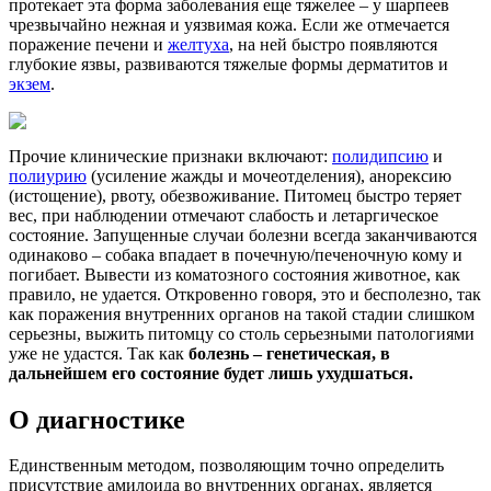
протекает эта форма заболевания еще тяжелее – у шарпеев
чрезвычайно нежная и уязвимая кожа. Если же отмечается
поражение печени и
желтуха
, на ней быстро появляются
глубокие язвы, развиваются тяжелые формы дерматитов и
экзем
.
Прочие клинические признаки включают:
полидипсию
и
полиурию
(усиление жажды и мочеотделения), анорексию
(истощение), рвоту, обезвоживание. Питомец быстро теряет
вес, при наблюдении отмечают слабость и летаргическое
состояние. Запущенные случаи болезни всегда заканчиваются
одинаково – собака впадает в почечную/печеночную кому и
погибает. Вывести из коматозного состояния животное, как
правило, не удается. Откровенно говоря, это и бесполезно, так
как поражения внутренних органов на такой стадии слишком
серьезны, выжить питомцу со столь серьезными патологиями
уже не удастся. Так как
болезнь – генетическая, в
дальнейшем его состояние будет лишь ухудшаться.
О диагностике
Единственным методом, позволяющим точно определить
присутствие амилоида во внутренних органах, является