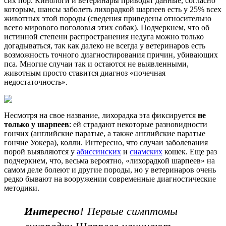
сих пор. Кинологи и ветеринары приводят данные, согласно
которым, шансы заболеть лихорадкой шарпеев есть у 25% всех
животных этой породы (сведения приведены относительно
всего мирового поголовья этих собак). Подчеркнем, что об
истинной степени распространения недуга можно только
догадываться, так как далеко не всегда у ветеринаров есть
возможность точного диагностирования причин, убивающих
пса. Многие случаи так и остаются не выявленными,
животным просто ставится диагноз «почечная
недостаточность».
Несмотря на свое название, лихорадка эта фиксируется
не
только у шарпеев
: ей страдают некоторые разновидности
гончих (английские паратые, а также английские паратые
гончие Уокера), колли. Интересно, что случаи заболевания
порой выявляются у
абиссинских
и
сиамских
кошек. Еще раз
подчеркнем, что, весьма вероятно, «лихорадкой шарпеев» на
самом деле болеют и другие породы, но у ветеринаров очень
редко бывают на вооружении современные диагностические
методики.
Интересно!
Первые симптомы