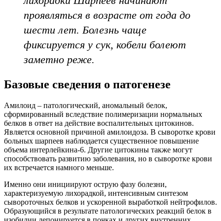
лихорадки Шарпеев начинают
проявляться в возрасте от года до
шести лет. Болезнь чаще
фиксируется у сук, кобели болеют
заметно реже.
Базовые сведения о патогенезе
Амилоид – патологический, аномальный белок,
сформированный вследствие полимеризации нормальных
белков в ответ на действие воспалительных цитокинов.
Является основной причиной амилоидоза. В сыворотке крови
больных шарпеев наблюдается существенное повышение
объема интерлейкина-6. Другие цитокины также могут
способствовать развитию заболевания, но в сыворотке крови
их встречается намного меньше.
Именно они инициируют острую фазу болезни,
характеризуемую лихорадкой, интенсивным синтезом
сывороточных белков и ускоренной выработкой нейтрофилов.
Образующийся в результате патологических реакций белок в
изобилии депонируется в почках и других внутренних