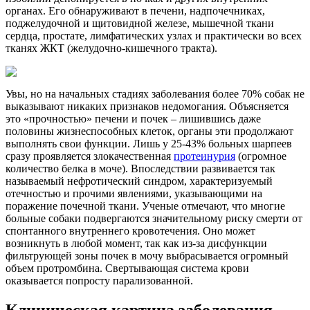
органах. Его обнаруживают в печени, надпочечниках,
поджелудочной и щитовидной железе, мышечной ткани
сердца, простате, лимфатических узлах и практически во всех
тканях ЖКТ (желудочно-кишечного тракта).
Увы, но на начальных стадиях заболевания более 70% собак не
выказывают никаких признаков недомогания. Объясняется
это «прочностью» печени и почек – лишившись даже
половины жизнеспособных клеток, органы эти продолжают
выполнять свои функции. Лишь у 25-43% больных шарпеев
сразу проявляется злокачественная
протеинурия
(огромное
количество белка в моче). Впоследствии развивается так
называемый нефротический синдром, характеризуемый
отечностью и прочими явлениями, указывающими на
поражение почечной ткани. Ученые отмечают, что многие
больные собаки подвергаются значительному риску смерти от
спонтанного внутреннего кровотечения. Оно может
возникнуть в любой момент, так как из-за дисфункции
фильтрующей зоны почек в мочу выбрасывается огромный
объем протромбина. Свертывающая система крови
оказывается попросту парализованной.
Клиническая картина заболевания