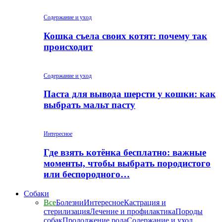
Содержание и уход
Кошка съела своих котят: почему так
происходит
Содержание и уход
Паста для вывода шерсти у кошки: как
выбрать мальт пасту
Интересное
Где взять котёнка бесплатно: важные
моменты, чтобы выбрать породистого
или беспородного…
Собаки
Все
Болезни
Интересное
Кастрация и
стерилизация
Лечение и профилактика
Породы
собак
Продолжение рода
Содержание и уход