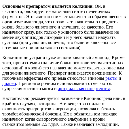
Основным препаратом является колхицин.
Он, в
частности, блокирует избыточный синтез печеночных
ферментов. Это заметно снижает количество образующегося в
организме амилоида, что позволяет значительно продлить
жизнь больного животного и улучшить ее качество. Его
назначают сразу, как только у животного было замечено не
менее двух эпизодов лихорадки и у него начали набухать
суставы (при условии, конечно, что были исключены все
возможные причины такого состояния).
Колхицин не устранит уже депонированный амилоид. Кроме
того, при азотемии (наличие большого количества азотистых
оснований в крови) его назначение может оказаться опасным
для жизни животного. Препарат назначается пожизненно. К
побочным эффектам его приема относятся эпизоды
рвоты
и
диареи
. При долгосрочном использовании отмечаются:
супрессия костного мозга и
артериальная гипертензия
.
Настоятельно рекомендуется назначение Клопидогрела или, в
крайних случаях, аспирина. Эти вещества снижают
склонность эритроцитов к агрегации, позволяя избежать
тромбоэмболической болезни. Их в обязательном порядке
назначают, когда сывороточного альбумина в крови
становится меньше 2,5 г/дм³. Также назначают амлодипин,