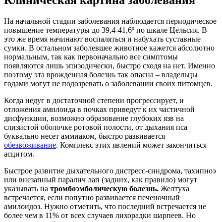
На начальной стадии заболевания наблюдается периодическое
повышение температуры до 39,4-41,6º по шкале Цельсия. В
это же время начинают воспаляться и набухать суставные
сумки. В остальном заболевшее животное кажется абсолютно
нормальным, так как первоначально все симптомы
появляются лишь эпизодически, быстро сходя на нет. Именно
поэтому эта врожденная болезнь так опасна – владельцы
годами могут не подозревать о заболевании своих питомцев.
Когда недуг в достаточной степени прогрессирует, и
отложения амилоида в почках приведут к их частичной
дисфункции, возможно образование глубоких язв на
слизистой оболочке ротовой полости, от дыхания пса
буквально несет аммиаком, быстро развивается
обезвоживание
. Комплекс этих явлений может закончиться
асцитом.
Быстрое развитие дыхательного дистресс-синдрома, тахипноэ
или внезапный паралич лап (задних, как правило) могут
указывать на
тромбоэмболическую болезнь.
Желтуха
встречается, если попутно развивается печеночный
амилоидоз. Нужно отметить, что последний встречается не
более чем в 11% от всех случаев лихорадки шарпеев. Но