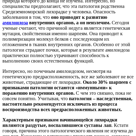
природа которого до конца не изучена. Интересно, но
специалисты предполагают, что эта патология родственна
Средиземноморской лихорадке у человека. Опасность
заболевания в том, что
оно приводит к развитию
амилоидоза
внутренних органов, а он неизлечим.
Сегодня
ученые считают, что причиной недуга является генетическая
мутация, свойственная именно шарпеям. Она приводит к
полимеризации молекул белков с последующим их
отложением в тканях внутренних органов. Особенно от этой
патологии страдают почки, которые в результате амилоидоза
практически полностью утрачивают способность к
выполнению своих естественных функций.
Интересно, но почечным амилоидозом, несмотря на
генетическую предрасположенность, все же заболевают не все
животные, страдающие от лихорадки.
Около 30% шарпеев с
признаками патологии остаются «иммунными» к
поражению внутренних органов.
С чем это связано, пока не
совсем понятно. Учитывая, что
патология – наследственная,
настоятельно рекомендуется исключать из процесса
воспроизводства всех предрасположенных животных.
Характерным признаком начинающейся лихорадки
являются раздутые, воспалившиеся суставы лап
. Кстати
говоря, причина этого патологического явления не изучена до