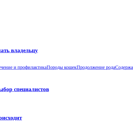
лать владельцу
чение и профилактика
Породы кошек
Продолжение рода
Содержа
выбор специалистов
оисходит