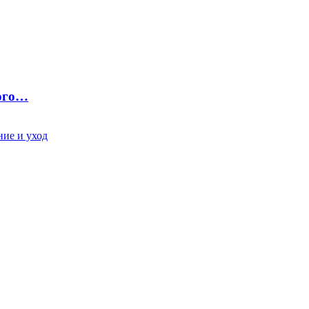
ного…
ие и уход