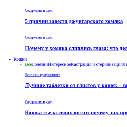
Содержание и уход
5 причин завести джунгарского хомяка
Содержание и уход
Почему у хомяка слиплись глаза: что де
Кошки
Все
Болезни
Интересное
Кастрация и стерилизация
Ле
Лечение и профилактика
Лучшие таблетки от глистов у кошек – 
Содержание и уход
Кошка съела своих котят: почему так пр