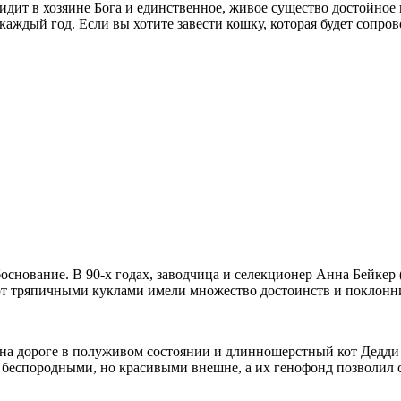
видит в хозяине Бога и единственное, живое существо достойно
каждый год. Если вы хотите завести кошку, которая будет сопрово
снование. В 90-х годах, заводчица и селекционер Анна Бейкер 
т тряпичными куклами имели множество достоинств и поклонник
на дороге в полуживом состоянии и длинношерстный кот Дедди 
 беспородными, но красивыми внешне, а их генофонд позволил с