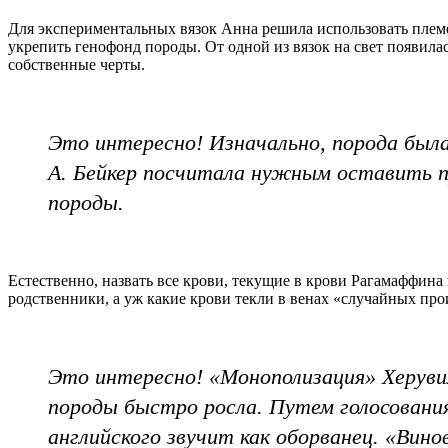
Для экспериментальных вязок Анна решила использовать племе
укрепить генофонд породы. От одной из вязок на свет появилас
собственные черты.
Это интересно! Изначально, порода была
А. Бейкер посчитала нужным оставить пр
породы.
Естественно, назвать все крови, текущие в крови Рагамаффин
родственники, а уж какие крови текли в венах «случайных про
Это интересно! «Монополизация» Херувим
породы быстро росла. Путем голосования
английского звучит как оборванец. «Вин