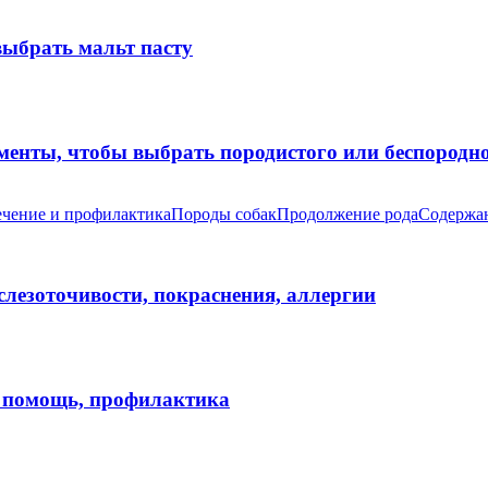
выбрать мальт пасту
оменты, чтобы выбрать породистого или беспород
чение и профилактика
Породы собак
Продолжение рода
Содержан
 слезоточивости, покраснения, аллергии
я помощь, профилактика