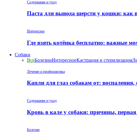
Содержание и уход
Паста для вывода шерсти у кошки: как 
Интересное
Где взять котёнка бесплатно: важные м
Собаки
Все
Болезни
Интересное
Кастрация и стерилизация
Ле
Лечение и профилактика
Капли для глаз собакам от: воспаления,
Содержание и уход
Кровь в кале у собаки: причины, перва
Болезни