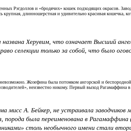
нных Рэгдоллов и «бродячих» кошек подходящих окрасов. Завод
ь крупная, длинношерстная и удивительно красивая кошечка, кот
 названа Херувим, что означает Высший анге
аво селекции только за собой, что было ого
а невозможно. Жозефина была потомком ангорской и беспородной
изводителей», неизвестно никому. Первый выход Рагамаффина в с
а мисс А. Бейкер, не устраивала заводчиков 
, порода была переименована в Рагамаффина (R
овниками» столь необычного имени стали втор