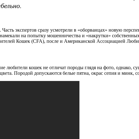
бельно.
 Часть экспертов сразу усмотрели в «оборванцах» новую перспе
намекали на попытку мошенничества и «накрутки» собственных з
юбителей Кошек (CFA), после и Американской Ассоциацией Люб
 любители кошек не отличат породы глядя на фото, однако, сущ
вета. Породой допускаются белые пятна, окрас сепия и минк, с