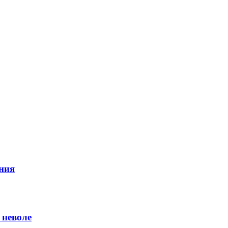
ния
 неволе