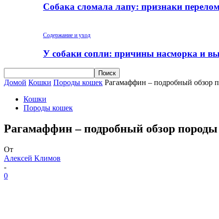
Собака сломала лапу: признаки перело
Содержание и уход
У собаки сопли: причины насморка и вы
Домой
Кошки
Породы кошек
Рагамаффин – подробный обзор 
Кошки
Породы кошек
Рагамаффин – подробный обзор породы
От
Алексей Климов
-
0