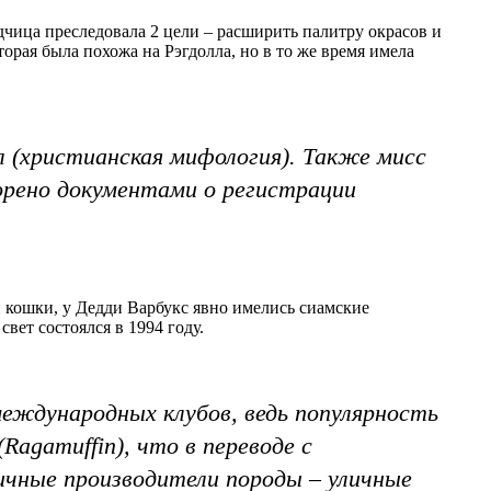
чица преследовала 2 цели – расширить палитру окрасов и
орая была похожа на Рэгдолла, но в то же время имела
л (христианская мифология). Также мисс
ворено документами о регистрации
 кошки, у Дедди Варбукс явно имелись сиамские
вет состоялся в 1994 году.
международных клубов, ведь популярность
agamuffin), что в переводе с
ичные производители породы – уличные