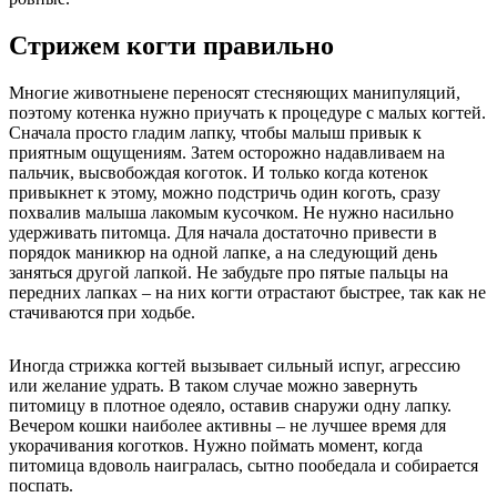
Стрижем когти правильно
Многие животныене переносят стесняющих манипуляций,
поэтому котенка нужно приучать к процедуре с малых когтей.
Сначала просто гладим лапку, чтобы малыш привык к
приятным ощущениям. Затем осторожно надавливаем на
пальчик, высвобождая коготок. И только когда котенок
привыкнет к этому, можно подстричь один коготь, сразу
похвалив малыша лакомым кусочком. Не нужно насильно
удерживать питомца. Для начала достаточно привести в
порядок маникюр на одной лапке, а на следующий день
заняться другой лапкой. Не забудьте про пятые пальцы на
передних лапках – на них когти отрастают быстрее, так как не
стачиваются при ходьбе.
Иногда стрижка когтей вызывает сильный испуг, агрессию
или желание удрать. В таком случае можно завернуть
питомицу в плотное одеяло, оставив снаружи одну лапку.
Вечером кошки наиболее активны – не лучшее время для
укорачивания коготков. Нужно поймать момент, когда
питомица вдоволь наигралась, сытно пообедала и собирается
поспать.