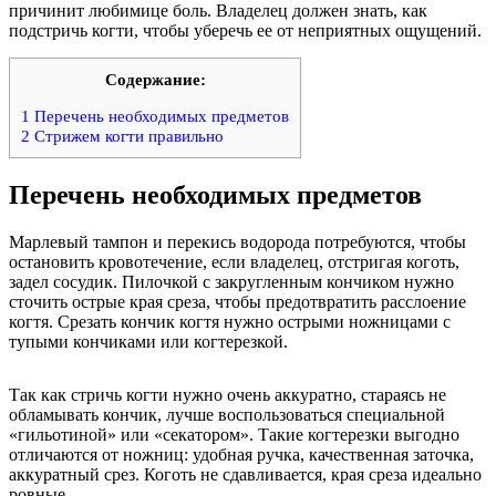
причинит любимице боль. Владелец должен знать, как
подстричь когти, чтобы уберечь ее от неприятных ощущений.
Содержание:
1
Перечень необходимых предметов
2
Стрижем когти правильно
Перечень необходимых предметов
Марлевый тампон и перекись водорода потребуются, чтобы
остановить кровотечение, если владелец, отстригая коготь,
задел сосудик. Пилочкой с закругленным кончиком нужно
сточить острые края среза, чтобы предотвратить расслоение
когтя. Срезать кончик когтя нужно острыми ножницами с
тупыми кончиками или когтерезкой.
Так как стричь когти нужно очень аккуратно, стараясь не
обламывать кончик, лучше воспользоваться специальной
«гильотиной» или «секатором». Такие когтерезки выгодно
отличаются от ножниц: удобная ручка, качественная заточка,
аккуратный срез. Коготь не сдавливается, края среза идеально
ровные.