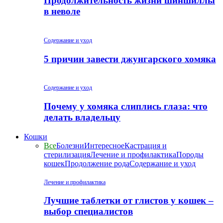
Продолжительность жизни шиншиллы
в неволе
Содержание и уход
5 причин завести джунгарского хомяка
Содержание и уход
Почему у хомяка слиплись глаза: что
делать владельцу
Кошки
Все
Болезни
Интересное
Кастрация и
стерилизация
Лечение и профилактика
Породы
кошек
Продолжение рода
Содержание и уход
Лечение и профилактика
Лучшие таблетки от глистов у кошек –
выбор специалистов