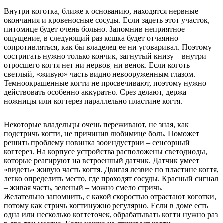
Внутри коготка, ближе к основанию, находятся нервные
окончания и кровеносные сосуды. Если задеть этот участок,
питомице будет очень больно. Запомнив неприятное
ощущение, в следующий раз кошка будет отчаянно
сопротивляться, как бы владелец ее ни уговаривал. Поэтому
состригать нужно только кончик, загнутый книзу – внутри
отросшего когтя нет ни нервов, ни венок. Если коготь
светлый, «живую» часть видно невооруженным глазом.
Темноокрашенные когти не просвечивают, поэтому нужно
действовать особенно аккуратно. Срез делают, держа
ножницы или когтерез параллельно пластине когтя.
Некоторые владельцы очень переживают, не зная, как
подстричь когти, не причинив любимице боль. Поможет
решить проблему новинка зооиндустрии – сенсорный
когтерез. На корпусе устройства расположены светодиоды,
которые реагируют на встроенный датчик. Датчик умеет
«видеть» живую часть когтя. Двигая лезвие по пластине когтя,
легко определить место, где проходят сосуды. Красный сигнал
– живая часть, зеленый – можно смело стричь.
Желательно запомнить, с какой скоростью отрастают коготки,
потому как стричь когтинужно регулярно. Если в доме есть
одна или несколько когтеточек, обрабатывать когти нужно раз