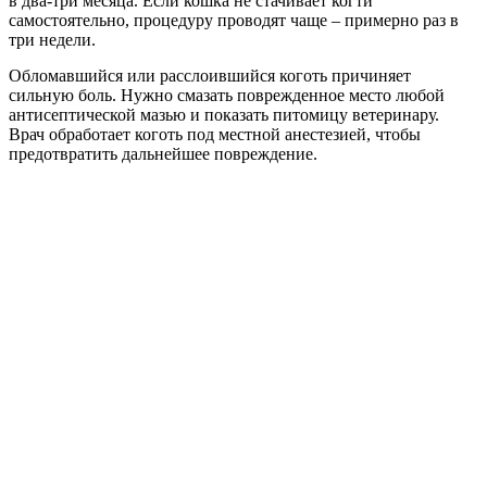
в два-три месяца. Если кошка не стачивает когти
самостоятельно, процедуру проводят чаще – примерно раз в
три недели.
Обломавшийся или расслоившийся коготь причиняет
сильную боль. Нужно смазать поврежденное место любой
антисептической мазью и показать питомицу ветеринару.
Врач обработает коготь под местной анестезией, чтобы
предотвратить дальнейшее повреждение.