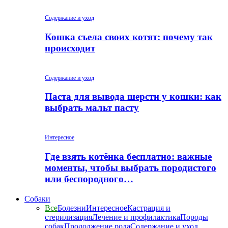
Содержание и уход
Кошка съела своих котят: почему так
происходит
Содержание и уход
Паста для вывода шерсти у кошки: как
выбрать мальт пасту
Интересное
Где взять котёнка бесплатно: важные
моменты, чтобы выбрать породистого
или беспородного…
Собаки
Все
Болезни
Интересное
Кастрация и
стерилизация
Лечение и профилактика
Породы
собак
Продолжение рода
Содержание и уход