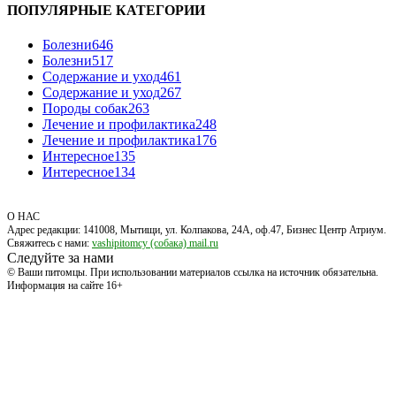
ПОПУЛЯРНЫЕ КАТЕГОРИИ
Болезни
646
Болезни
517
Содержание и уход
461
Содержание и уход
267
Породы собак
263
Лечение и профилактика
248
Лечение и профилактика
176
Интересное
135
Интересное
134
О НАС
Адрес редакции: 141008, Мытищи, ул. Колпакова, 24А, оф.47, Бизнес Центр Атриум.
Свяжитесь с нами:
vashipitomcy (собака) mail.ru
Следуйте за нами
© Ваши питомцы. При использовании материалов ссылка на источник обязательна.
Информация на сайте 16+