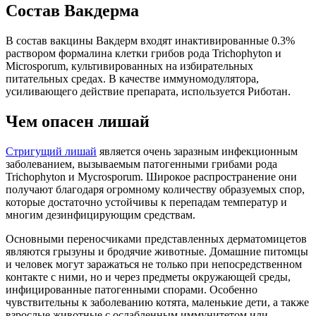
Состав Вакдерма
В состав вакцины Вакдерм входят инактивированные 0.3%
раствором формалина клетки грибов рода Trichophyton и
Microsporum, культивированных на избирательных
питательных средах. В качестве иммуномодулятора,
усиливающего действие препарата, используется Риботан.
Чем опасен лишай
Стригущий лишай
является очень заразным инфекционным
заболеванием, вызываемым патогенными грибами рода
Trichophyton и Mycrosporum. Широкое распространение они
получают благодаря огромному количеству образуемых спор,
которые достаточно устойчивы к перепадам температур и
многим дезинфицирующим средствам.
Основными переносчиками представленных дерматомицетов
являются грызуны и бродячие животные. Домашние питомцы
и человек могут заражаться не только при непосредственном
контакте с ними, но и через предметы окружающей среды,
инфицированные патогенными спорами. Особенно
чувствительны к заболеванию котята, маленькие дети, а также
взрослые животные с ослабленным иммунитетом или