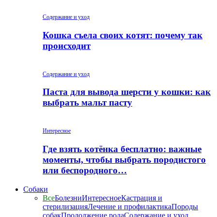
Содержание и уход
Кошка съела своих котят: почему так
происходит
Содержание и уход
Паста для вывода шерсти у кошки: как
выбрать мальт пасту
Интересное
Где взять котёнка бесплатно: важные
моменты, чтобы выбрать породистого
или беспородного…
Собаки
Все
Болезни
Интересное
Кастрация и
стерилизация
Лечение и профилактика
Породы
собак
Продолжение рода
Содержание и уход