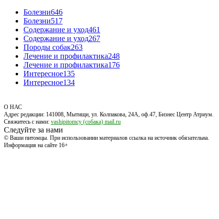
Болезни
646
Болезни
517
Содержание и уход
461
Содержание и уход
267
Породы собак
263
Лечение и профилактика
248
Лечение и профилактика
176
Интересное
135
Интересное
134
О НАС
Адрес редакции: 141008, Мытищи, ул. Колпакова, 24А, оф.47, Бизнес Центр Атриум.
Свяжитесь с нами:
vashipitomcy (собака) mail.ru
Следуйте за нами
© Ваши питомцы. При использовании материалов ссылка на источник обязательна.
Информация на сайте 16+