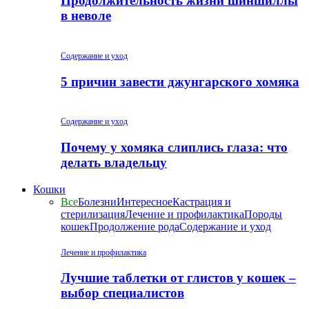
Продолжительность жизни шиншиллы
в неволе
Содержание и уход
5 причин завести джунгарского хомяка
Содержание и уход
Почему у хомяка слиплись глаза: что
делать владельцу
Кошки
Все
Болезни
Интересное
Кастрация и
стерилизация
Лечение и профилактика
Породы
кошек
Продолжение рода
Содержание и уход
Лечение и профилактика
Лучшие таблетки от глистов у кошек –
выбор специалистов