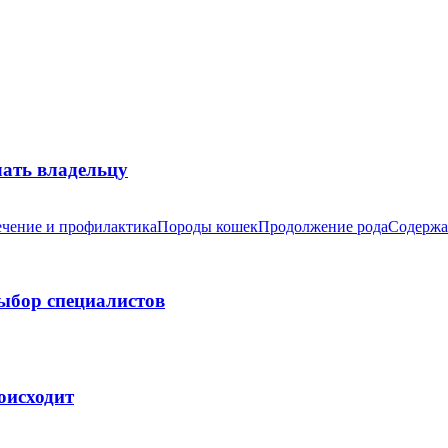
лать владельцу
чение и профилактика
Породы кошек
Продолжение рода
Содержа
выбор специалистов
оисходит