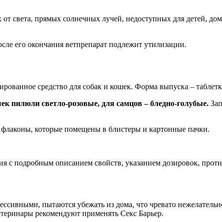
х от света, прямых солнечных лучей, недоступных для детей, до
осле его окончания ветпрепарат подлежит утилизации.
нированное средство для собак и кошек. Форма выпуска – таблет
ек пилюли светло-розовые, для самцов – бледно-голубые.
Зап
е флаконы, которые помещены в блистеры и картонные пачки.
ия с подробным описанием свойств, указанием дозировок, прот
ессивными, пытаются убежать из дома, что чревато нежелательн
етеринары рекомендуют применять Секс Барьер.