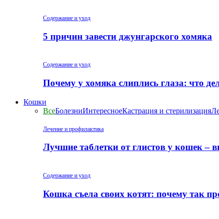
Содержание и уход
5 причин завести джунгарского хомяка
Содержание и уход
Почему у хомяка слиплись глаза: что де
Кошки
Все
Болезни
Интересное
Кастрация и стерилизация
Ле
Лечение и профилактика
Лучшие таблетки от глистов у кошек – 
Содержание и уход
Кошка съела своих котят: почему так пр