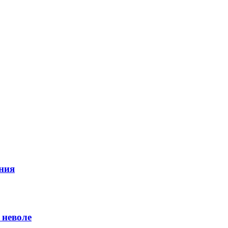
ния
 неволе