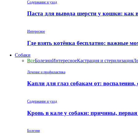
Содержание и уход
Паста для вывода шерсти у кошки: как 
Интересное
Где взять котёнка бесплатно: важные м
Собаки
Все
Болезни
Интересное
Кастрация и стерилизация
Ле
Лечение и профилактика
Капли для глаз собакам от: воспаления,
Содержание и уход
Кровь в кале у собаки: причины, перва
Болезни