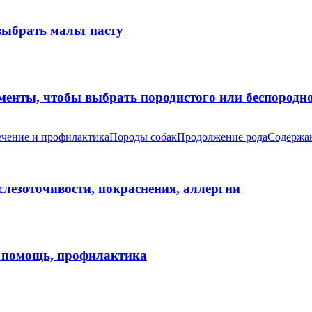
выбрать мальт пасту
оменты, чтобы выбрать породистого или беспород
чение и профилактика
Породы собак
Продолжение рода
Содержан
 слезоточивости, покраснения, аллергии
я помощь, профилактика