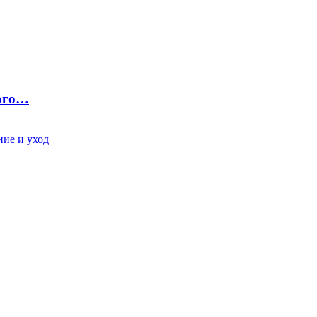
ного…
ие и уход