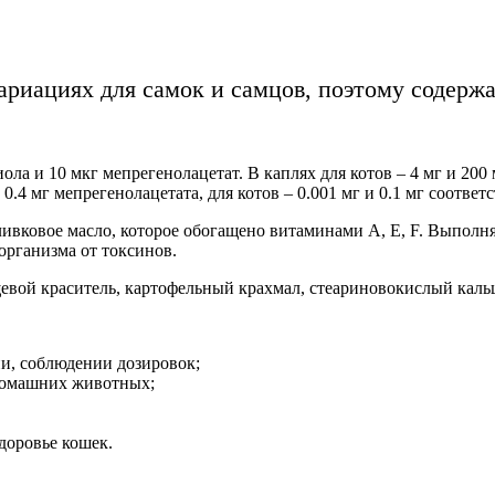
ариациях для самок и самцов, поэтому содерж
ола и 10 мкг мепрегенолацетат. В каплях для котов – 4 мг и 200 
0.4 мг мепрегенолацетата, для котов – 0.001 мг и 0.1 мг соответ
ивковое масло, которое обогащено витаминами А, Е, F. Выполня
организма от токсинов.
евой краситель, картофельный крахмал, стеариновокислый каль
и, соблюдении дозировок;
 домашних животных;
здоровье кошек.